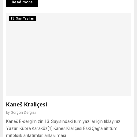
Read more
13. Sayı Yazıları
Kaneš Kraliçesi
by
Gorgon Dergisi
Kaneš E-dergimizin 13. Sayısındaki tüm yazılar için tıklayınız
Yazar: Kübra Karaköz[1] Kaneš Kraliçesi Eski Çağ’a ait tüm
mitolojik anlatımlar, anlaşılması