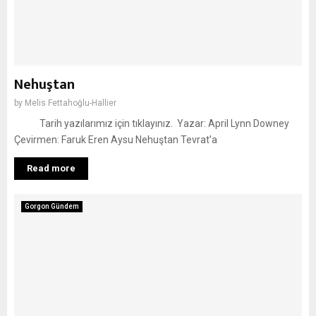
Nehuştan
by
Melis Fettahoğlu-Hallier
Tarih yazılarımız için tıklayınız. Yazar: April Lynn Downey
Çevirmen: Faruk Eren Aysu Nehuştan Tevrat’a
Read more
Gorgon Gündem