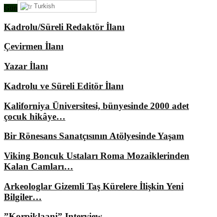
Turkish
Gündemimizde Ne Var?
Kadrolu/Süreli Redaktör İlanı
Çevirmen İlanı
Yazar İlanı
Kadrolu ve Süreli Editör İlanı
Kaliforniya Üniversitesi, bünyesinde 2000 adet
çocuk hikâye…
Bir Rönesans Sanatçısının Atölyesinde Yaşam
Viking Boncuk Ustaları Roma Mozaiklerinden
Kalan Camları…
Arkeologlar Gizemli Taş Kürelere İlişkin Yeni
Bilgiler…
”Korpiklaani” Interview