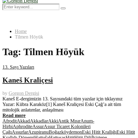
Menu
Search
Search
for:
Home
Tilmen Höyük
Tag:
Tilmen Höyük
13. Sayı Yazıları
Kaneš Kraliçesi
by
Gorgon Dergisi
Kaneš E-dergimizin 13. Sayısındaki tüm yazılar için tıklayınız
Yazar: Kübra Karaköz[1] Kaneš Kraliçesi Eski Çağ’a ait tüm
mitolojik anlatımlar, anlaşılması
Read more
Afrodit
Akkad
Akkadlar
Akki
Antik Mısır
Anum-
Hirbi
Aphrodite
Assur
Assur Ticaret Kolonileri
Çağı
Assurlar
Azupiranu
Boğazköy
demon
Eski Hitit Krallığı
Eski Hitit
Krallığı Dönemi
Ḫattuša
Hattuşaş
Hitit
Hitit Dili
İkiztepe