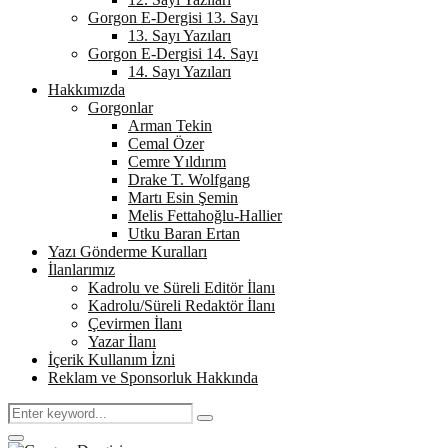
Gorgon E-Dergisi 13. Sayı
13. Sayı Yazıları
Gorgon E-Dergisi 14. Sayı
14. Sayı Yazıları
Hakkımızda
Gorgonlar
Arman Tekin
Cemal Özer
Cemre Yıldırım
Drake T. Wolfgang
Martı Esin Şemin
Melis Fettahoğlu-Hallier
Utku Baran Ertan
Yazı Gönderme Kuralları
İlanlarımız
Kadrolu ve Süreli Editör İlanı
Kadrolu/Süreli Redaktör İlanı
Çevirmen İlanı
Yazar İlanı
İçerik Kullanım İzni
Reklam ve Sponsorluk Hakkında
Search
Search
for:
Primary