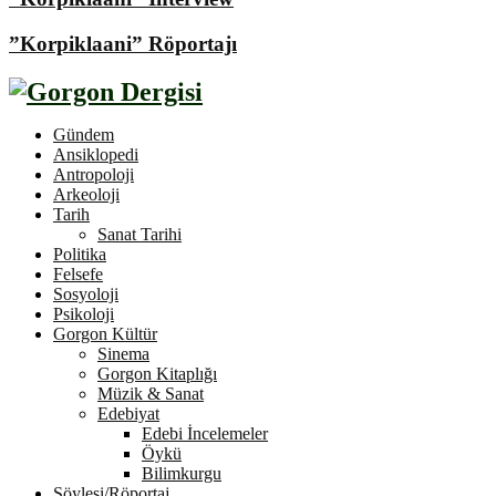
”Korpiklaani” Röportajı
Gündem
Ansiklopedi
Antropoloji
Arkeoloji
Tarih
Sanat Tarihi
Politika
Felsefe
Sosyoloji
Psikoloji
Gorgon Kültür
Sinema
Gorgon Kitaplığı
Müzik & Sanat
Edebiyat
Edebi İncelemeler
Öykü
Bilimkurgu
Söyleşi/Röportaj