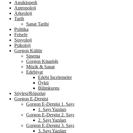
Ansiklopedi
Antropoloji
Arkeoloji
Tarih
Sanat Tarihi
Politika
Felsefe
Sosyoloji
Psikoloji
Gorgon Kültür
Sinema
Gorgon Kitaplığı
Müzik & Sanat
Edebiyat
Edebi İncelemeler
Öykü
Bilimkurgu
Söyleşi/Röportaj
Gorgon E-Dergisi
Gorgon E-Dergisi 1. Sayı
1. Sayı Yazıları
Gorgon E-Dergisi 2. Sayı
2. Sayı Yazıları
Gorgon E-Dergisi 3. Sayı
3. Sayı Yazıları