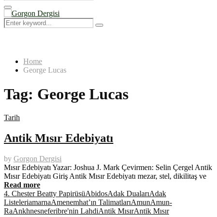
Search
for:
Primary
Menu
Search
Search
for:
Home
George Lucas
Tag:
George Lucas
Tarih
Antik Mısır Edebiyatı
by
Gorgon Dergisi
Mısır Edebiyatı Yazar: Joshua J. Mark Çevirmen: Selin Çergel Antik
Mısır Edebiyatı Giriş Antik Mısır Edebiyatı mezar, stel, dikilitaş ve
Read more
4. Chester Beatty Papirüsü
Abidos
Adak Duaları
Adak
Listeleri
amarna
Amenemhat’ın Talimatları
Amun
Amun-
Ra
Ankhnesneferibre'nin Lahdi
Antik Mısır
Antik Mısır