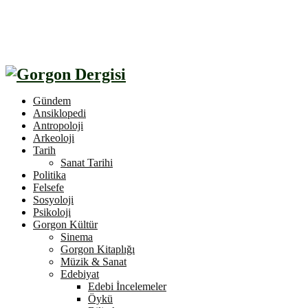
Gündem
Ansiklopedi
Antropoloji
Arkeoloji
Tarih
Sanat Tarihi
Politika
Felsefe
Sosyoloji
Psikoloji
Gorgon Kültür
Sinema
Gorgon Kitaplığı
Müzik & Sanat
Edebiyat
Edebi İncelemeler
Öykü