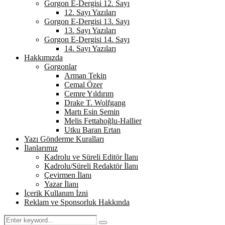
Gorgon E-Dergisi 12. Sayı
12. Sayı Yazıları
Gorgon E-Dergisi 13. Sayı
13. Sayı Yazıları
Gorgon E-Dergisi 14. Sayı
14. Sayı Yazıları
Hakkımızda
Gorgonlar
Arman Tekin
Cemal Özer
Cemre Yıldırım
Drake T. Wolfgang
Martı Esin Şemin
Melis Fettahoğlu-Hallier
Utku Baran Ertan
Yazı Gönderme Kuralları
İlanlarımız
Kadrolu ve Süreli Editör İlanı
Kadrolu/Süreli Redaktör İlanı
Çevirmen İlanı
Yazar İlanı
İçerik Kullanım İzni
Reklam ve Sponsorluk Hakkında
Search