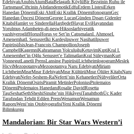
Edebiyatı
Anubis
Atum
Bata
Belagatlı Köylü
Bir Bezginin Ruhu ile
Tartışması
Çiftçinin Ağıtları
demotik
Edfu
Erdem Listesi
Erken
Hanedan Dönemi
Eski Ahit
Eski Krallık Dönemi
fonogram
Geç
Hanedan Öncesi Dönem
George Lucas
Günden Dışarı Gidenler
Kitabı
Hamlet ve Sinderella
Hardjedef
Hayat Evi
Hayatından
Yorulmuş Adam
hetep-di-nesw
Hiksoslar
hiyeratik
yazı
hiyeroglif
Horus
Horus ve Set’in Çatışmaları
I. Ahmose
I.
Amenemhat
I. Senusret
İki Kardeş
Ipuwer Nasihati
Ipuwer
Papirüsü
İsis
Jean-Francois Champollion
Joseph
Campbell
Kagemni
Kahramanın Yolculuğu
Ketuvim
Kıpti
Kral I.
Amenemhet’in Oğlu Senusret’e Talimatları
Kral Süleyman
Kurt
Vonnegut
Lanetli Prens
Lansing Papirüsü
Lichtheim
logogram
Meslek
Hicvi
Mezopotamya
Mezopotamya Naru Edebiyatı
Miriam
Lichtheim
Mısır
Mısır Edebiyatı
Mısır Kültürü
Mısır Ölüler Kitabı
Naru
Edebiyatı
Nefer-Seshem-Ra
Neferti’nin Kehanetleri
Nübyeliler
Orta
Krallık Dönemi
Osiris
Piramit Metinler
Polonius
Ptolemaios
Dönemi
Ptolemaios Hanedanı
Rosalie David
Rosetta
Taşı
Seshat
Seth
Sheshi
Sinuhe’nin Hikâyesi
Tanah
thoth
Üç Kader
Tarafından Tehdit Edilen Prens
Wenamun
Wenamun
Raporu
Weni’nin Otobiyografisi
Yeni Krallık Dönemi
Bilimkurgu
Mandalorian: Bir Star Wars Western’i