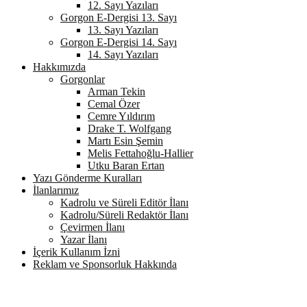
12. Sayı Yazıları
Gorgon E-Dergisi 13. Sayı
13. Sayı Yazıları
Gorgon E-Dergisi 14. Sayı
14. Sayı Yazıları
Hakkımızda
Gorgonlar
Arman Tekin
Cemal Özer
Cemre Yıldırım
Drake T. Wolfgang
Martı Esin Şemin
Melis Fettahoğlu-Hallier
Utku Baran Ertan
Yazı Gönderme Kuralları
İlanlarımız
Kadrolu ve Süreli Editör İlanı
Kadrolu/Süreli Redaktör İlanı
Çevirmen İlanı
Yazar İlanı
İçerik Kullanım İzni
Reklam ve Sponsorluk Hakkında