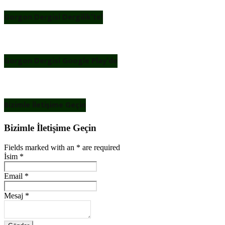
Gorgon Dergisi Dergilik’te!
Gorgon Dergisi Google Play’de
Bizimle İletişime Geçin
Bizimle İletişime Geçin
Fields marked with an
*
are required
İsim
*
Email
*
Mesaj
*