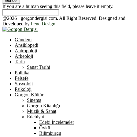
If you are a human seeing this field, please leave it empty.
@2026 - gorgondergisi.com. All Right Reserved. Designed and
Developed by
PenciDesign
Facebook
Twitter
Youtube
Gündem
Ansiklopedi
Antropoloji
Arkeoloji
Tarih
Sanat Tarihi
Politika
Felsefe
Sosyoloji
Psikoloji
Gorgon Kültür
Sinema
Gorgon Kitaplığı
Müzik & Sanat
Edebiyat
Edebi İncelemeler
Öykü
Bilimkurgu