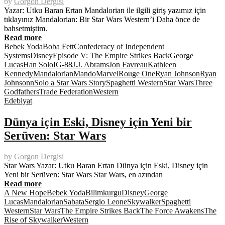
by
Gorgon Dergisi
Yazar: Utku Baran Ertan Mandalorian ile ilgili giriş yazımız için
tıklayınız Mandalorian: Bir Star Wars Western’i Daha önce de
bahsetmiştim.
Read more
Bebek Yoda
Boba Fett
Confederacy of Independent
Systems
Disney
Episode V: The Empire Strikes Back
George
Lucas
Han Solo
IG-88
J.J. Abrams
Jon Favreau
Kathleen
Kennedy
Mandalorian
Mando
Marvel
Rouge One
Ryan Johnson
Ryan
Johnsonn
Solo a Star Wars Story
Spaghetti Western
Star Wars
Three
Godfathers
Trade Federation
Western
Edebiyat
Dünya için Eski, Disney için Yeni bir
Serüven: Star Wars
by
Gorgon Dergisi
Star Wars Yazar: Utku Baran Ertan Dünya için Eski, Disney için
Yeni bir Serüven: Star Wars Star Wars, en azından
Read more
A New Hope
Bebek Yoda
Bilimkurgu
Disney
George
Lucas
Mandalorian
Sabata
Sergio Leone
Skywalker
Spaghetti
Western
Star Wars
The Empire Strikes Back
The Force Awakens
The
Rise of Skywalker
Western