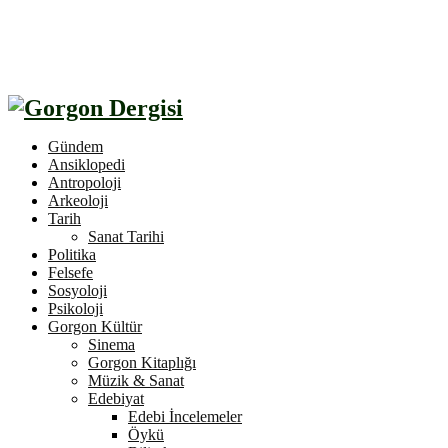
Gündem
Ansiklopedi
Antropoloji
Arkeoloji
Tarih
Sanat Tarihi
Politika
Felsefe
Sosyoloji
Psikoloji
Gorgon Kültür
Sinema
Gorgon Kitaplığı
Müzik & Sanat
Edebiyat
Edebi İncelemeler
Öykü