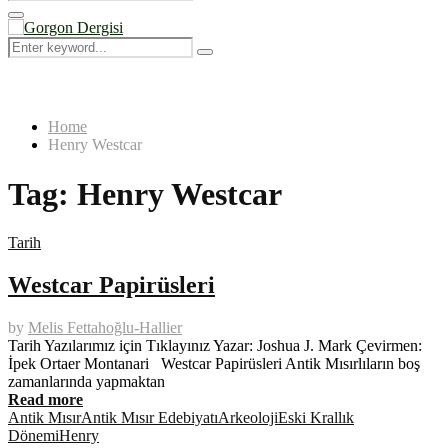
Search
for:
Primary
Menu
Search
Search
for:
Home
Henry Westcar
Tag:
Henry Westcar
Tarih
Westcar Papirüsleri
by
Melis Fettahoğlu-Hallier
Tarih Yazılarımız için Tıklayınız Yazar: Joshua J. Mark Çevirmen:
İpek Ortaer Montanari Westcar Papirüsleri Antik Mısırlıların boş
zamanlarında yapmaktan
Read more
Antik Mısır
Antik Mısır Edebiyatı
Arkeoloji
Eski Krallık
Dönemi
Henry