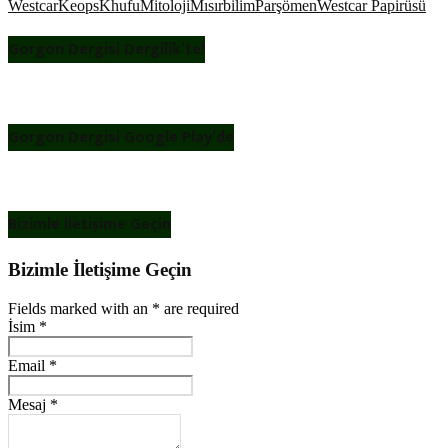
Westcar
Keops
Khufu
Mitoloji
Mısırbilim
Parşömen
Westcar Papirüsü
Gorgon Dergisi Dergilik’te!
Gorgon Dergisi Google Play’de
Bizimle İletişime Geçin
Bizimle İletişime Geçin
Fields marked with an
*
are required
İsim
*
Email
*
Mesaj
*