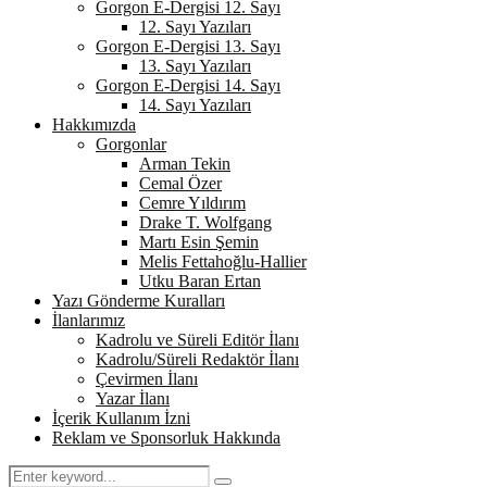
Gorgon E-Dergisi 12. Sayı
12. Sayı Yazıları
Gorgon E-Dergisi 13. Sayı
13. Sayı Yazıları
Gorgon E-Dergisi 14. Sayı
14. Sayı Yazıları
Hakkımızda
Gorgonlar
Arman Tekin
Cemal Özer
Cemre Yıldırım
Drake T. Wolfgang
Martı Esin Şemin
Melis Fettahoğlu-Hallier
Utku Baran Ertan
Yazı Gönderme Kuralları
İlanlarımız
Kadrolu ve Süreli Editör İlanı
Kadrolu/Süreli Redaktör İlanı
Çevirmen İlanı
Yazar İlanı
İçerik Kullanım İzni
Reklam ve Sponsorluk Hakkında
Search