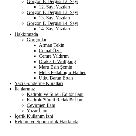
Gorgon E-Dergisi 12. Sayı
12. Sayı Yazıları
Gorgon E-Dergisi 13. Sayı
13. Sayı Yazıları
Gorgon E-Dergisi 14. Sayı
14. Sayı Yazıları
Hakkımızda
Gorgonlar
Arman Tekin
Cemal Özer
Cemre Yıldırım
Drake T. Wolfgang
Martı Esin Şemin
Melis Fettahoğlu-Hallier
Utku Baran Ertan
Yazı Gönderme Kuralları
İlanlarımız
Kadrolu ve Süreli Editör İlanı
Kadrolu/Süreli Redaktör İlanı
Çevirmen İlanı
Yazar İlanı
İçerik Kullanım İzni
Reklam ve Sponsorluk Hakkında