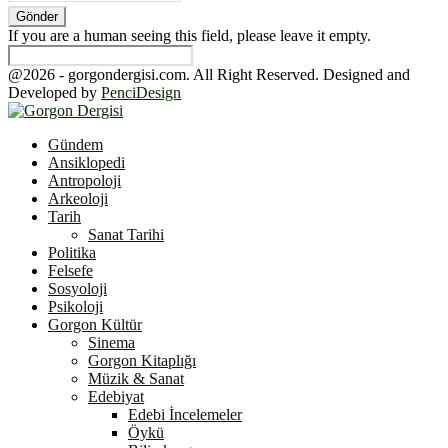
If you are a human seeing this field, please leave it empty.
@2026 - gorgondergisi.com. All Right Reserved. Designed and
Developed by
PenciDesign
Facebook
Twitter
Youtube
Gündem
Ansiklopedi
Antropoloji
Arkeoloji
Tarih
Sanat Tarihi
Politika
Felsefe
Sosyoloji
Psikoloji
Gorgon Kültür
Sinema
Gorgon Kitaplığı
Müzik & Sanat
Edebiyat
Edebi İncelemeler
Öykü