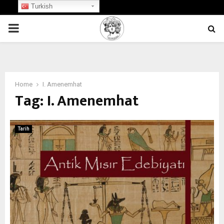
Turkish
PRIMARY
MENU
Home
I. Amenemhat
Tag:
I. Amenemhat
Tarih