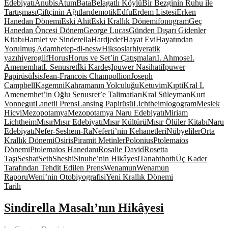
Edebiyatı
Anubis
Atum
Bata
Belagatlı Köylü
Bir Bezginin Ruhu ile
Tartışması
Çiftçinin Ağıtları
demotik
Edfu
Erdem Listesi
Erken
Hanedan Dönemi
Eski Ahit
Eski Krallık Dönemi
fonogram
Geç
Hanedan Öncesi Dönem
George Lucas
Günden Dışarı Gidenler
Kitabı
Hamlet ve Sinderella
Hardjedef
Hayat Evi
Hayatından
Yorulmuş Adam
hetep-di-nesw
Hiksoslar
hiyeratik
yazı
hiyeroglif
Horus
Horus ve Set’in Çatışmaları
I. Ahmose
I.
Amenemhat
I. Senusret
İki Kardeş
Ipuwer Nasihati
Ipuwer
Papirüsü
İsis
Jean-Francois Champollion
Joseph
Campbell
Kagemni
Kahramanın Yolculuğu
Ketuvim
Kıpti
Kral I.
Amenemhet’in Oğlu Senusret’e Talimatları
Kral Süleyman
Kurt
Vonnegut
Lanetli Prens
Lansing Papirüsü
Lichtheim
logogram
Meslek
Hicvi
Mezopotamya
Mezopotamya Naru Edebiyatı
Miriam
Lichtheim
Mısır
Mısır Edebiyatı
Mısır Kültürü
Mısır Ölüler Kitabı
Naru
Edebiyatı
Nefer-Seshem-Ra
Neferti’nin Kehanetleri
Nübyeliler
Orta
Krallık Dönemi
Osiris
Piramit Metinler
Polonius
Ptolemaios
Dönemi
Ptolemaios Hanedanı
Rosalie David
Rosetta
Taşı
Seshat
Seth
Sheshi
Sinuhe’nin Hikâyesi
Tanah
thoth
Üç Kader
Tarafından Tehdit Edilen Prens
Wenamun
Wenamun
Raporu
Weni’nin Otobiyografisi
Yeni Krallık Dönemi
Tarih
Sindirella Masalı’nın Hikâyesi