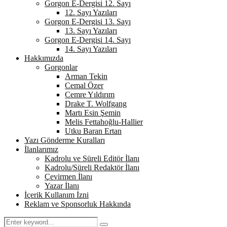
Gorgon E-Dergisi 12. Sayı
12. Sayı Yazıları
Gorgon E-Dergisi 13. Sayı
13. Sayı Yazıları
Gorgon E-Dergisi 14. Sayı
14. Sayı Yazıları
Hakkımızda
Gorgonlar
Arman Tekin
Cemal Özer
Cemre Yıldırım
Drake T. Wolfgang
Martı Esin Şemin
Melis Fettahoğlu-Hallier
Utku Baran Ertan
Yazı Gönderme Kuralları
İlanlarımız
Kadrolu ve Süreli Editör İlanı
Kadrolu/Süreli Redaktör İlanı
Çevirmen İlanı
Yazar İlanı
İçerik Kullanım İzni
Reklam ve Sponsorluk Hakkında
Search