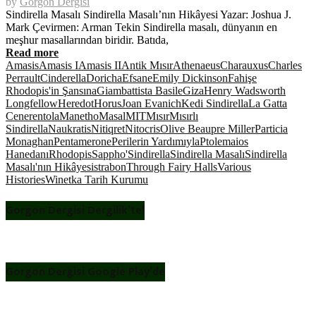
by
Gorgon Dergisi
Sindirella Masalı Sindirella Masalı’nın Hikâyesi Yazar: Joshua J.
Mark Çevirmen: Arman Tekin Sindirella masalı, dünyanın en
meşhur masallarından biridir. Batıda,
Read more
Amasis
Amasis I
Amasis II
Antik Mısır
Athenaeus
Charauxus
Charles
Perrault
Cinderella
Doricha
Efsane
Emily Dickinson
Fahişe
Rhodopis'in Şansına
Giambattista Basile
Giza
Henry Wadsworth
Longfellow
Heredot
Horus
Joan Evanich
Kedi Sindirella
La Gatta
Cenerentola
Manetho
Masal
MIT
Mısır
Mısırlı
Sindirella
Naukratis
Nitiqret
Nitocris
Olive Beaupre Miller
Particia
Monaghan
Pentamerone
Perilerin Yardımıyla
Ptolemaios
Hanedanı
Rhodopis
Sappho'
Sindirella
Sindirella Masalı
Sindirella
Masalı'nın Hikâyesi
strabon
Through Fairy Halls
Various
Histories
Winetka Tarih Kurumu
Gorgon Dergisi Dergilik’te!
Gorgon Dergisi Google Play’de