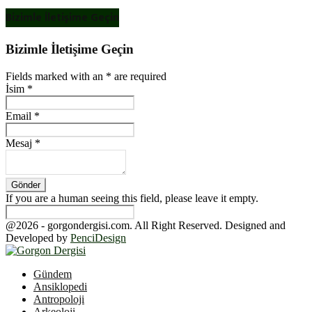
Bizimle İletişime Geçin
Bizimle İletişime Geçin
Fields marked with an
*
are required
İsim
*
Email
*
Mesaj
*
If you are a human seeing this field, please leave it empty.
@2026 - gorgondergisi.com. All Right Reserved. Designed and
Developed by
PenciDesign
Facebook
Twitter
Youtube
Gündem
Ansiklopedi
Antropoloji
Arkeoloji