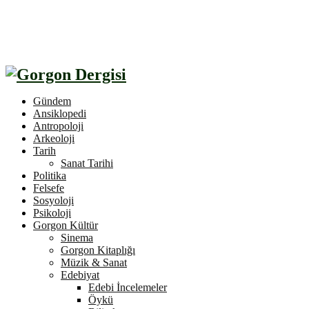
Gündem
Ansiklopedi
Antropoloji
Arkeoloji
Tarih
Sanat Tarihi
Politika
Felsefe
Sosyoloji
Psikoloji
Gorgon Kültür
Sinema
Gorgon Kitaplığı
Müzik & Sanat
Edebiyat
Edebi İncelemeler
Öykü