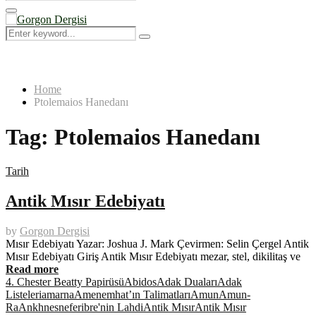
Search
for:
Primary
Menu
Search
Search
for:
Home
Ptolemaios Hanedanı
Tag:
Ptolemaios Hanedanı
Tarih
Antik Mısır Edebiyatı
by
Gorgon Dergisi
Mısır Edebiyatı Yazar: Joshua J. Mark Çevirmen: Selin Çergel Antik
Mısır Edebiyatı Giriş Antik Mısır Edebiyatı mezar, stel, dikilitaş ve
Read more
4. Chester Beatty Papirüsü
Abidos
Adak Duaları
Adak
Listeleri
amarna
Amenemhat’ın Talimatları
Amun
Amun-
Ra
Ankhnesneferibre'nin Lahdi
Antik Mısır
Antik Mısır