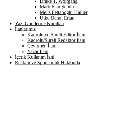
Drake T. Wolfgang
Martı Esin Şemin
Melis Fettahoğlu-Hallier
Utku Baran Ertan
Yazı Gönderme Kuralları
İlanlarımız
Kadrolu ve Süreli Editör İlanı
Kadrolu/Süreli Redaktör İlanı
Çevirmen İlanı
Yazar İlanı
İçerik Kullanım İzni
Reklam ve Sponsorluk Hakkında