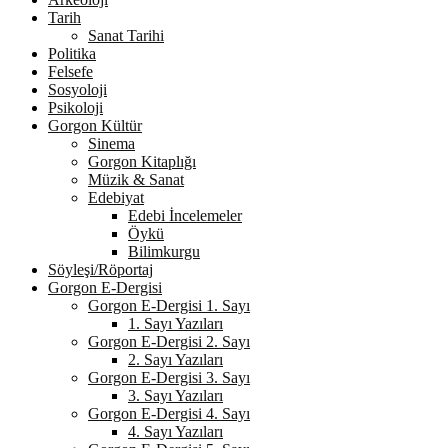
Tarih
Sanat Tarihi
Politika
Felsefe
Sosyoloji
Psikoloji
Gorgon Kültür
Sinema
Gorgon Kitaplığı
Müzik & Sanat
Edebiyat
Edebi İncelemeler
Öykü
Bilimkurgu
Söyleşi/Röportaj
Gorgon E-Dergisi
Gorgon E-Dergisi 1. Sayı
1. Sayı Yazıları
Gorgon E-Dergisi 2. Sayı
2. Sayı Yazıları
Gorgon E-Dergisi 3. Sayı
3. Sayı Yazıları
Gorgon E-Dergisi 4. Sayı
4. Sayı Yazıları