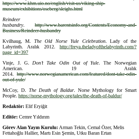
https://www.khm.uio.no/english/visit-us/viking-ship-
museum/exhibitions/oseberg/sleighs.html
Reindeer
husbandry
.
http://www.barentsinfo.org/Contents/Economy-and-
Business/Reindeer-husbandry
Kvilhaug, M.
The Old Norse Yule Celebration
. Lady of the
Labyrinth. Aralık 2012.
http://freya.theladyofthelabyrinth.com/?
page_id=397
Vinje, J. G.
Don’t Take Odin Out of Yule
. The Norwegian
American. 19 Aralık
2014.
http://www.norwegianamerican.com/featured/dont-take-odin-
out-of-yule/
McCoy, D.
The Death of Baldur
. Norse Mythology for Smart
People.
https://norse-mythology.org/tales/the-death-of-baldur/
Redaktör:
Elif Eryiğit
Editör:
Cemre Yıldırım
Görev Alan Yayın Kurulu:
Arman Tekin, Cemal Özer, Melis
Fettahoğlu Hallier, Martı Esin Şemin, Utku Baran Ertan