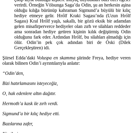
verirdi. Örneğin Völsunga Saga’da Odin, şu an herkesin aşina
olduğu kılığa bürünüp kahraman Sigmund’a büyülü bir kılıç
hediye etmeye gelir. Hrólf Kraki Sagası’nda (Uzun Hrólf
Sagası) Kral Hrólf yaşlı, sakallı, bir gözü eksik bir adamdan
gelen misafirperverce hediyeler olan zırh ve silahları reddeder
ama sonradan hediye getiren kişinin kılık değiştirmiş Odin
olduğunu fark eder. Ardından Hrólf, bu silahları almadığı için
ölür. Odin’in pek çok adından biri de Óski (Dilek
Gerçekleştiren) idi.
Şiirsel Edda’daki
Voluspa en skamma
şiirinde Freya, hediye veren
olarak bilinen Odin’i ayrıntılarıyla anlatır:
“Odin’den,
Bizi hatırlamasını isteyeceğiz,
O, hak edenlere altın dağıtır.
Hermoth’a kask ile zırh verdi.
Sigmund’a bir kılıç hediye etti.
Bazılarına zafer,