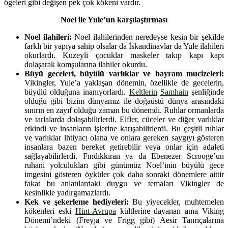
ögeleri gibi değişen pek çok kökeni vardır.
Noel ile Yule’un karşılaştırması
Noel ilahileri:
Noel ilahilerinden neredeyse kesin bir şekilde
farklı bir yapıya sahip olsalar da İskandinavlar da Yule ilahileri
okurlardı. Kuzeyli çocuklar maskeler takıp kapı kapı
dolaşarak komşularına ilahiler okurdu.
Büyü geceleri, büyülü varlıklar ve bayram mucizeleri:
Vikingler, Yule’a yaklaşan dönemin, özellikle de gecelerin,
büyülü olduğuna inanıyorlardı.
Keltlerin
Samhain
şenliğinde
olduğu gibi bizim dünyamız ile doğaüstü dünya arasındaki
sınırın en zayıf olduğu zaman bu dönemdi. Ruhlar ormanlarda
ve tarlalarda dolaşabilirlerdi. Elfler, cüceler ve diğer varlıklar
etkindi ve insanların işlerine karışabilirlerdi. Bu çeşitli ruhlar
ve varlıklar ihtiyacı olana ve onlara gereken saygıyı gösteren
insanlara bazen bereket getirebilir veya onlar için adaleti
sağlayabilirlerdi. Fındıkkıran ya da Ebenezer Scrooge’un
ruhani yolculukları gibi günümüz Noel’inin büyülü gece
imgesini gösteren öyküler çok daha sonraki dönemlere aittir
fakat bu anlatılardaki duygu ve temaları Vikingler de
kesinlikle yadırgamazlardı.
Kek ve şekerleme hediyeleri:
Bu yiyecekler, muhtemelen
kökenleri eski
Hint-Avrupa
kültlerine dayanan ama Viking
Dönemi’ndeki (Freyja ve Frigg gibi) Aesir Tanrıçalarına