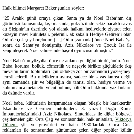
Halk bilimci Margaret Baker şunları söyler:
“25 Aralık günü ortaya çıkan Santa ya da Noel Baba’nın dış
görünüşü konusunda, kış ortasında, gökyüzünde sekiz bacaklı savaş
atı Sleipnir’in üzerinde yol alarak halkını hediyelerle ziyaret eden
kuzeyin mavi kukuletalı, pelerinli, ak sakallı Hediye Getiren’i olan
Odin’e çok şey borçludur. […] Odin [zamanla] önce Noel Baba’ya
sonra da Santa’ya dönüşmüş, Aziz Nikolaos ve Çocuk İsa ile
zenginleşerek Noel sahnesinde başrol oyuncusu olmuştur.”
Noel Baba’nın yüzyıllar önce ne anlama geldiğini bir düşünün. Noel
Baba, koruma, bolluk, cömertlik ve neşeyle birlikte güçlüklerle (kış
mevsimi tarım toplumları için oldukça zor bir zamandır) yüzleşmeyi
temsil ederdi. Bu niteliklerin aynısı, sadece bir savaş tanrısı değil,
aynı zamanda şiir ve bilgeliğin de tanrısı olan, hediye verme ve
kahramanca metanetin vücut bulmuş hâli Odin hakkında yazılanların
da özünde vardır.
Noel baba, kültürlerin karışımından oluşan bileşik bir karakterdir.
İskandinav ve Cermen mitolojileri, 3. yüzyıl Doğu Roma
İmparatorluğu’ndaki Aziz Nikolaos, Sinterklaas ile diğer bölgesel
çeşitlemeler gibi Orta Çağ ve sonrasındaki halk anlatıları,
Viktorya
Dönemi
şiir ve gravürleri ve hatta 1930’lardaki Coca Cola
reklamları ile sonrasından günümüze gelen diğer popüler kültür