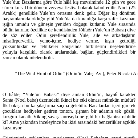
Yule’dur. Bazılarına göre Yule hâlâ kış mevsiminde 12 gün ve gece
süren kutsal bir dönem ve/veya festival olarak kabul edilir. Noel (25
Aralık) genellikle Yule’un ortasına denk gelir. Diğer kış dönümü
bayramlarında olduğu gibi Yule’da da karanlığa karşı zafer kazanan
ışığın umudu ve güneşin yeniden doğuşu kutlanır. Yule sırasında
bütün tanrılar, özellikle de kendisinden Jólfaðr (Yule’un Babası) diye
de söz edilen Odin şereflendirilir. Yule, aile ve arkadaşların
misafirperverlik, yeme-içme, hediye verme, kışın getirdiği
yoksunluklar ve tehlikeler karşısında birbirlerini neşelendirme
yoluyla karşılıklı olarak aralarındaki bağları güçlendirdikleri bir
zaman olarak nitelendirilir.
“The Wild Hunt of Odin” (Odin’in Vahşi Avı), Peter Nicolai A
O hâlde, “Yule’un Babası” diye anılan Odin’in, hayalî karakter
Santa (Noel baba) üzerindeki ikinci bir etki olması mümkün müdür?
İlk bakışta bu karşılaştırma saçma gelebilir. Bacalardan içeri girerek
çocuklara hediyeler getiren tonton, şişman bir adamın tek gözlü,
kuzgun kanatlı Viking savaş tanrısıyla ne gibi bir bağlantısı olabilir
ki? Ama yakından inceleyince bu ikisi arasındaki benzerlikler açıklık
kazanıyor.