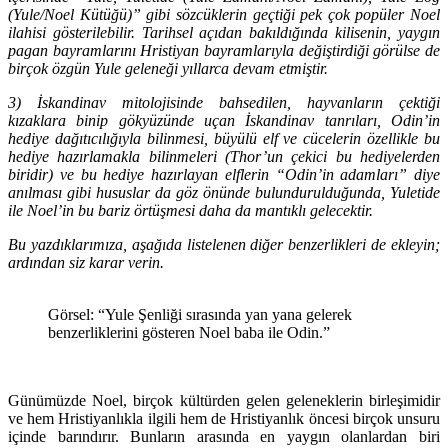
(Yule/Noel Kütüğü)” gibi sözcüklerin geçtiği pek çok popüler Noel
ilahisi gösterilebilir. Tarihsel açıdan bakıldığında kilisenin, yaygın
pagan bayramlarını Hristiyan bayramlarıyla değiştirdiği görülse de
birçok özgün Yule geleneği yıllarca devam etmiştir.
3) İskandinav mitolojisinde bahsedilen, hayvanların çektiği
kızaklara binip gökyüzünde uçan İskandinav tanrıları, Odin’in
hediye dağıtıcılığıyla bilinmesi, büyülü elf ve cücelerin özellikle bu
hediye hazırlamakla bilinmeleri (Thor’un çekici bu hediyelerden
biridir) ve bu hediye hazırlayan elflerin “Odin’in adamları” diye
anılması gibi hususlar da göz önünde bulundurulduğunda, Yuletide
ile Noel’in bu bariz örtüşmesi daha da mantıklı gelecektir.
Bu yazdıklarımıza, aşağıda listelenen diğer benzerlikleri de ekleyin;
ardından siz karar verin.
Görsel: “Yule Şenliği sırasında yan yana gelerek
benzerliklerini gösteren Noel baba ile Odin.”
Günümüzde Noel, birçok kültürden gelen geleneklerin birleşimidir
ve hem Hristiyanlıkla ilgili hem de Hristiyanlık öncesi birçok unsuru
içinde barındırır. Bunların arasında en yaygın olanlardan biri