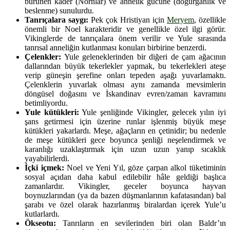
bürünen kader (Nornlar) ve annelik gücüne (doğurganlık ve
beslenme) sunulurdu.
Tanrıçalara saygı:
Pek çok Hristiyan için
Meryem
, özellikle
önemli bir Noel karakteridir ve genellikle özel ilgi görür.
Vikinglerde de tanrıçalara önem verilir ve Yule sırasında
tanrısal anneliğin kutlanması konuları birbirine benzerdi.
Çelenkler:
Yule geleneklerinden bir diğeri de çam ağacının
dallarından büyük tekerlekler yapmak, bu tekerlekleri ateşe
verip güneşin şerefine onları tepeden aşağı yuvarlamaktı.
Çelenklerin yuvarlak olması aynı zamanda mevsimlerin
döngüsel doğasını ve İskandinav evren/zaman kavramını
betimliyordu.
Yule kütükleri:
Yule şenliğinde Vikingler, gelecek yılın iyi
şans getirmesi için üzerine runlar işlenmiş büyük meşe
kütükleri yakarlardı. Meşe, ağaçların en çetinidir; bu nedenle
de meşe kütükleri gece boyunca şenliği neşelendirmek ve
karanlığı uzaklaştırmak için uzun uzun yanıp sıcaklık
yayabilirlerdi.
İçki içmek:
Noel ve Yeni Yıl, göze çarpan alkol tüketiminin
sosyal açıdan daha kabul edilebilir hâle geldiği başlıca
zamanlardır. Vikingler, geceler boyunca hayvan
boynuzlarından (ya da bazen düşmanlarının kafatasından) bal
şarabı ve özel olarak hazırlanmış biralardan içerek Yule’u
kutlarlardı.
Ökseotu:
Tanrıların en sevilerinden biri olan Baldr’ın