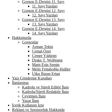
Gorgon E-Dergisi 11. Sayı
11. Sayı Yazıları
Gorgon E-Dergisi 12. Sayı
12. Sayı Yazıları
Gorgon E-Dergisi 13. Sayı
13. Sayı Yazıları
Gorgon E-Dergisi 14. Sayı
14. Sayı Yazıları
Hakkımızda
Gorgonlar
Arman Tekin
Cemal Özer
Cemre Yıldırım
Drake T. Wolfgang
Martı Esin Şemin
Melis Fettahoğlu-Hallier
Utku Baran Ertan
Yazı Gönderme Kuralları
İlanlarımız
Kadrolu ve Süreli Editör İlanı
Kadrolu/Süreli Redaktör İlanı
Çevirmen İlanı
Yazar İlanı
İçerik Kullanım İzni
Reklam ve Sponsorluk Hakkında