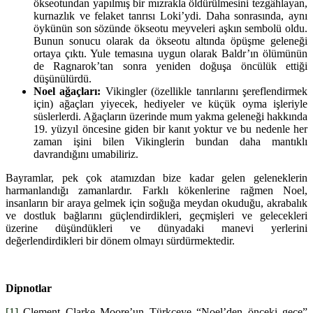
ökseotundan yapılmış bir mızrakla öldürülmesini tezgâhlayan,
kurnazlık ve felaket tanrısı Loki’ydi. Daha sonrasında, aynı
öykünün son sözünde ökseotu meyveleri aşkın sembolü oldu.
Bunun sonucu olarak da ökseotu altında öpüşme geleneği
ortaya çıktı. Yule temasına uygun olarak Baldr’ın ölümünün
de Ragnarok’tan sonra yeniden doğuşa öncülük ettiği
düşünülürdü.
Noel ağaçları:
Vikingler (özellikle tanrılarını şereflendirmek
için) ağaçları yiyecek, hediyeler ve küçük oyma işleriyle
süslerlerdi. Ağaçların üzerinde mum yakma geleneği hakkında
19. yüzyıl öncesine giden bir kanıt yoktur ve bu nedenle her
zaman işini bilen Vikinglerin bundan daha mantıklı
davrandığını umabiliriz.
Bayramlar, pek çok atamızdan bize kadar gelen geleneklerin
harmanlandığı zamanlardır. Farklı kökenlerine rağmen Noel,
insanların bir araya gelmek için soğuğa meydan okuduğu, akrabalık
ve dostluk bağlarını güçlendirdikleri, geçmişleri ve gelecekleri
üzerine düşündükleri ve dünyadaki manevi yerlerini
değerlendirdikleri bir dönem olmayı sürdürmektedir.
Dipnotlar
[1]
Clement Clarke Moore’un Türkçeye “Noel’den önceki gece”