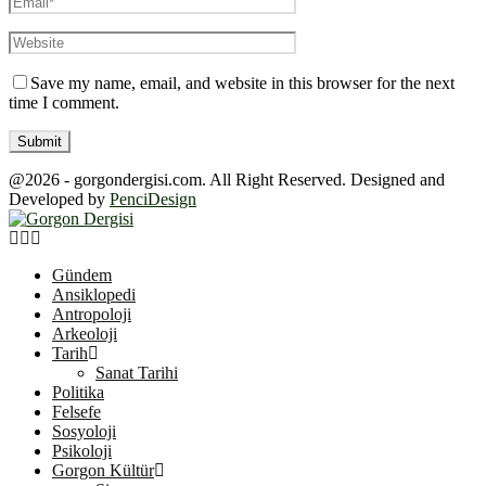
Save my name, email, and website in this browser for the next
time I comment.
@2026 - gorgondergisi.com. All Right Reserved. Designed and
Developed by
PenciDesign
Facebook
Twitter
Youtube
Gündem
Ansiklopedi
Antropoloji
Arkeoloji
Tarih
Sanat Tarihi
Politika
Felsefe
Sosyoloji
Psikoloji
Gorgon Kültür