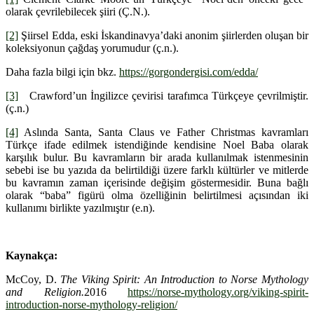
olarak çevrilebilecek şiiri (Ç.N.).
[2]
Şiirsel Edda, eski İskandinavya’daki anonim şiirlerden oluşan bir
koleksiyonun çağdaş yorumudur (ç.n.).
Daha fazla bilgi için bkz.
https://gorgondergisi.com/edda/
[3]
Crawford’un İngilizce çevirisi tarafımca Türkçeye çevrilmiştir.
(ç.n.)
[4]
Aslında Santa, Santa Claus ve Father Christmas kavramları
Türkçe ifade edilmek istendiğinde kendisine Noel Baba olarak
karşılık bulur. Bu kavramların bir arada kullanılmak istenmesinin
sebebi ise bu yazıda da belirtildiği üzere farklı kültürler ve mitlerde
bu kavramın zaman içerisinde değişim göstermesidir. Buna bağlı
olarak “baba” figürü olma özelliğinin belirtilmesi açısından iki
kullanımı birlikte yazılmıştır (e.n).
Kaynakça:
McCoy, D.
The Viking Spirit: An Introduction to Norse Mythology
and Religion.
2016
https://norse-mythology.org/viking-spirit-
introduction-norse-mythology-religion/