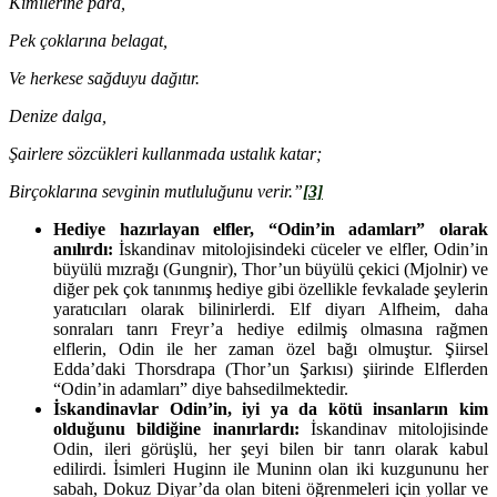
Kimilerine para,
Pek çoklarına belagat,
Ve herkese sağduyu dağıtır.
Denize dalga,
Şairlere sözcükleri kullanmada ustalık katar;
Birçoklarına sevginin mutluluğunu verir.”
[3]
Hediye hazırlayan elfler, “Odin’in adamları” olarak
anılırdı:
İskandinav mitolojisindeki cüceler ve elfler, Odin’in
büyülü mızrağı (Gungnir), Thor’un büyülü çekici (Mjolnir) ve
diğer pek çok tanınmış hediye gibi özellikle fevkalade şeylerin
yaratıcıları olarak bilinirlerdi. Elf diyarı Alfheim, daha
sonraları tanrı Freyr’a hediye edilmiş olmasına rağmen
elflerin, Odin ile her zaman özel bağı olmuştur. Şiirsel
Edda’daki Thorsdrapa (Thor’un Şarkısı) şiirinde Elflerden
“Odin’in adamları” diye bahsedilmektedir.
İskandinavlar Odin’in, iyi ya da kötü insanların kim
olduğunu bildiğine
inanırlardı:
İskandinav mitolojisinde
Odin, ileri görüşlü, her şeyi bilen bir tanrı olarak kabul
edilirdi. İsimleri Huginn ile Muninn olan iki kuzgununu her
sabah, Dokuz Diyar’da olan biteni öğrenmeleri için yollar ve