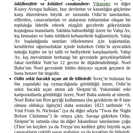
ödüllendirir ve kötüleri cezalandırır:
Vikingler
ve diğer
Kuzey Avrupa halkları, buz devlerine ve karanlığın güçlerine
karşı düzenlenen büyük av sırasında Odin’in tanrılardan,
elflerden, canavarlardan ve atalarının ruhlarından oluşan bir
topluluğa liderlik ederek rüzgârlı gecelerde gökyüzünde
koştuğuna inanırlardı. Sıklıkla bahsedildiği üzere bu Vahşi Av,
kış fırtınaları ve hatta tehlikeli kehanetlerle bağlantılıydı. Vahşi
Av başladığında tanrıları öfkelenmesi için kışkırtanlar,
kendilerini uğursuzluklar içinde bulurken Odin’in ayrıcalıklı
tuttuğu kişiler ise iyi talih ve hediyelerle karşılaşırlardı. Vahşi
Av, kış mevsiminin herhangi bir gecesinde gerçekleşebilirdi
fakat özellikle Yule’un 12 gecesi ile ilişkilendirilmişti. Noel
Baba’nın Noel gecesinde bütün dünyayı uçarak geçmesi de
buna benzer bir imgedir.
Odin sekiz bacaklı uçan atı ile bilinirdi:
İsveç’te bulunan bu
bin yaşındaki taş oymacılığında görüldüğü üzere, Odin’in
sekiz bacaklı uçan atının adı Sleipnir’di. Yukarıdaki eski
kartpostallarda görüldüğü üzere, Noel Baba aslında at sürerdi.
Noel Baba’nın Ren geyiği kullanması (bu geyiklerin de 8 tane
olması oldukça ilginçtir) daha sonraları 1823 tarihinde “A
Visit From St. Nicholas” (ya da diğer adıyla “Twas the Night
Before Christmas”) ile ortaya çıktı. Savaşa giderken Odin,
Sleipnir’in sırtında olsa da diğer İskandinav tanrılarının çoğu
(Thor’un keçileri ya da Freyja’nın kedileri gibi) büyülü uçan
canavarların çektiği savaş arabaları ya da kızakları ile bilinirdi.