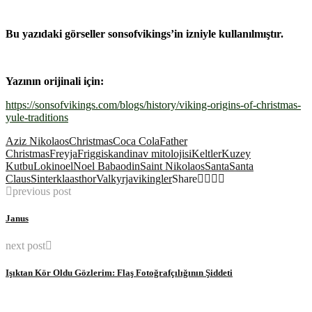
Bu yazıdaki görseller sonsofvikings’in izniyle kullanılmıştır.
Yazının orijinali için:
https://sonsofvikings.com/blogs/history/viking-origins-of-christmas-
yule-traditions
Aziz Nikolaos
Christmas
Coca Cola
Father
Christmas
Freyja
Frigg
iskandinav mitolojisi
Keltler
Kuzey
Kutbu
Loki
noel
Noel Baba
odin
Saint Nikolaos
Santa
Santa
Claus
Sinterklaas
thor
Valkyrja
vikingler
Share
previous post
Janus
next post
Işıktan Kör Oldu Gözlerim: Flaş Fotoğrafçılığının Şiddeti