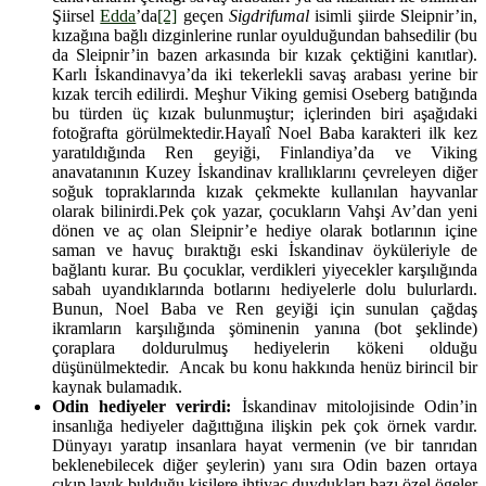
Şiirsel
Edda
’da
[2]
geçen
Sigdrifumal
isimli şiirde Sleipnir’in,
kızağına bağlı dizginlerine runlar oyulduğundan bahsedilir (bu
da Sleipnir’in bazen arkasında bir kızak çektiğini kanıtlar).
Karlı İskandinavya’da iki tekerlekli savaş arabası yerine bir
kızak tercih edilirdi. Meşhur Viking gemisi Oseberg batığında
bu türden üç kızak bulunmuştur; içlerinden biri aşağıdaki
fotoğrafta görülmektedir.Hayalî Noel Baba karakteri ilk kez
yaratıldığında Ren geyiği, Finlandiya’da ve Viking
anavatanının Kuzey İskandinav krallıklarını çevreleyen diğer
soğuk topraklarında kızak çekmekte kullanılan hayvanlar
olarak bilinirdi.Pek çok yazar, çocukların Vahşi Av’dan yeni
dönen ve aç olan Sleipnir’e hediye olarak botlarının içine
saman ve havuç bıraktığı eski İskandinav öyküleriyle de
bağlantı kurar. Bu çocuklar, verdikleri yiyecekler karşılığında
sabah uyandıklarında botlarını hediyelerle dolu bulurlardı.
Bunun, Noel Baba ve Ren geyiği için sunulan çağdaş
ikramların karşılığında şöminenin yanına (bot şeklinde)
çoraplara doldurulmuş hediyelerin kökeni olduğu
düşünülmektedir. Ancak bu konu hakkında henüz birincil bir
kaynak bulamadık.
Odin hediyeler verirdi:
İskandinav mitolojisinde Odin’in
insanlığa hediyeler dağıttığına ilişkin pek çok örnek vardır.
Dünyayı yaratıp insanlara hayat vermenin (ve bir tanrıdan
beklenebilecek diğer şeylerin) yanı sıra Odin bazen ortaya
çıkıp layık bulduğu kişilere ihtiyaç duydukları bazı özel ögeler