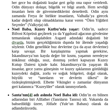
her gece bu doğaüstü kuşlar geri gelip ona rapor verirlerdi.
Odin dünyayı dolaşır, bilgelik ve bilgi arardı. Hem sevdiği
insanları hem de güvenmediklerini denetlerdi. Odin aynı
zamanda Freya ile birlikte insanların, Valhalla’ya girecek
kadar değerli olup olmadıklarına karar veren “Ölen Yiğitleri
Seçenler” (Valkyrja) idi.
Noel Baba, Kuzey Kutbu’nda yaşar:
Odin’in, sadece
Bifrost Köprüsü geçilerek ya da Yggdrasil ağacının gövdesine
tırmanılarak ulaşılabilen Asgard adındaki doğaüstü bir
diyarda
, bizim gerçekliğimizin dışında bir âlemde yaşadığı
söylenir. Odin genellikle buz devlerine (ya da ayaz devlerine)
karşı savaşır. Bir karşılaştırma yapmak gerekirse,
İskandinavya’nın kayda değer bir kısmı, yaşamın neredeyse
imkânsız olduğu, ıssız, donmuş yerleri kapsayan Kuzey
Kutup Dairesi içinde kalır. İskandinavya’da yaşayan ilk
insanlar, gece yarısı güneşinin ve kuzey ışıklarının görüldüğü
kuzeydeki dağlık, zorlu ve soğuk bölgeleri, doğal olarak,
büyülü ve “tanrıların ve devlerin ülkesi” ile
özdeşleştirmişlerdi. Elbette Vikingler o zamanlar dünyanın
geri kalanınca “Kuzeyliler” olarak tanınıyorlardı.
Santa’nın
[4]
adı aslında Noel Baba idi:
Odin’in en bilinen
adlarından biri Allfather (Tanrıların Tanrısı) idi. Yukarıda da
bahsedildiği üzere, Jólfaðr (Yule’un Babası) olarak da
adlandırılıyordu.