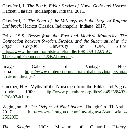
Crawford, J.
The Poetic Edda: Stories of Norse Gods and Heroes
.
Hackett Classics. Indianapolis, Indiana. 2015.
Crawford, J.
The Saga of the Volsungs with the Saga of Ragnar
Lothbrock
. Hackett Classics. Indianapolis, Indiana. 2017.
Foltz, J.S.S.
Beasts from the East and Magical Monarchs: The
Connection between Sweden, Swedes, and the Supernatural in the
Saga Corpus.
University of Oslo. 2019.
https://www.duo.uio.no/bitstream/handle/10852/70122/UiO-
Thesis-.pdf?sequence=1&isAllowed=y
Image Gallery of Vintage Noel
baba
https://www.pinterest.com/laurarcaballero/vintage-santa-
postcards-images/
Guerber, H.A. Myths of the Norsemen from the Eddas and Sagas.
Londra. 1909.
http://www.gutenberg.org/files/28497/28497-
h/28497-h.htm
Wigington, P.
The Origins of Noel babae
. ThoughtCo. 11 Aralık
2017.
https://www.thoughtco.com/the-origins-of-santa-claus-
2562993
The Sleighs
. UiO: Museum of Cultural History.