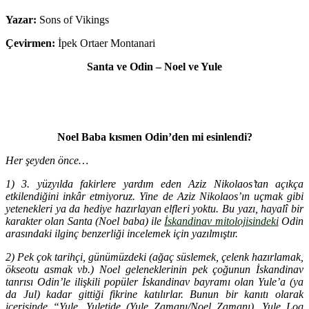
Yazar:
Sons of Vikings
Çevirmen:
İpek Ortaer Montanari
Santa ve Odin – Noel ve Yule
Noel Baba kısmen Odin’den mi esinlendi?
Her şeyden önce…
1) 3. yüzyılda fakirlere yardım eden Aziz Nikolaos’tan açıkça
etkilendiğini inkâr etmiyoruz. Yine de Aziz Nikolaos’ın uçmak gibi
yetenekleri ya da hediye hazırlayan elfleri yoktu. Bu yazı, hayalî bir
karakter olan Santa (Noel baba) ile
İskandinav mitolojisindeki
Odin
arasındaki ilginç benzerliği incelemek için yazılmıştır.
2) Pek çok tarihçi, günümüzdeki (ağaç süslemek, çelenk hazırlamak,
ökseotu asmak vb.) Noel geleneklerinin pek çoğunun İskandinav
tanrısı Odin’le ilişkili popüler İskandinav bayramı olan Yule’a (ya
da Jul) kadar gittiği fikrine katılırlar. Bunun bir kanıtı olarak
içerisinde “Yule, Yuletide (Yule Zamanı/Noel Zamanı), Yule Log