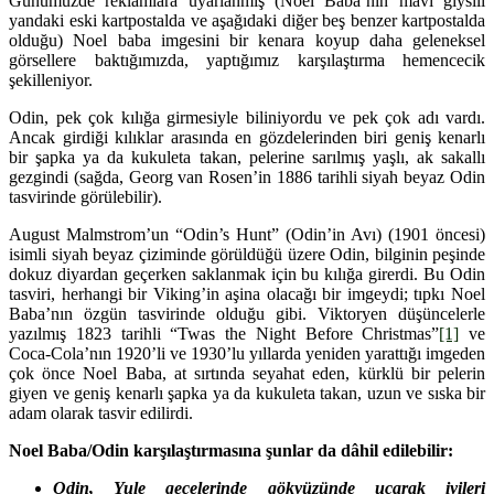
Günümüzde reklamlara uyarlanmış (Noel Baba’nın mavi giysili
yandaki eski kartpostalda ve aşağıdaki diğer beş benzer kartpostalda
olduğu) Noel baba imgesini bir kenara koyup daha geleneksel
görsellere baktığımızda, yaptığımız karşılaştırma hemencecik
şekilleniyor.
Odin, pek çok kılığa girmesiyle biliniyordu ve pek çok adı vardı.
Ancak girdiği kılıklar arasında en gözdelerinden biri geniş kenarlı
bir şapka ya da kukuleta takan, pelerine sarılmış yaşlı, ak sakallı
gezgindi (sağda, Georg van Rosen’in 1886 tarihli siyah beyaz Odin
tasvirinde görülebilir).
August Malmstrom’un “Odin’s Hunt” (Odin’in Avı) (1901 öncesi)
isimli siyah beyaz çiziminde görüldüğü üzere Odin, bilginin peşinde
dokuz diyardan geçerken saklanmak için bu kılığa girerdi. Bu Odin
tasviri, herhangi bir Viking’in aşina olacağı bir imgeydi; tıpkı Noel
Baba’nın özgün tasvirinde olduğu gibi. Viktoryen düşüncelerle
yazılmış 1823 tarihli “Twas the Night Before Christmas”
[1]
ve
Coca-Cola’nın 1920’li ve 1930’lu yıllarda yeniden yarattığı imgeden
çok önce Noel Baba, at sırtında seyahat eden, kürklü bir pelerin
giyen ve geniş kenarlı şapka ya da kukuleta takan, uzun ve sıska bir
adam olarak tasvir edilirdi.
Noel Baba/Odin karşılaştırmasına şunlar da dâhil edilebilir:
Odin, Yule gecelerinde gökyüzünde uçarak iyileri