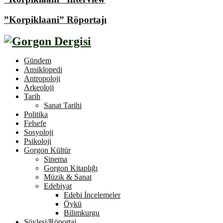
”Korpiklaani” Röportajı
Gündem
Ansiklopedi
Antropoloji
Arkeoloji
Tarih
Sanat Tarihi
Politika
Felsefe
Sosyoloji
Psikoloji
Gorgon Kültür
Sinema
Gorgon Kitaplığı
Müzik & Sanat
Edebiyat
Edebi İncelemeler
Öykü
Bilimkurgu
Söyleşi/Röportaj