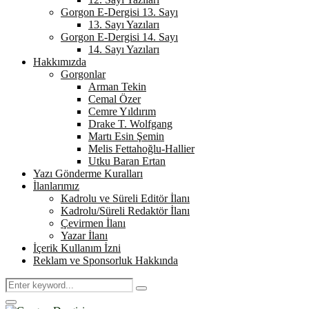
Gorgon E-Dergisi 13. Sayı
13. Sayı Yazıları
Gorgon E-Dergisi 14. Sayı
14. Sayı Yazıları
Hakkımızda
Gorgonlar
Arman Tekin
Cemal Özer
Cemre Yıldırım
Drake T. Wolfgang
Martı Esin Şemin
Melis Fettahoğlu-Hallier
Utku Baran Ertan
Yazı Gönderme Kuralları
İlanlarımız
Kadrolu ve Süreli Editör İlanı
Kadrolu/Süreli Redaktör İlanı
Çevirmen İlanı
Yazar İlanı
İçerik Kullanım İzni
Reklam ve Sponsorluk Hakkında
Search
Search
for:
Primary