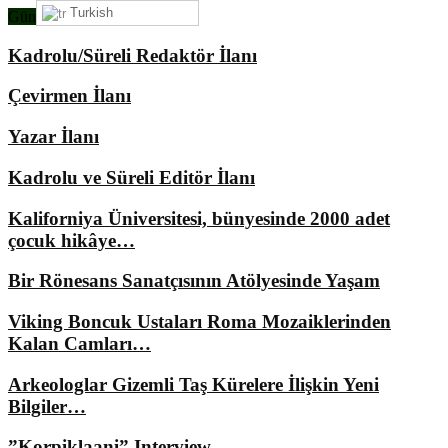
Turkish
Gündemimizde Ne Var?
Kadrolu/Süreli Redaktör İlanı
Çevirmen İlanı
Yazar İlanı
Kadrolu ve Süreli Editör İlanı
Kaliforniya Üniversitesi, bünyesinde 2000 adet
çocuk hikâye…
Bir Rönesans Sanatçısının Atölyesinde Yaşam
Viking Boncuk Ustaları Roma Mozaiklerinden
Kalan Camları…
Arkeologlar Gizemli Taş Kürelere İlişkin Yeni
Bilgiler…
”Korpiklaani” Interview