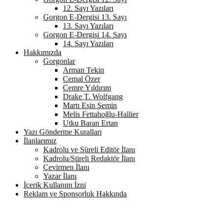
12. Sayı Yazıları
Gorgon E-Dergisi 13. Sayı
13. Sayı Yazıları
Gorgon E-Dergisi 14. Sayı
14. Sayı Yazıları
Hakkımızda
Gorgonlar
Arman Tekin
Cemal Özer
Cemre Yıldırım
Drake T. Wolfgang
Martı Esin Şemin
Melis Fettahoğlu-Hallier
Utku Baran Ertan
Yazı Gönderme Kuralları
İlanlarımız
Kadrolu ve Süreli Editör İlanı
Kadrolu/Süreli Redaktör İlanı
Çevirmen İlanı
Yazar İlanı
İçerik Kullanım İzni
Reklam ve Sponsorluk Hakkında