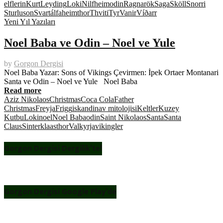
elflerin
Kurt
Leyding
Loki
Nilfheim
odin
Ragnarök
Saga
Sköll
Snorri
Sturluson
Svartálfaheim
thor
Thviti
Tyr
Vanir
Víðarr
Yeni Yıl Yazıları
Noel Baba ve Odin – Noel ve Yule
by
Gorgon Dergisi
Noel Baba Yazar: Sons of Vikings Çevirmen: İpek Ortaer Montanari
Santa ve Odin – Noel ve Yule Noel Baba
Read more
Aziz Nikolaos
Christmas
Coca Cola
Father
Christmas
Freyja
Frigg
iskandinav mitolojisi
Keltler
Kuzey
Kutbu
Loki
noel
Noel Baba
odin
Saint Nikolaos
Santa
Santa
Claus
Sinterklaas
thor
Valkyrja
vikingler
Gorgon Dergisi Dergilik’te!
Gorgon Dergisi Google Play’de