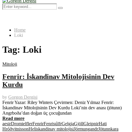
Menu
Search
Search
for:
Home
Loki
Tag:
Loki
Mitoloji
Fenrir: İskandinav Mitolojisinin Dev
Kurdu
by
Gorgon Dergisi
Fenrir Yazar: Riley Winters Çevirmen: Deniz Yılmaz Fenrir:
İskandinav Mitolojisinin Dev Kurdu Loki’nin dev anası (jötunn)
Angrboða’dan doğan üç çocuğundan
Read more
aesir
Dromi
elfler
Fenrir
Fenrisúlfr
Gelgja
Gjöll
Gleipnir
Hati
Hróðvitnisson
Hel
iskandinav mitolojisi
Jörmungandr
Jötunn
kara