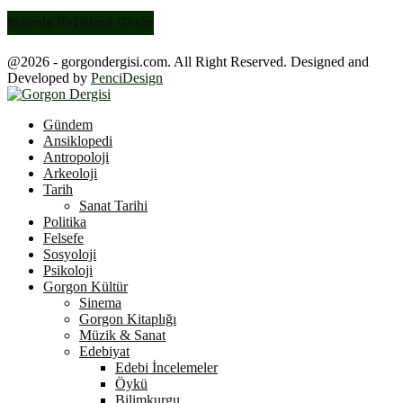
Bizimle İletişime Geçin
@2026 - gorgondergisi.com. All Right Reserved. Designed and
Developed by
PenciDesign
Facebook
Twitter
Youtube
Gündem
Ansiklopedi
Antropoloji
Arkeoloji
Tarih
Sanat Tarihi
Politika
Felsefe
Sosyoloji
Psikoloji
Gorgon Kültür
Sinema
Gorgon Kitaplığı
Müzik & Sanat
Edebiyat
Edebi İncelemeler
Öykü
Bilimkurgu