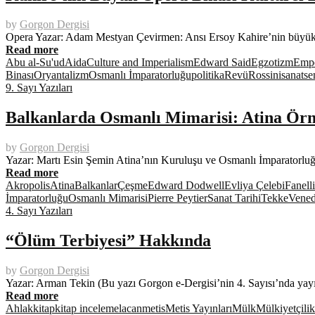
by
Gorgon Dergisi
Opera Yazar: Adam Mestyan Çevirmen: Ansı Ersoy Kahire’nin büyük o
Read more
Abu al-Su'ud
Aida
Culture and Imperialism
Edward Said
Egzotizm
Empe
Binası
Oryantalizm
Osmanlı İmparatorluğu
politika
Revü
Rossini
sanat
se
9. Sayı Yazıları
Balkanlarda Osmanlı Mimarisi: Atina Örn
by
Gorgon Dergisi
Yazar: Martı Esin Şemin Atina’nın Kuruluşu ve Osmanlı İmparatorluğu’
Read more
Akropolis
Atina
Balkanlar
Çeşme
Edward Dodwell
Evliya Çelebi
Fanelli
İmparatorluğu
Osmanlı Mimarisi
Pierre Peytier
Sanat Tarihi
Tekke
Venedi
4. Sayı Yazıları
“Ölüm Terbiyesi” Hakkında
by
Gorgon Dergisi
Yazar: Arman Tekin (Bu yazı Gorgon e-Dergisi’nin 4. Sayısı’nda yayın
Read more
Ahlak
kitap
kitap inceleme
lacan
metis
Metis Yayınları
Mülk
Mülkiyetçilik