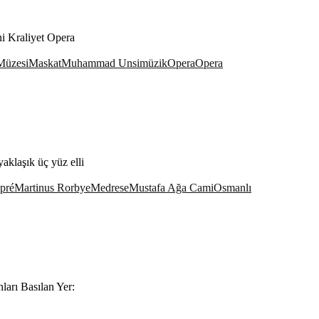
i Kraliyet Opera
Müzesi
Maskat
Muhammad Unsi
müzik
Opera
Opera
aklaşık üç yüz elli
pré
Martinus Rorbye
Medrese
Mustafa Ağa Cami
Osmanlı
ları Basılan Yer: