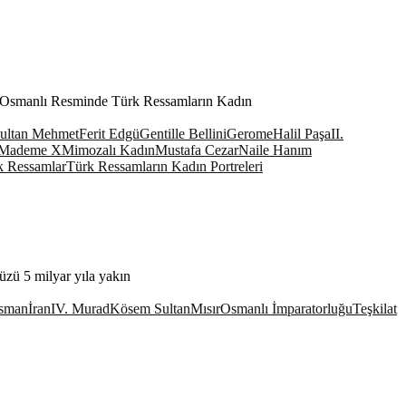
mi Osmanlı Resminde Türk Ressamların Kadın
Sultan Mehmet
Ferit Edgü
Gentille Bellini
Gerome
Halil Paşa
II.
Mademe X
Mimozalı Kadın
Mustafa Cezar
Naile Hanım
k Ressamlar
Türk Ressamların Kadın Portreleri
zü 5 milyar yıla yakın
Osman
İran
IV. Murad
Kösem Sultan
Mısır
Osmanlı İmparatorluğu
Teşkilat