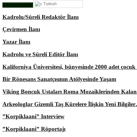
Turkish
Gündemimizde Ne Var?
Kadrolu/Süreli Redaktör İlanı
Çevirmen İlanı
Yazar İlanı
Kadrolu ve Süreli Editör İlanı
Kaliforniya Üniversitesi, bünyesinde 2000 adet çocu
Bir Rönesans Sanatçısının Atölyesinde Yaşam
Viking Boncuk Ustaları Roma Mozaiklerinden Kala
Arkeologlar Gizemli Taş Kürelere İlişkin Yeni Bilgile
”Korpiklaani” Interview
”Korpiklaani” Röportajı