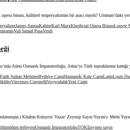
pera binası, kültürel emperyalizmin bir aracı mıydı? Umman’daki yen
ryalizm
James Sanua
Kahire
Karl Marx
Khedivial Opera Binası
Louvre 
miramis
Vali İsmail Paşa
Verdi
eği
nda Atina Osmanlı İmparatorluğu, Atina’yı Türk topraklarına kattığı y
Fatih Sultan Mehmed
Fethiye Cami
Hamam
İç Kale Cami
Latin
Louis Du
kliler
Vincenzo Coronelli
Voyvodalık
Yeni Cami
lanmıştır.) Kitabın Künyesi: Yazar: Zeynep Sayın Yayıncı: Metis Yayın
ölüm
ölüm terbiyesi
Osmanlı İmparatorluğu
TOKİ
zeynep sayın