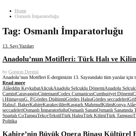
Home
Osmanlı İmparatorluğu
Tag:
Osmanlı İmparatorluğu
13. Sayı Yazıları
Anadolu’nun Motifleri: Türk Halı ve Kili
by
Gorgon Dergisi
Anadolu’nun Motifleri E-dergimizin 13. Sayısındaki tüm yazılar için 
Read more
Alâeddin Keykubat
Aliçuk
Anadolu Selçuklu Dönemi
Anadolu Selçukl
Camisi
Caravaggio
Çintemani
Codex Cumanicus
Cumhuriyet Dönemi
C
i Hümayun
G. P.
Gördes Düğümü
Gördes Halısı
Gördes seccadeleri
Gri
Halısı
J. Baker
Kahire
Karakeçililer
Kaşgarlı Mahmud
Kilim
Konya Alâe
seccadeleri
Osmanlı İmparatorluğu
Osmanlı Sanatı
Osmanlı Sanatında T
Spartalı Co
Tamga
Tekçe
Tekstil
Türk Halısı
Türk Kilimi
Türk Tamgası
T
Politika
Kahire’nin Büyük Opera Binası Kültürel 