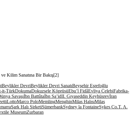
ı ve Kilim Sanatına Bir Bakış[2]
t
Beylikler Devri
Beylikler Devri Sanatı
Beyşehir Eşrefoğlu
-it-Türk
Dokuma
Dokuzsele Köprüsü
Ebu’l Fidâ
Evliya Çelebi
Fabrika-
Dünya Savaşı
İbn Battûta
İbn Sa’id
II. Gıyaseddin Keyhüsrev
İran
etti
Lotto
Marco Polo
Memling
Menghin
Milas Halısı
Milas
marra
Şark Halı Şirketi
Sümerbank
Sydney la Fontaine
Sykes Co.
T. A.
extile Museum
Zurbaran