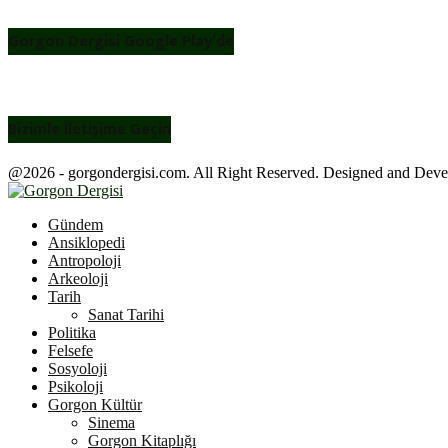
Gorgon Dergisi Google Play’de
Bizimle İletişime Geçin
@2026 - gorgondergisi.com. All Right Reserved. Designed and Dev
Facebook
Twitter
Youtube
Gündem
Ansiklopedi
Antropoloji
Arkeoloji
Tarih
Sanat Tarihi
Politika
Felsefe
Sosyoloji
Psikoloji
Gorgon Kültür
Sinema
Gorgon Kitaplığı