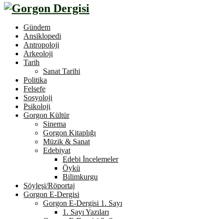
Gündem
Ansiklopedi
Antropoloji
Arkeoloji
Tarih
Sanat Tarihi
Politika
Felsefe
Sosyoloji
Psikoloji
Gorgon Kültür
Sinema
Gorgon Kitaplığı
Müzik & Sanat
Edebiyat
Edebi İncelemeler
Öykü
Bilimkurgu
Söyleşi/Röportaj
Gorgon E-Dergisi
Gorgon E-Dergisi 1. Sayı
1. Sayı Yazıları