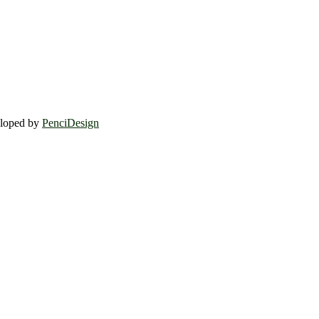
eloped by
PenciDesign