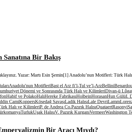
m Sanatına Bir Bakış
tıklayınız. Yazar: Martı Esin Şemin[1] Anadolu’nun Motifleri: Türk Hal
uları
Anadolu'nun Motifleri
Bast el Arz fi’l-Tul ve’l-Arz
Bellini
Benardou
umhuriyet Dönemi ve Sonrasında Türk Halı ve Kilimleri
Divan-ü Lûgat
ffon
Habif ve Polako
Halı
Hereke Fabrikası
Holbein
Horasan
Hun Gülü
I. 
ddin Cami
Koppers
Kösedağ Savaşı
Ladik Halısı
Lale Devri
Lamm
Lorenz
ürk Halı ve Kilimleri
P. de Andrea Co.
Pazırık Halısı
Quataert
Rasonyi
Sa
ürkomanya
Turluk
Uşak Halısı
V. Pazırık Kurganı
Vermeer
Washington T
Emperyalizmin Bir Aracı Mıydı?