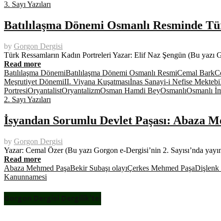
3. Sayı Yazıları
Batılılaşma Dönemi Osmanlı Resminde Tür
by
Gorgon Dergisi
Türk Ressamların Kadın Portreleri Yazar: Elif Naz Şengün (Bu yazı 
Read more
Batılılaşma Dönemi
Batılılaşma Dönemi Osmanlı Resmi
Cemal Bark
C
Meşrutiyet Dönemi
II. Viyana Kuşatması
İnas Sanayi-i Nefise Mektebi
Portresi
Oryantalist
Oryantalizm
Osman Hamdi Bey
Osmanlı
Osmanlı İm
2. Sayı Yazıları
İsyandan Sorumlu Devlet Paşası: Abaza 
by
Gorgon Dergisi
Yazar: Cemal Özer (Bu yazı Gorgon e-Dergisi’nin 2. Sayısı’nda yayı
Read more
Abaza Mehmed Paşa
Bekir Subaşı olayı
Çerkes Mehmed Paşa
Dişlenk
Kanunnamesi
Gorgon Dergisi Dergilik’te!