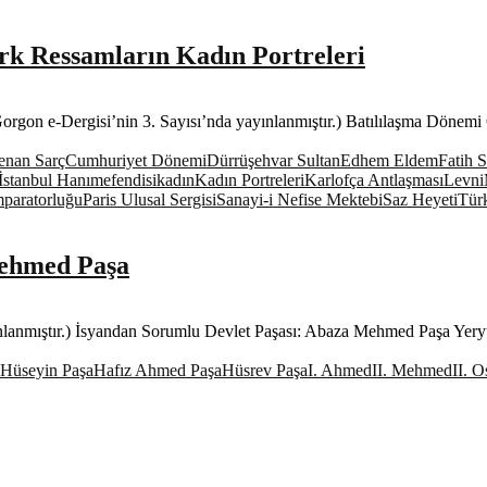
k Ressamların Kadın Portreleri
Gorgon e-Dergisi’nin 3. Sayısı’nda yayınlanmıştır.) Batılılaşma Döne
enan Sarç
Cumhuriyet Dönemi
Dürrüşehvar Sultan
Edhem Eldem
Fatih 
İstanbul Hanımefendisi
kadın
Kadın Portreleri
Karlofça Antlaşması
Levni
paratorluğu
Paris Ulusal Sergisi
Sanayi-i Nefise Mektebi
Saz Heyeti
Tür
Mehmed Paşa
nlanmıştır.) İsyandan Sorumlu Devlet Paşası: Abaza Mehmed Paşa Yeryü
 Hüseyin Paşa
Hafız Ahmed Paşa
Hüsrev Paşa
I. Ahmed
II. Mehmed
II. 