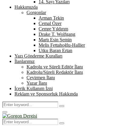
14. Sayı Yazıları
Hakkımızda
Gorgonlar
Arman Tekin
Cemal Özer
Cemre Yıldırım
Drake T. Wolfgang
Martı Esin Şemin
Melis Fettahoğlu-Hallier
Utku Baran Ertan
Yazı Gönderme Kuralları
İlanlarımız
Kadrolu ve Süreli Editör İlanı
Kadrolu/Süreli Redaktör İlanı
Çevirmen İlanı
Yazar İlanı
İçerik Kullanım İzni
Reklam ve Sponsorluk Hakkında
Search
Search
for:
Primary
Menu
Search
Search
for: