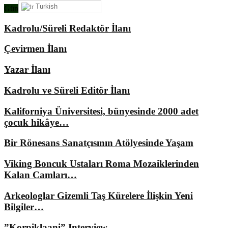
Turkish
Gündemimizde Ne Var?
Kadrolu/Süreli Redaktör İlanı
Çevirmen İlanı
Yazar İlanı
Kadrolu ve Süreli Editör İlanı
Kaliforniya Üniversitesi, bünyesinde 2000 adet
çocuk hikâye…
Bir Rönesans Sanatçısının Atölyesinde Yaşam
Viking Boncuk Ustaları Roma Mozaiklerinden
Kalan Camları…
Arkeologlar Gizemli Taş Kürelere İlişkin Yeni
Bilgiler…
”Korpiklaani” Interview