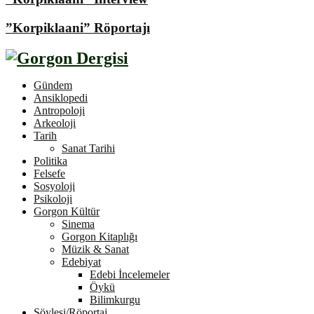
”Korpiklaani” Röportajı
Gündem
Ansiklopedi
Antropoloji
Arkeoloji
Tarih
Sanat Tarihi
Politika
Felsefe
Sosyoloji
Psikoloji
Gorgon Kültür
Sinema
Gorgon Kitaplığı
Müzik & Sanat
Edebiyat
Edebi İncelemeler
Öykü
Bilimkurgu
Söyleşi/Röportaj