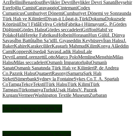
Arz
Bellini
Benardout
Beylikler Devri
Beylikler Devri Sanatı
Beyşehir
Eşrefoğlu Camisi
Caravaggio
Çintemani
Codex
Cumanicus
Cumhuriyet Dönemi
Cumhuriyet Dönemi ve Sonrasında
Türk Halı ve Kilimleri
Divan-ü Lûgat-it-Türk
Dokuma
Dokuzsele
Köprüsü
Ebu’l Fidâ
Evliya Çelebi
Fabrika-i Hümayun
G. P.
Gördes
Düğümü
Gördes Halısı
Gördes seccadeleri
Griffon
Habif ve
Polako
Halı
Hereke Fabrikası
Holbein
Horasan
Hun Gülü
I. Dünya
Savaşı
İbn Battûta
İbn Sa’id
II. Gıyaseddin Keyhüsrev
İran Halısı
J.
Baker
Kahire
Karakeçililer
Kaşgarlı Mahmud
Kilim
Konya Alâeddin
Cami
Koppers
Kösedağ Savaşı
Ladik Halısı
Lale
Devri
Lamm
Lorenzetti
Lotto
Marco Polo
Memling
Menghin
Milas
Halısı
Milas seccadeleri
Osmanlı İmparatorluğu
Osmanlı
Sanatı
Osmanlı Sanatında Türk Halı ve Kilimleri
P. de Andrea
Co.
Pazırık Halısı
Quataert
Rasonyi
Samarra
Şark Halı
Şirketi
Sümerbank
Sydney la Fontaine
Sykes Co.
T. A. Spartalı
Co
Tamga
Tekçe
Tekstil
Türk Halısı
Türk Kilimi
Türk
Tamgası
Türkomanya
Turluk
Uşak Halısı
V. Pazırık
Kurganı
Vermeer
Washington Textile Museum
Zurbaran
Gorgon Dergisi Dergilik’te!
Gorgon Dergisi Google Play’de