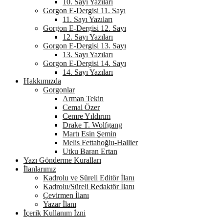
10. Sayı Yazıları
Gorgon E-Dergisi 11. Sayı
11. Sayı Yazıları
Gorgon E-Dergisi 12. Sayı
12. Sayı Yazıları
Gorgon E-Dergisi 13. Sayı
13. Sayı Yazıları
Gorgon E-Dergisi 14. Sayı
14. Sayı Yazıları
Hakkımızda
Gorgonlar
Arman Tekin
Cemal Özer
Cemre Yıldırım
Drake T. Wolfgang
Martı Esin Şemin
Melis Fettahoğlu-Hallier
Utku Baran Ertan
Yazı Gönderme Kuralları
İlanlarımız
Kadrolu ve Süreli Editör İlanı
Kadrolu/Süreli Redaktör İlanı
Çevirmen İlanı
Yazar İlanı
İçerik Kullanım İzni