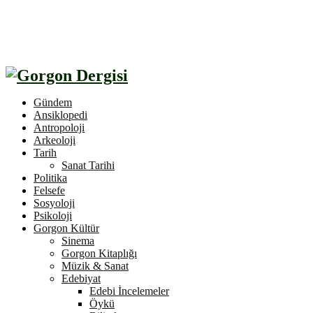
Gündem
Ansiklopedi
Antropoloji
Arkeoloji
Tarih
Sanat Tarihi
Politika
Felsefe
Sosyoloji
Psikoloji
Gorgon Kültür
Sinema
Gorgon Kitaplığı
Müzik & Sanat
Edebiyat
Edebi İncelemeler
Öykü