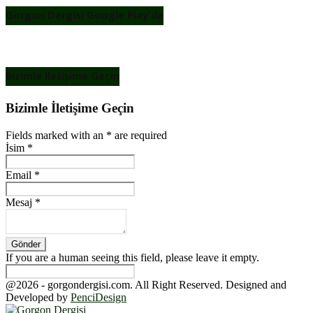
Gorgon Dergisi Google Play’de
Bizimle İletişime Geçin
Bizimle İletişime Geçin
Fields marked with an
*
are required
İsim
*
Email
*
Mesaj
*
If you are a human seeing this field, please leave it empty.
@2026 - gorgondergisi.com. All Right Reserved. Designed and
Developed by
PenciDesign