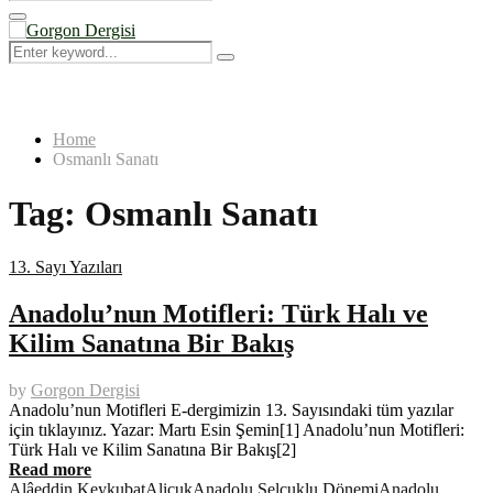
Search
for:
Primary
Menu
Search
Search
for:
Home
Osmanlı Sanatı
Tag:
Osmanlı Sanatı
13. Sayı Yazıları
Anadolu’nun Motifleri: Türk Halı ve
Kilim Sanatına Bir Bakış
by
Gorgon Dergisi
Anadolu’nun Motifleri E-dergimizin 13. Sayısındaki tüm yazılar
için tıklayınız. Yazar: Martı Esin Şemin[1] Anadolu’nun Motifleri:
Türk Halı ve Kilim Sanatına Bir Bakış[2]
Read more
Alâeddin Keykubat
Aliçuk
Anadolu Selçuklu Dönemi
Anadolu