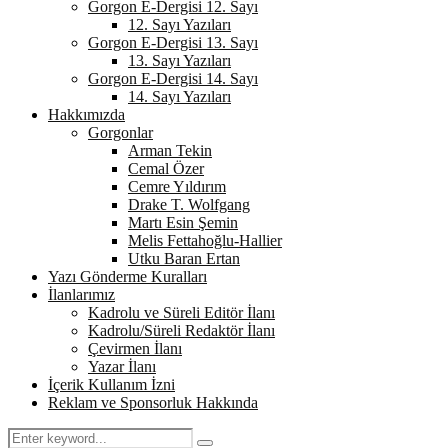
Gorgon E-Dergisi 12. Sayı
12. Sayı Yazıları
Gorgon E-Dergisi 13. Sayı
13. Sayı Yazıları
Gorgon E-Dergisi 14. Sayı
14. Sayı Yazıları
Hakkımızda
Gorgonlar
Arman Tekin
Cemal Özer
Cemre Yıldırım
Drake T. Wolfgang
Martı Esin Şemin
Melis Fettahoğlu-Hallier
Utku Baran Ertan
Yazı Gönderme Kuralları
İlanlarımız
Kadrolu ve Süreli Editör İlanı
Kadrolu/Süreli Redaktör İlanı
Çevirmen İlanı
Yazar İlanı
İçerik Kullanım İzni
Reklam ve Sponsorluk Hakkında
Search