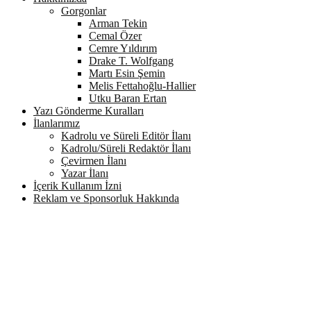
Gorgonlar
Arman Tekin
Cemal Özer
Cemre Yıldırım
Drake T. Wolfgang
Martı Esin Şemin
Melis Fettahoğlu-Hallier
Utku Baran Ertan
Yazı Gönderme Kuralları
İlanlarımız
Kadrolu ve Süreli Editör İlanı
Kadrolu/Süreli Redaktör İlanı
Çevirmen İlanı
Yazar İlanı
İçerik Kullanım İzni
Reklam ve Sponsorluk Hakkında