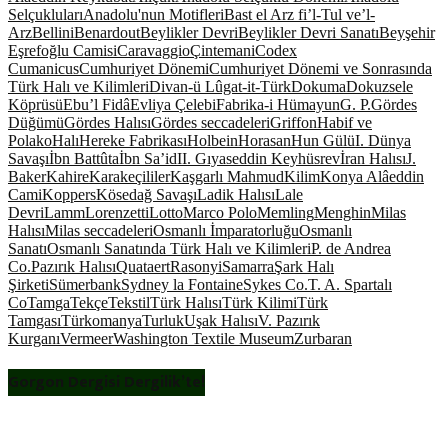
Selçukluları
Anadolu'nun Motifleri
Bast el Arz fi’l-Tul ve’l-
Arz
Bellini
Benardout
Beylikler Devri
Beylikler Devri Sanatı
Beyşehir
Eşrefoğlu Camisi
Caravaggio
Çintemani
Codex
Cumanicus
Cumhuriyet Dönemi
Cumhuriyet Dönemi ve Sonrasında
Türk Halı ve Kilimleri
Divan-ü Lûgat-it-Türk
Dokuma
Dokuzsele
Köprüsü
Ebu’l Fidâ
Evliya Çelebi
Fabrika-i Hümayun
G. P.
Gördes
Düğümü
Gördes Halısı
Gördes seccadeleri
Griffon
Habif ve
Polako
Halı
Hereke Fabrikası
Holbein
Horasan
Hun Gülü
I. Dünya
Savaşı
İbn Battûta
İbn Sa’id
II. Gıyaseddin Keyhüsrev
İran Halısı
J.
Baker
Kahire
Karakeçililer
Kaşgarlı Mahmud
Kilim
Konya Alâeddin
Cami
Koppers
Kösedağ Savaşı
Ladik Halısı
Lale
Devri
Lamm
Lorenzetti
Lotto
Marco Polo
Memling
Menghin
Milas
Halısı
Milas seccadeleri
Osmanlı İmparatorluğu
Osmanlı
Sanatı
Osmanlı Sanatında Türk Halı ve Kilimleri
P. de Andrea
Co.
Pazırık Halısı
Quataert
Rasonyi
Samarra
Şark Halı
Şirketi
Sümerbank
Sydney la Fontaine
Sykes Co.
T. A. Spartalı
Co
Tamga
Tekçe
Tekstil
Türk Halısı
Türk Kilimi
Türk
Tamgası
Türkomanya
Turluk
Uşak Halısı
V. Pazırık
Kurganı
Vermeer
Washington Textile Museum
Zurbaran
Gorgon Dergisi Dergilik’te!