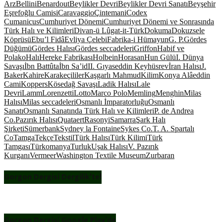
Arz
Bellini
Benardout
Beylikler Devri
Beylikler Devri Sanatı
Beyşehir
Eşrefoğlu Camisi
Caravaggio
Çintemani
Codex
Cumanicus
Cumhuriyet Dönemi
Cumhuriyet Dönemi ve Sonrasında
Türk Halı ve Kilimleri
Divan-ü Lûgat-it-Türk
Dokuma
Dokuzsele
Köprüsü
Ebu’l Fidâ
Evliya Çelebi
Fabrika-i Hümayun
G. P.
Gördes
Düğümü
Gördes Halısı
Gördes seccadeleri
Griffon
Habif ve
Polako
Halı
Hereke Fabrikası
Holbein
Horasan
Hun Gülü
I. Dünya
Savaşı
İbn Battûta
İbn Sa’id
II. Gıyaseddin Keyhüsrev
İran Halısı
J.
Baker
Kahire
Karakeçililer
Kaşgarlı Mahmud
Kilim
Konya Alâeddin
Cami
Koppers
Kösedağ Savaşı
Ladik Halısı
Lale
Devri
Lamm
Lorenzetti
Lotto
Marco Polo
Memling
Menghin
Milas
Halısı
Milas seccadeleri
Osmanlı İmparatorluğu
Osmanlı
Sanatı
Osmanlı Sanatında Türk Halı ve Kilimleri
P. de Andrea
Co.
Pazırık Halısı
Quataert
Rasonyi
Samarra
Şark Halı
Şirketi
Sümerbank
Sydney la Fontaine
Sykes Co.
T. A. Spartalı
Co
Tamga
Tekçe
Tekstil
Türk Halısı
Türk Kilimi
Türk
Tamgası
Türkomanya
Turluk
Uşak Halısı
V. Pazırık
Kurganı
Vermeer
Washington Textile Museum
Zurbaran
Gorgon Dergisi Dergilik’te!
Gorgon Dergisi Google Play’de