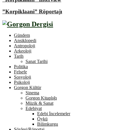
”Korpiklaani” Röportajı
Gündem
Ansiklopedi
Antropoloji
Arkeoloji
Tarih
Sanat Tarihi
Politika
Felsefe
Sosyoloji
Psikoloji
Gorgon Kültür
Sinema
Gorgon Kitaplığı
Müzik & Sanat
Edebiyat
Edebi İncelemeler
Öykü
Bilimkurgu
Söyleşi/Röportaj