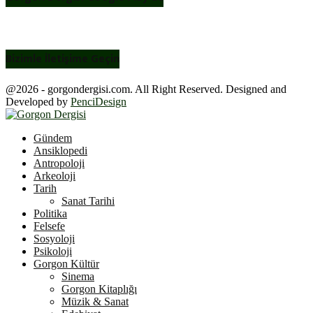
Bizimle İletişime Geçin
@2026 - gorgondergisi.com. All Right Reserved. Designed and
Developed by
PenciDesign
Facebook
Twitter
Youtube
Gündem
Ansiklopedi
Antropoloji
Arkeoloji
Tarih
Sanat Tarihi
Politika
Felsefe
Sosyoloji
Psikoloji
Gorgon Kültür
Sinema
Gorgon Kitaplığı
Müzik & Sanat