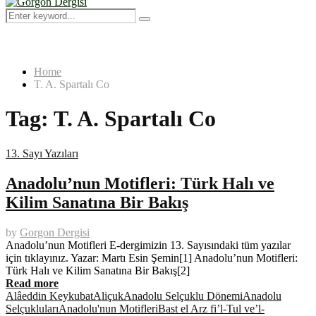
Menu
Search
Search
for:
Home
T. A. Spartalı Co
Tag:
T. A. Spartalı Co
13. Sayı Yazıları
Anadolu’nun Motifleri: Türk Halı ve
Kilim Sanatına Bir Bakış
by
Gorgon Dergisi
Anadolu’nun Motifleri E-dergimizin 13. Sayısındaki tüm yazılar
için tıklayınız. Yazar: Martı Esin Şemin[1] Anadolu’nun Motifleri:
Türk Halı ve Kilim Sanatına Bir Bakış[2]
Read more
Alâeddin Keykubat
Aliçuk
Anadolu Selçuklu Dönemi
Anadolu
Selçukluları
Anadolu'nun Motifleri
Bast el Arz fi’l-Tul ve’l-