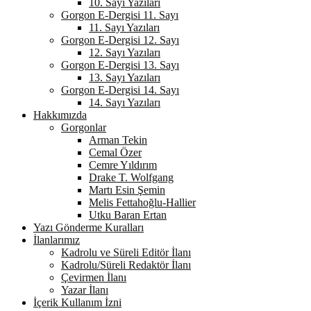
10. Sayı Yazıları
Gorgon E-Dergisi 11. Sayı
11. Sayı Yazıları
Gorgon E-Dergisi 12. Sayı
12. Sayı Yazıları
Gorgon E-Dergisi 13. Sayı
13. Sayı Yazıları
Gorgon E-Dergisi 14. Sayı
14. Sayı Yazıları
Hakkımızda
Gorgonlar
Arman Tekin
Cemal Özer
Cemre Yıldırım
Drake T. Wolfgang
Martı Esin Şemin
Melis Fettahoğlu-Hallier
Utku Baran Ertan
Yazı Gönderme Kuralları
İlanlarımız
Kadrolu ve Süreli Editör İlanı
Kadrolu/Süreli Redaktör İlanı
Çevirmen İlanı
Yazar İlanı
İçerik Kullanım İzni