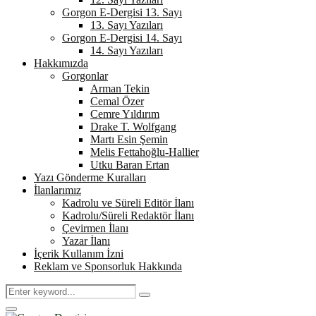
Gorgon E-Dergisi 13. Sayı
13. Sayı Yazıları
Gorgon E-Dergisi 14. Sayı
14. Sayı Yazıları
Hakkımızda
Gorgonlar
Arman Tekin
Cemal Özer
Cemre Yıldırım
Drake T. Wolfgang
Martı Esin Şemin
Melis Fettahoğlu-Hallier
Utku Baran Ertan
Yazı Gönderme Kuralları
İlanlarımız
Kadrolu ve Süreli Editör İlanı
Kadrolu/Süreli Redaktör İlanı
Çevirmen İlanı
Yazar İlanı
İçerik Kullanım İzni
Reklam ve Sponsorluk Hakkında
Search
Search
for:
Primary