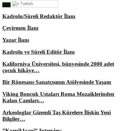
Turkish
Gündemimizde Ne Var?
Kadrolu/Süreli Redaktör İlanı
Çevirmen İlanı
Yazar İlanı
Kadrolu ve Süreli Editör İlanı
Kaliforniya Üniversitesi, bünyesinde 2000 adet
çocuk hikâye…
Bir Rönesans Sanatçısının Atölyesinde Yaşam
Viking Boncuk Ustaları Roma Mozaiklerinden
Kalan Camları…
Arkeologlar Gizemli Taş Kürelere İlişkin Yeni
Bilgiler…
”Korpiklaani” Interview