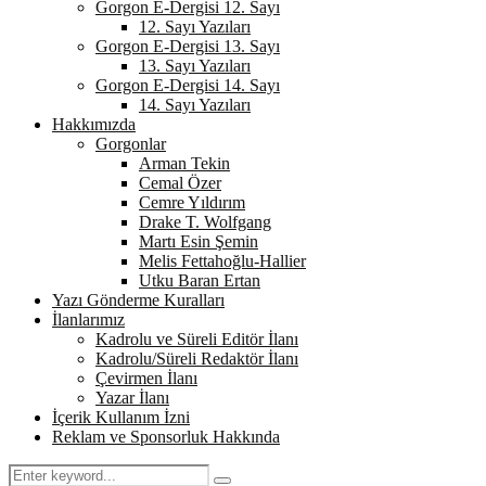
Gorgon E-Dergisi 12. Sayı
12. Sayı Yazıları
Gorgon E-Dergisi 13. Sayı
13. Sayı Yazıları
Gorgon E-Dergisi 14. Sayı
14. Sayı Yazıları
Hakkımızda
Gorgonlar
Arman Tekin
Cemal Özer
Cemre Yıldırım
Drake T. Wolfgang
Martı Esin Şemin
Melis Fettahoğlu-Hallier
Utku Baran Ertan
Yazı Gönderme Kuralları
İlanlarımız
Kadrolu ve Süreli Editör İlanı
Kadrolu/Süreli Redaktör İlanı
Çevirmen İlanı
Yazar İlanı
İçerik Kullanım İzni
Reklam ve Sponsorluk Hakkında
Search