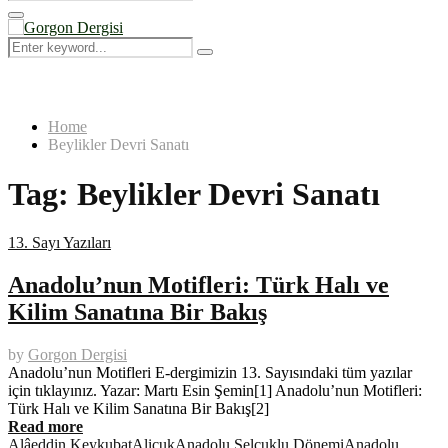
Search
for:
Primary
Menu
Search
Search
for:
Home
Beylikler Devri Sanatı
Tag:
Beylikler Devri Sanatı
13. Sayı Yazıları
Anadolu’nun Motifleri: Türk Halı ve
Kilim Sanatına Bir Bakış
by
Gorgon Dergisi
Anadolu’nun Motifleri E-dergimizin 13. Sayısındaki tüm yazılar
için tıklayınız. Yazar: Martı Esin Şemin[1] Anadolu’nun Motifleri:
Türk Halı ve Kilim Sanatına Bir Bakış[2]
Read more
Alâeddin Keykubat
Aliçuk
Anadolu Selçuklu Dönemi
Anadolu