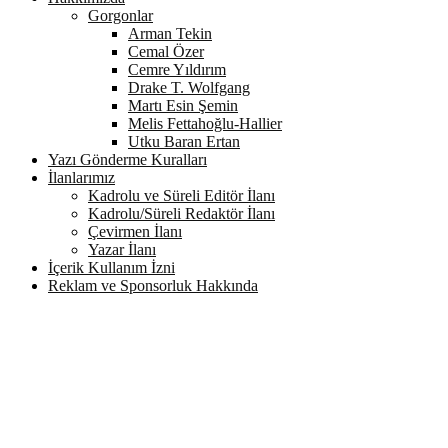
Gorgonlar
Arman Tekin
Cemal Özer
Cemre Yıldırım
Drake T. Wolfgang
Martı Esin Şemin
Melis Fettahoğlu-Hallier
Utku Baran Ertan
Yazı Gönderme Kuralları
İlanlarımız
Kadrolu ve Süreli Editör İlanı
Kadrolu/Süreli Redaktör İlanı
Çevirmen İlanı
Yazar İlanı
İçerik Kullanım İzni
Reklam ve Sponsorluk Hakkında