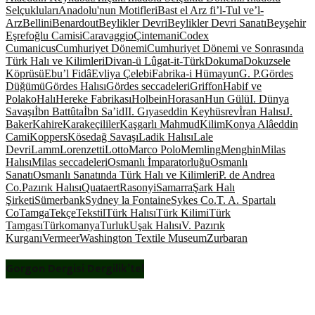
Selçukluları
Anadolu'nun Motifleri
Bast el Arz fi’l-Tul ve’l-
Arz
Bellini
Benardout
Beylikler Devri
Beylikler Devri Sanatı
Beyşehir
Eşrefoğlu Camisi
Caravaggio
Çintemani
Codex
Cumanicus
Cumhuriyet Dönemi
Cumhuriyet Dönemi ve Sonrasında
Türk Halı ve Kilimleri
Divan-ü Lûgat-it-Türk
Dokuma
Dokuzsele
Köprüsü
Ebu’l Fidâ
Evliya Çelebi
Fabrika-i Hümayun
G. P.
Gördes
Düğümü
Gördes Halısı
Gördes seccadeleri
Griffon
Habif ve
Polako
Halı
Hereke Fabrikası
Holbein
Horasan
Hun Gülü
I. Dünya
Savaşı
İbn Battûta
İbn Sa’id
II. Gıyaseddin Keyhüsrev
İran Halısı
J.
Baker
Kahire
Karakeçililer
Kaşgarlı Mahmud
Kilim
Konya Alâeddin
Cami
Koppers
Kösedağ Savaşı
Ladik Halısı
Lale
Devri
Lamm
Lorenzetti
Lotto
Marco Polo
Memling
Menghin
Milas
Halısı
Milas seccadeleri
Osmanlı İmparatorluğu
Osmanlı
Sanatı
Osmanlı Sanatında Türk Halı ve Kilimleri
P. de Andrea
Co.
Pazırık Halısı
Quataert
Rasonyi
Samarra
Şark Halı
Şirketi
Sümerbank
Sydney la Fontaine
Sykes Co.
T. A. Spartalı
Co
Tamga
Tekçe
Tekstil
Türk Halısı
Türk Kilimi
Türk
Tamgası
Türkomanya
Turluk
Uşak Halısı
V. Pazırık
Kurganı
Vermeer
Washington Textile Museum
Zurbaran
Gorgon Dergisi Dergilik’te!