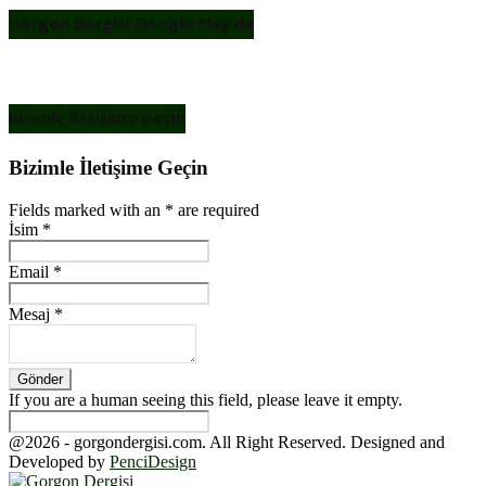
Gorgon Dergisi Google Play’de
Bizimle İletişime Geçin
Bizimle İletişime Geçin
Fields marked with an
*
are required
İsim
*
Email
*
Mesaj
*
If you are a human seeing this field, please leave it empty.
@2026 - gorgondergisi.com. All Right Reserved. Designed and
Developed by
PenciDesign