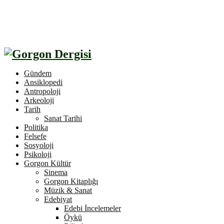
Gündem
Ansiklopedi
Antropoloji
Arkeoloji
Tarih
Sanat Tarihi
Politika
Felsefe
Sosyoloji
Psikoloji
Gorgon Kültür
Sinema
Gorgon Kitaplığı
Müzik & Sanat
Edebiyat
Edebi İncelemeler
Öykü