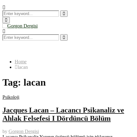
Search
for:
Search
Primary
Menu
Search
for:
Search
Home
lacan
Tag:
lacan
Psikoloji
Jacques Lacan – Lacancı Psikanaliz ve
Ahlak Felsefesi I Dördüncü Bölüm
by
Gorgon Dergisi
Lacancı Psikanaliz Yazının üçüncü bölümü için tıklayınız.