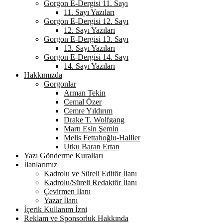
Gorgon E-Dergisi 11. Sayı
11. Sayı Yazıları
Gorgon E-Dergisi 12. Sayı
12. Sayı Yazıları
Gorgon E-Dergisi 13. Sayı
13. Sayı Yazıları
Gorgon E-Dergisi 14. Sayı
14. Sayı Yazıları
Hakkımızda
Gorgonlar
Arman Tekin
Cemal Özer
Cemre Yıldırım
Drake T. Wolfgang
Martı Esin Şemin
Melis Fettahoğlu-Hallier
Utku Baran Ertan
Yazı Gönderme Kuralları
İlanlarımız
Kadrolu ve Süreli Editör İlanı
Kadrolu/Süreli Redaktör İlanı
Çevirmen İlanı
Yazar İlanı
İçerik Kullanım İzni
Reklam ve Sponsorluk Hakkında