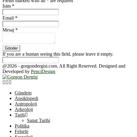
Fields marked with an
*
are required
İsim
*
Email
*
Mesaj
*
If you are a human seeing this field, please leave it empty.
@2026 - gorgondergisi.com. All Right Reserved. Designed and
Developed by
PenciDesign
Facebook
Twitter
Youtube
Gündem
Ansiklopedi
Antropoloji
Arkeoloji
Tarih
Sanat Tarihi
Politika
Felsefe
Sosyoloji