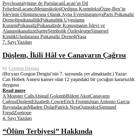
Psychoanalytique de Paris
lacan
Lacan’ın Dil
Felsefesi
Lacancı
Metapsikoloji
Oedipus Kompleksi
Özne-Ben’in
İşlevinin Oluşturucusu Olarak Ayna Evresi
paranoya
Paris Psikanaliz
Derneği
psikanalitik
Psikanalitik Uygulama
Kuramı
Psikanaliz
Psikanalizde Konuşmanın İşlevi ve
Alanı
psikanalizm
Sartre
Sembolik Özdeşleşme
Simgesel
Kimlik
Uluslararası Psikanaliz Derneği
Yasa
7. Sayı Yazıları
Düşlem, İkili Hâl ve Canavarın Çağrısı
by
Gorgon Dergisi
(Bu yazı Gorgon Dergisi’nin 7. sayısında yer almaktadır.) Yazar:
Can Höbek Annesi kanser olan 12 yaşındaki bir çocuğun kararsızlık
duygusu
Read more
A Monster Calls
Abigail Golomb
Bülent Akot
Canavarın
Çağrısı
Düşlem
Elizabeth Cowie
Erich Fromm
Juan Antonio Garcia
Bayona
lacan
Mladen Dolar
Patrick Ness
Quinodoz
Sigmund
Freud
Zoetrope
4. Sayı Yazıları
“Ölüm Terbiyesi” Hakkında