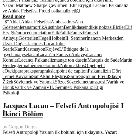
Yazar: Matthew Sharpe Çevirmen: Elif Eryiğit Lacancı Psikanaliz
ve Ahlak Felsefesi Freud psikanaliz etiği
Read more
“$”
Ahlak
Ahlak Felsefesi
Ambasadors
Ana
Gösterenler
anamorfik
Austin
ben
Benlik
dasein
dikiş noktası
Elçiler
Elif
Eryiğit
énoncé
énonciation
Etik
Fallik
Fantezi
Fantezi
Anlayışı
Gösterilen
Hegel
Holbein
II. Seminer
İnancın Merkezden
Uzak Doğası
Jacques Lacan
John
Searle
Kant
Kastrasyon
Kojève
L’Éthique de la
psychanalyse
lacan
Lacan’ın Fantezi Anlayışı
Lacancı
Konular
Lacancı Psikanaliz
mange ton dasein
Marquis de Sade
Martin
Heidegger
mathème
metonimik
Nikomakhos
Objet petit
a
Öteki
parapraks
paraprakslar
point de capiton
Psikanalizin Dört
Temel Kavramı
Saf Aklın Eleştirisi
Sartre
Sigmund Freud
Slavoj
Žižek
Söylemek ve Yapmak
Sözce
Sözceleme
transgresif
Varlık ve
Hiçlik
Varlık ve Zaman
VII. Seminer: Psikanaliz Etiği
Psikoloji
Jacques Lacan – Felsefi Antropolojisi I
İkinci Bölüm
by
Gorgon Dergisi
Felsefi Antropoloji Yazının ilk bölümü için tıklayınız. Yazar: