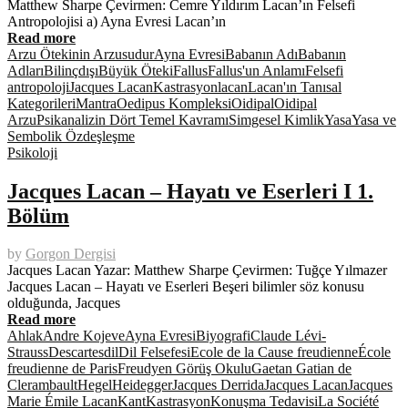
Matthew Sharpe Çevirmen: Cemre Yıldırım Lacan’ın Felsefi
Antropolojisi a) Ayna Evresi Lacan’ın
Read more
Arzu Ötekinin Arzusudur
Ayna Evresi
Babanın Adı
Babanın
Adları
Bilinçdışı
Büyük Öteki
Fallus
Fallus'un Anlamı
Felsefi
antropoloji
Jacques Lacan
Kastrasyon
lacan
Lacan'ın Tanısal
Kategorileri
Mantra
Oedipus Kompleksi
Oidipal
Oidipal
Arzu
Psikanalizin Dört Temel Kavramı
Simgesel Kimlik
Yasa
Yasa ve
Sembolik Özdeşleşme
Psikoloji
Jacques Lacan – Hayatı ve Eserleri I 1.
Bölüm
by
Gorgon Dergisi
Jacques Lacan Yazar: Matthew Sharpe Çevirmen: Tuğçe Yılmazer
Jacques Lacan – Hayatı ve Eserleri Beşeri bilimler söz konusu
olduğunda, Jacques
Read more
Ahlak
Andre Kojeve
Ayna Evresi
Biyografi
Claude Lévi-
Strauss
Descartes
dil
Dil Felsefesi
Ecole de la Cause freudienne
École
freudienne de Paris
Freudyen Görüş Okulu
Gaetan Gatian de
Clerambault
Hegel
Heidegger
Jacques Derrida
Jacques Lacan
Jacques
Marie Émile Lacan
Kant
Kastrasyon
Konuşma Tedavisi
La Société