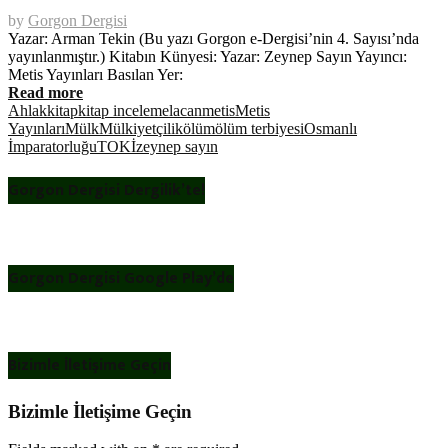
by
Gorgon Dergisi
Yazar: Arman Tekin (Bu yazı Gorgon e-Dergisi’nin 4. Sayısı’nda
yayınlanmıştır.) Kitabın Künyesi: Yazar: Zeynep Sayın Yayıncı:
Metis Yayınları Basılan Yer:
Read more
Ahlak
kitap
kitap inceleme
lacan
metis
Metis
Yayınları
Mülk
Mülkiyetçilik
ölüm
ölüm terbiyesi
Osmanlı
İmparatorluğu
TOKİ
zeynep sayın
Gorgon Dergisi Dergilik’te!
Gorgon Dergisi Google Play’de
Bizimle İletişime Geçin
Bizimle İletişime Geçin