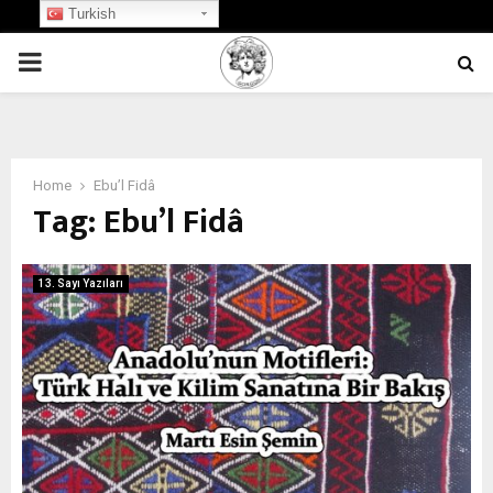
Turkish
PRIMARY
MENU
Home
Ebu’l Fidâ
Tag:
Ebu’l Fidâ
13. Sayı Yazıları