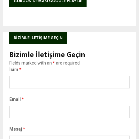
GORGON DERGISI GOOGLE PLAY’DE
BIZIMLE İLETIŞIME GEÇIN
Bizimle İletişime Geçin
Fields marked with an
*
are required
İsim
*
Email
*
Mesaj
*