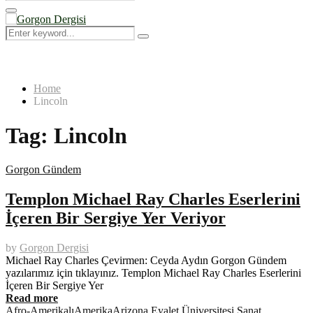
Search
for:
Primary
Menu
Search
Search
for:
Home
Lincoln
Tag:
Lincoln
Gorgon Gündem
Templon Michael Ray Charles Eserlerini
İçeren Bir Sergiye Yer Veriyor
by
Gorgon Dergisi
Michael Ray Charles Çevirmen: Ceyda Aydın Gorgon Gündem
yazılarımız için tıklayınız. Templon Michael Ray Charles Eserlerini
İçeren Bir Sergiye Yer
Read more
Afro-Amerikalı
Amerika
Arizona Eyalet Üniversitesi Sanat