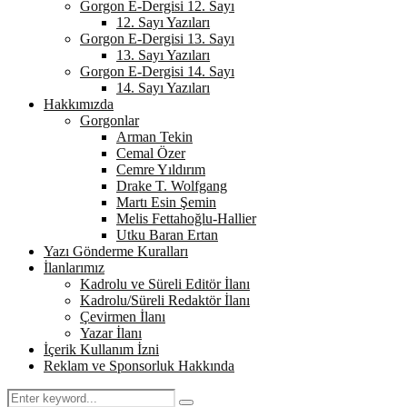
Gorgon E-Dergisi 12. Sayı
12. Sayı Yazıları
Gorgon E-Dergisi 13. Sayı
13. Sayı Yazıları
Gorgon E-Dergisi 14. Sayı
14. Sayı Yazıları
Hakkımızda
Gorgonlar
Arman Tekin
Cemal Özer
Cemre Yıldırım
Drake T. Wolfgang
Martı Esin Şemin
Melis Fettahoğlu-Hallier
Utku Baran Ertan
Yazı Gönderme Kuralları
İlanlarımız
Kadrolu ve Süreli Editör İlanı
Kadrolu/Süreli Redaktör İlanı
Çevirmen İlanı
Yazar İlanı
İçerik Kullanım İzni
Reklam ve Sponsorluk Hakkında
Search