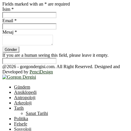
Fields marked with an
*
are required
İsim
*
Email
*
Mesaj
*
If you are a human seeing this field, please leave it empty.
@2026 - gorgondergisi.com. All Right Reserved. Designed and
Developed by
PenciDesign
Facebook
Twitter
Youtube
Gündem
Ansiklopedi
Antropoloji
Arkeoloji
Tarih
Sanat Tarihi
Politika
Felsefe
Sosyoloji