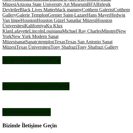
Müzesi
Arizona State University Art Museum
BFA
Birleşik
Devletler
Black Lives Matter
black mammy
Cotthem Galerisi
Cotthem
Gallery
Galerie Templon
Grenier Saint-Lazare
Hans Mayer
Hedwig
Van Impe
Houston
Houston Güzel Sanatlar Müzesi
Houston
Üniversitesi
Kaliforniya
Ku Klux
Klan
Lafayette
Lincoln
Louisiana
Michael Ray Charles
Minstrel
New
York
New York Modern Sanat
Müzesi
sanat
Sanatçı
templon
Texas
Texas San Antonio Sanat
Müzesi
Texas Üniversitesi
Tony Shafrazi
Tony Shafrazi Gallery
Gorgon Dergisi Dergilik’te!
Gorgon Dergisi Google Play’de
Bizimle İletişime Geçin
Bizimle İletişime Geçin