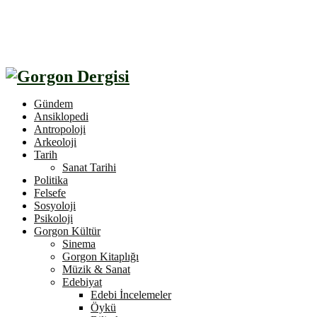
Gündem
Ansiklopedi
Antropoloji
Arkeoloji
Tarih
Sanat Tarihi
Politika
Felsefe
Sosyoloji
Psikoloji
Gorgon Kültür
Sinema
Gorgon Kitaplığı
Müzik & Sanat
Edebiyat
Edebi İncelemeler
Öykü