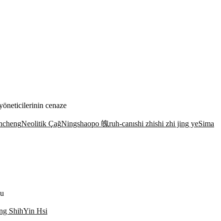
öneticilerinin cenaze
ncheng
Neolitik Çağ
Ningshao
po 魄
ruh-canı
shi zhi
shi zhi jing ye
Sima
su
ng Shih
Yin Hsi