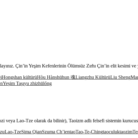
nız. Çin’in Yeşim Kefenlerinin Ölümsüz Zırhı Çin’in elit kesimi ve y
i
Hongshan kültürü
Hòu Hànshū
hun 魂
Liangzhu Kültürü
Liu Sheng
Ma
en
Yeşim Taşı
yu zhi
zhūlóng
 veya Lao-Tze olarak da bilinir), Taoizm adlı felsefi sistemin kurucu
tzu
Lao-Tze
Sima Qian
Szuma Ch’ien
tao
Tao-Te-Ching
taoculuk
taozim
Te