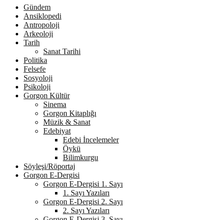
Gündem
Ansiklopedi
Antropoloji
Arkeoloji
Tarih
Sanat Tarihi
Politika
Felsefe
Sosyoloji
Psikoloji
Gorgon Kültür
Sinema
Gorgon Kitaplığı
Müzik & Sanat
Edebiyat
Edebi İncelemeler
Öykü
Bilimkurgu
Söyleşi/Röportaj
Gorgon E-Dergisi
Gorgon E-Dergisi 1. Sayı
1. Sayı Yazıları
Gorgon E-Dergisi 2. Sayı
2. Sayı Yazıları
Gorgon E-Dergisi 3. Sayı