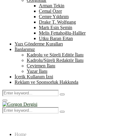
Gorgonlar
Arman Tekin
Cemal Özer
Cemre Yıldırım
Drake T. Wolfgang
Martı Esin Şemin
Melis Fettahoğlu-Hallier
Utku Baran Ertan
Yazı Gönderme Kuralları
İlanlarımız
Kadrolu ve Süreli Editör İlanı
Kadrolu/Süreli Redaktör İlanı
Çevirmen İlanı
Yazar İlanı
İçerik Kullanım İzni
Reklam ve Sponsorluk Hakkında
Search
Search
for:
Primary
Menu
Search
Search
for:
Home