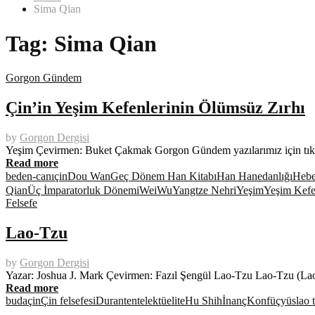
Sima Qian
Tag:
Sima Qian
Gorgon Gündem
Çin’in Yeşim Kefenlerinin Ölümsüz Zırhı
by
Gorgon Dergisi
Yeşim Çevirmen: Buket Çakmak Gorgon Gündem yazılarımız için tıklayı
Read more
beden-canı
çin
Dou Wan
Geç Dönem Han Kitabı
Han Hanedanlığı
Hebe
Qian
Üç İmparatorluk Dönemi
Wei
Wu
Yangtze Nehri
Yeşim
Yeşim Kef
Felsefe
Lao-Tzu
by
Gorgon Dergisi
Yazar: Joshua J. Mark Çevirmen: Fazıl Şengül Lao-Tzu Lao-Tzu (Laozi
Read more
buda
çin
Çin felsefesi
Durant
entelektüelite
Hu Shih
İnanç
Konfüçyüs
lao 