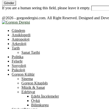
If you are a human seeing this field, please leave it empty.
@2026 - gorgondergisi.com. All Right Reserved. Designed and Dev
Facebook
Twitter
Youtube
Gündem
Ansiklopedi
Antropoloji
Arkeoloji
Tarih
Sanat Tarihi
Politika
Felsefe
Sosyoloji
Psikoloji
Gorgon Kültür
Sinema
Gorgon Kitaplığı
Müzik & Sanat
Edebiyat
Edebi İncelemeler
Öykü
Bilimkurgu