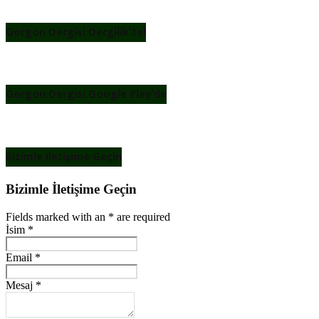
Gorgon Dergisi Dergilik’te!
Gorgon Dergisi Google Play’de
Bizimle İletişime Geçin
Bizimle İletişime Geçin
Fields marked with an
*
are required
İsim
*
Email
*
Mesaj
*