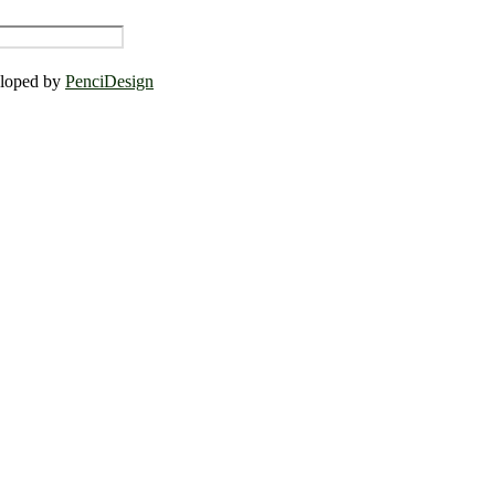
eloped by
PenciDesign