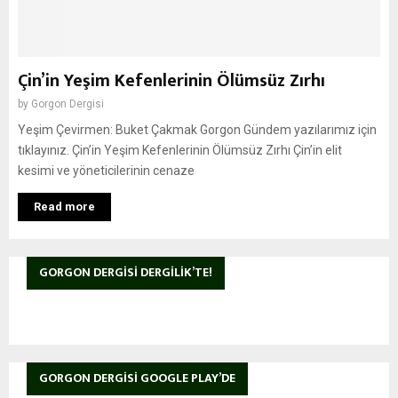
Çin’in Yeşim Kefenlerinin Ölümsüz Zırhı
by
Gorgon Dergisi
Yeşim Çevirmen: Buket Çakmak Gorgon Gündem yazılarımız için
tıklayınız. Çin’in Yeşim Kefenlerinin Ölümsüz Zırhı Çin’in elit
kesimi ve yöneticilerinin cenaze
Read more
GORGON DERGISI DERGILIK’TE!
GORGON DERGISI GOOGLE PLAY’DE