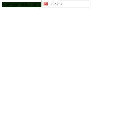
Turkish
Gündemimizde Ne Var?