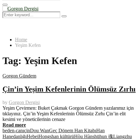
Search
for:
Primary
Menu
Search
Search
for:
Home
Yeşim Kefen
Tag:
Yeşim Kefen
Gorgon Gündem
Çin’in Yeşim Kefenlerinin Ölümsüz Zırhı
by
Gorgon Dergisi
Yeşim Çevirmen: Buket Çakmak Gorgon Gündem yazılarımız için
tıklayınız. Çin’in Yeşim Kefenlerinin Ölümsüz Zırhı Çin’in elit
kesimi ve yöneticilerinin cenaze
Read more
beden-canı
çin
Dou Wan
Geç Dönem Han Kitabı
Han
Hanedanlığı
Hebei
Hongshan kültürü
Hòu Hànshū
hun 魂
Liangzhu