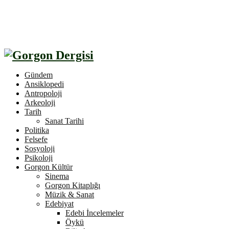
Gündem
Ansiklopedi
Antropoloji
Arkeoloji
Tarih
Sanat Tarihi
Politika
Felsefe
Sosyoloji
Psikoloji
Gorgon Kültür
Sinema
Gorgon Kitaplığı
Müzik & Sanat
Edebiyat
Edebi İncelemeler
Öykü