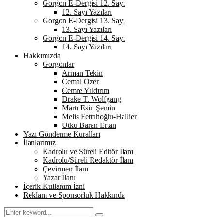
Gorgon E-Dergisi 12. Sayı
12. Sayı Yazıları
Gorgon E-Dergisi 13. Sayı
13. Sayı Yazıları
Gorgon E-Dergisi 14. Sayı
14. Sayı Yazıları
Hakkımızda
Gorgonlar
Arman Tekin
Cemal Özer
Cemre Yıldırım
Drake T. Wolfgang
Martı Esin Şemin
Melis Fettahoğlu-Hallier
Utku Baran Ertan
Yazı Gönderme Kuralları
İlanlarımız
Kadrolu ve Süreli Editör İlanı
Kadrolu/Süreli Redaktör İlanı
Çevirmen İlanı
Yazar İlanı
İçerik Kullanım İzni
Reklam ve Sponsorluk Hakkında
Search