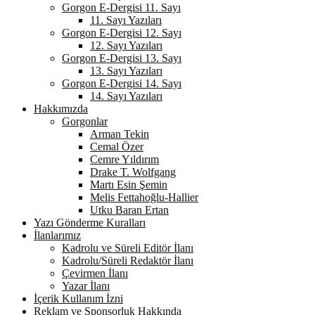
Gorgon E-Dergisi 11. Sayı
11. Sayı Yazıları
Gorgon E-Dergisi 12. Sayı
12. Sayı Yazıları
Gorgon E-Dergisi 13. Sayı
13. Sayı Yazıları
Gorgon E-Dergisi 14. Sayı
14. Sayı Yazıları
Hakkımızda
Gorgonlar
Arman Tekin
Cemal Özer
Cemre Yıldırım
Drake T. Wolfgang
Martı Esin Şemin
Melis Fettahoğlu-Hallier
Utku Baran Ertan
Yazı Gönderme Kuralları
İlanlarımız
Kadrolu ve Süreli Editör İlanı
Kadrolu/Süreli Redaktör İlanı
Çevirmen İlanı
Yazar İlanı
İçerik Kullanım İzni
Reklam ve Sponsorluk Hakkında