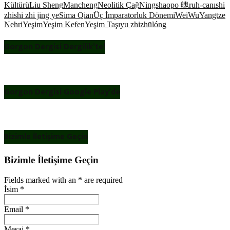
Kültürü
Liu Sheng
Mancheng
Neolitik Çağ
Ningshao
po 魄
ruh-canı
shi
zhi
shi zhi jing ye
Sima Qian
Üç İmparatorluk Dönemi
Wei
Wu
Yangtze
Nehri
Yeşim
Yeşim Kefen
Yeşim Taşı
yu zhi
zhūlóng
Gorgon Dergisi Dergilik’te!
Gorgon Dergisi Google Play’de
Bizimle İletişime Geçin
Bizimle İletişime Geçin
Fields marked with an
*
are required
İsim
*
Email
*
Mesaj
*