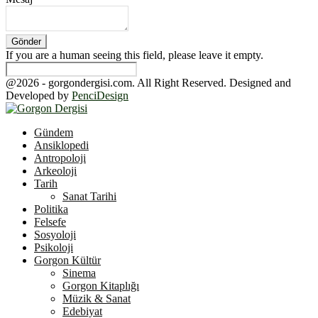
If you are a human seeing this field, please leave it empty.
@2026 - gorgondergisi.com. All Right Reserved. Designed and
Developed by
PenciDesign
Facebook
Twitter
Youtube
Gündem
Ansiklopedi
Antropoloji
Arkeoloji
Tarih
Sanat Tarihi
Politika
Felsefe
Sosyoloji
Psikoloji
Gorgon Kültür
Sinema
Gorgon Kitaplığı
Müzik & Sanat
Edebiyat