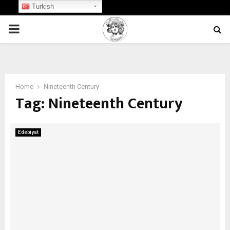
Turkish
PRIMARY
MENU
Home
Nineteenth Century
Tag:
Nineteenth Century
Edebiyat