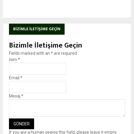
BIZIMLE İLETIŞIME GEÇIN
Bizimle İletişime Geçin
Fields marked with an
*
are required
İsim
*
Email
*
Mesaj
*
If you are a human seeing this field, please leave it empty.