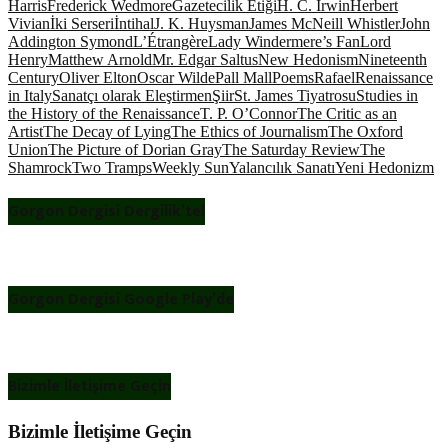
Harris
Frederick Wedmore
Gazetecilik Etiği
H. C. Irwin
Herbert
Vivian
İki Serseri
İntihal
J. K. Huysman
James McNeill Whistler
John
Addington Symond
L’Étrangère
Lady Windermere’s Fan
Lord
Henry
Matthew Arnold
Mr. Edgar Saltus
New Hedonism
Nineteenth
Century
Oliver Elton
Oscar Wilde
Pall Mall
Poems
Rafael
Renaissance
in Italy
Sanatçı olarak Eleştirmen
Şiir
St. James Tiyatrosu
Studies in
the History of the Renaissance
T. P. O’Connor
The Critic as an
Artist
The Decay of Lying
The Ethics of Journalism
The Oxford
Union
The Picture of Dorian Gray
The Saturday Review
The
Shamrock
Two Tramps
Weekly Sun
Yalancılık Sanatı
Yeni Hedonizm
Gorgon Dergisi Dergilik’te!
Gorgon Dergisi Google Play’de
Bizimle İletişime Geçin
Bizimle İletişime Geçin