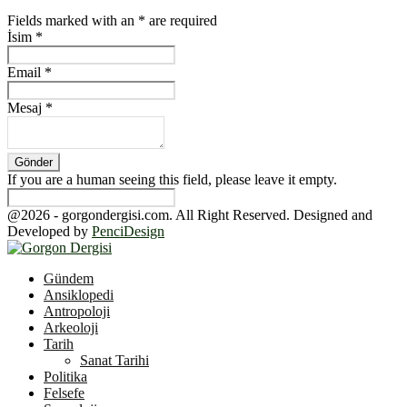
Fields marked with an
*
are required
İsim
*
Email
*
Mesaj
*
If you are a human seeing this field, please leave it empty.
@2026 - gorgondergisi.com. All Right Reserved. Designed and
Developed by
PenciDesign
Facebook
Twitter
Youtube
Gündem
Ansiklopedi
Antropoloji
Arkeoloji
Tarih
Sanat Tarihi
Politika
Felsefe