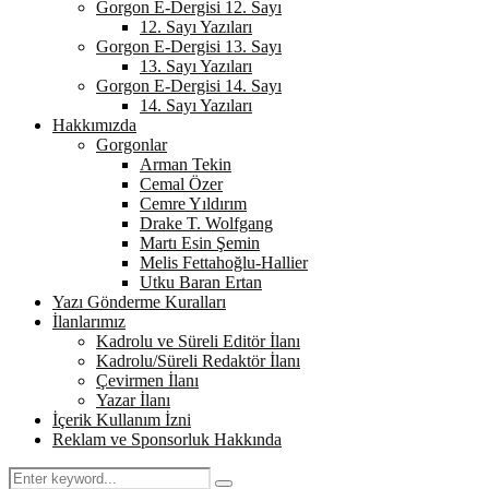
Gorgon E-Dergisi 12. Sayı
12. Sayı Yazıları
Gorgon E-Dergisi 13. Sayı
13. Sayı Yazıları
Gorgon E-Dergisi 14. Sayı
14. Sayı Yazıları
Hakkımızda
Gorgonlar
Arman Tekin
Cemal Özer
Cemre Yıldırım
Drake T. Wolfgang
Martı Esin Şemin
Melis Fettahoğlu-Hallier
Utku Baran Ertan
Yazı Gönderme Kuralları
İlanlarımız
Kadrolu ve Süreli Editör İlanı
Kadrolu/Süreli Redaktör İlanı
Çevirmen İlanı
Yazar İlanı
İçerik Kullanım İzni
Reklam ve Sponsorluk Hakkında
Search