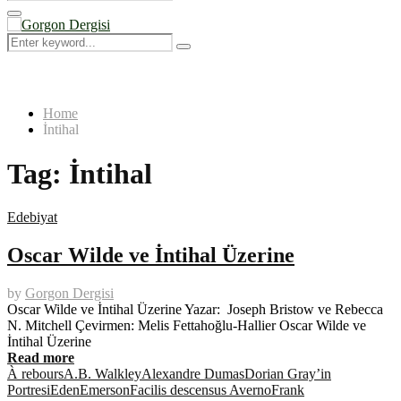
Search
for:
Primary
Menu
Search
Search
for:
Home
İntihal
Tag:
İntihal
Edebiyat
Oscar Wilde ve İntihal Üzerine
by
Gorgon Dergisi
Oscar Wilde ve İntihal Üzerine Yazar: Joseph Bristow ve Rebecca
N. Mitchell Çevirmen: Melis Fettahoğlu-Hallier Oscar Wilde ve
İntihal Üzerine
Read more
À rebours
A.B. Walkley
Alexandre Dumas
Dorian Gray’in
Portresi
Eden
Emerson
Facilis descensus Averno
Frank