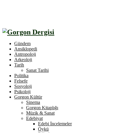
Gündem
Ansiklopedi
Antropoloji
Arkeoloji
Tarih
Sanat Tarihi
Politika
Felsefe
Sosyoloji
Psikoloji
Gorgon Kültür
Sinema
Gorgon Kitaplığı
Müzik & Sanat
Edebiyat
Edebi İncelemeler
Öykü