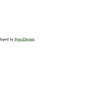
eloped by
PenciDesign