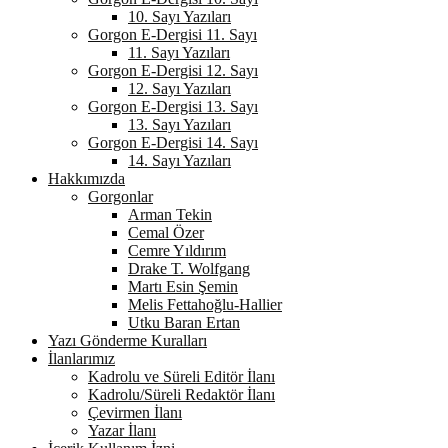
10. Sayı Yazıları
Gorgon E-Dergisi 11. Sayı
11. Sayı Yazıları
Gorgon E-Dergisi 12. Sayı
12. Sayı Yazıları
Gorgon E-Dergisi 13. Sayı
13. Sayı Yazıları
Gorgon E-Dergisi 14. Sayı
14. Sayı Yazıları
Hakkımızda
Gorgonlar
Arman Tekin
Cemal Özer
Cemre Yıldırım
Drake T. Wolfgang
Martı Esin Şemin
Melis Fettahoğlu-Hallier
Utku Baran Ertan
Yazı Gönderme Kuralları
İlanlarımız
Kadrolu ve Süreli Editör İlanı
Kadrolu/Süreli Redaktör İlanı
Çevirmen İlanı
Yazar İlanı