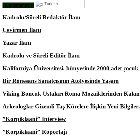
Turkish
Gündemimizde Ne Var?
Kadrolu/Süreli Redaktör İlanı
Çevirmen İlanı
Yazar İlanı
Kadrolu ve Süreli Editör İlanı
Kaliforniya Üniversitesi, bünyesinde 2000 adet çocu
Bir Rönesans Sanatçısının Atölyesinde Yaşam
Viking Boncuk Ustaları Roma Mozaiklerinden Kala
Arkeologlar Gizemli Taş Kürelere İlişkin Yeni Bilgile
”Korpiklaani” Interview
”Korpiklaani” Röportajı