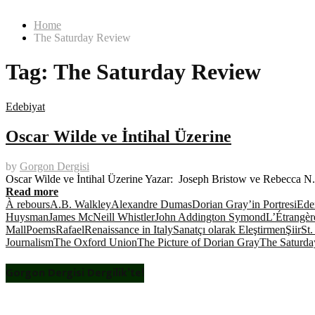
Home
The Saturday Review
Tag:
The Saturday Review
Edebiyat
Oscar Wilde ve İntihal Üzerine
by
Gorgon Dergisi
Oscar Wilde ve İntihal Üzerine Yazar: Joseph Bristow ve Rebecca N. 
Read more
À rebours
A.B. Walkley
Alexandre Dumas
Dorian Gray’in Portresi
Ede
Huysman
James McNeill Whistler
John Addington Symond
L’Étrangèr
Mall
Poems
Rafael
Renaissance in Italy
Sanatçı olarak Eleştirmen
Şiir
St.
Journalism
The Oxford Union
The Picture of Dorian Gray
The Saturd
Gorgon Dergisi Dergilik’te!