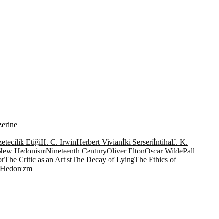
zerine
etecilik Etiği
H. C. Irwin
Herbert Vivian
İki Serseri
İntihal
J. K.
New Hedonism
Nineteenth Century
Oliver Elton
Oscar Wilde
Pall
or
The Critic as an Artist
The Decay of Lying
The Ethics of
 Hedonizm