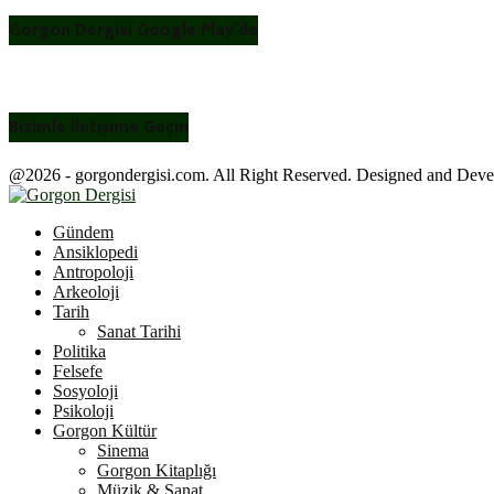
Gorgon Dergisi Google Play’de
Bizimle İletişime Geçin
@2026 - gorgondergisi.com. All Right Reserved. Designed and Dev
Facebook
Twitter
Youtube
Gündem
Ansiklopedi
Antropoloji
Arkeoloji
Tarih
Sanat Tarihi
Politika
Felsefe
Sosyoloji
Psikoloji
Gorgon Kültür
Sinema
Gorgon Kitaplığı
Müzik & Sanat