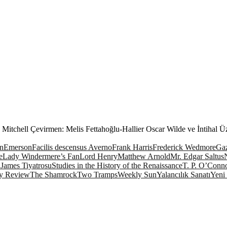
Mitchell Çevirmen: Melis Fettahoğlu-Hallier Oscar Wilde ve İntihal Ü
n
Emerson
Facilis descensus Averno
Frank Harris
Frederick Wedmore
Gaz
e
Lady Windermere’s Fan
Lord Henry
Matthew Arnold
Mr. Edgar Saltus
 James Tiyatrosu
Studies in the History of the Renaissance
T. P. O’Conn
ay Review
The Shamrock
Two Tramps
Weekly Sun
Yalancılık Sanatı
Yeni