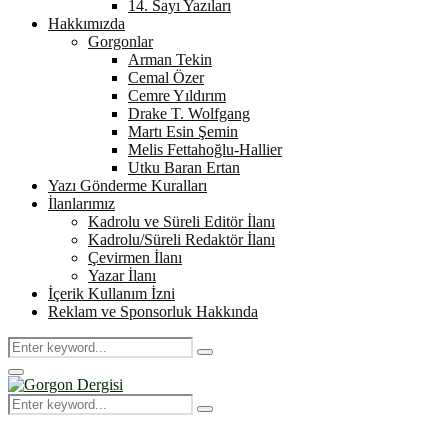
14. Sayı Yazıları
Hakkımızda
Gorgonlar
Arman Tekin
Cemal Özer
Cemre Yıldırım
Drake T. Wolfgang
Martı Esin Şemin
Melis Fettahoğlu-Hallier
Utku Baran Ertan
Yazı Gönderme Kuralları
İlanlarımız
Kadrolu ve Süreli Editör İlanı
Kadrolu/Süreli Redaktör İlanı
Çevirmen İlanı
Yazar İlanı
İçerik Kullanım İzni
Reklam ve Sponsorluk Hakkında
Search
Search
for:
Primary
Menu
Search
Search
for: