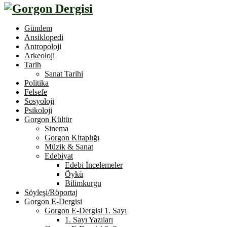
Gündem
Ansiklopedi
Antropoloji
Arkeoloji
Tarih
Sanat Tarihi
Politika
Felsefe
Sosyoloji
Psikoloji
Gorgon Kültür
Sinema
Gorgon Kitaplığı
Müzik & Sanat
Edebiyat
Edebi İncelemeler
Öykü
Bilimkurgu
Söyleşi/Röportaj
Gorgon E-Dergisi
Gorgon E-Dergisi 1. Sayı
1. Sayı Yazıları