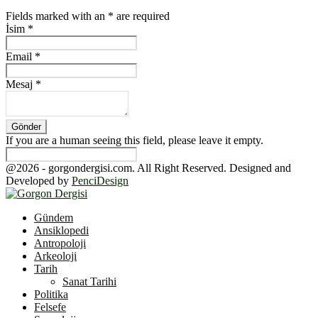
Fields marked with an
*
are required
İsim
*
Email
*
Mesaj
*
If you are a human seeing this field, please leave it empty.
@2026 - gorgondergisi.com. All Right Reserved. Designed and
Developed by
PenciDesign
Facebook
Twitter
Youtube
Gündem
Ansiklopedi
Antropoloji
Arkeoloji
Tarih
Sanat Tarihi
Politika
Felsefe