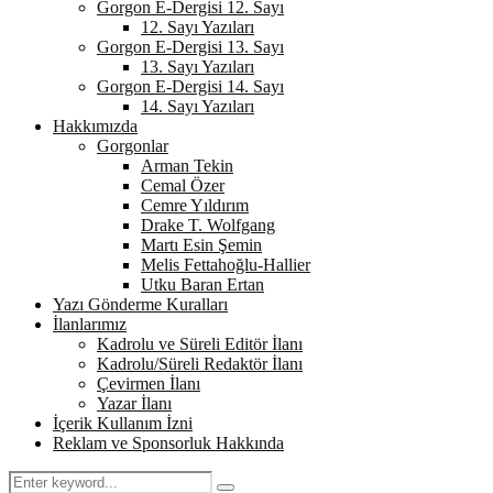
Gorgon E-Dergisi 12. Sayı
12. Sayı Yazıları
Gorgon E-Dergisi 13. Sayı
13. Sayı Yazıları
Gorgon E-Dergisi 14. Sayı
14. Sayı Yazıları
Hakkımızda
Gorgonlar
Arman Tekin
Cemal Özer
Cemre Yıldırım
Drake T. Wolfgang
Martı Esin Şemin
Melis Fettahoğlu-Hallier
Utku Baran Ertan
Yazı Gönderme Kuralları
İlanlarımız
Kadrolu ve Süreli Editör İlanı
Kadrolu/Süreli Redaktör İlanı
Çevirmen İlanı
Yazar İlanı
İçerik Kullanım İzni
Reklam ve Sponsorluk Hakkında
Search