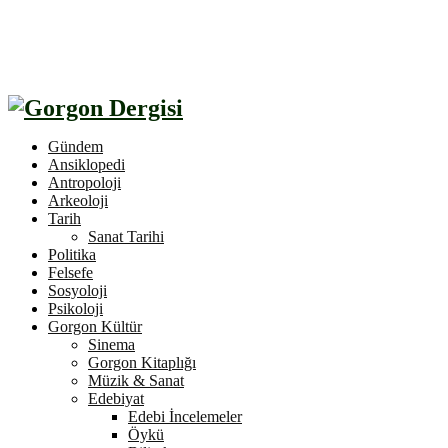
Gündem
Ansiklopedi
Antropoloji
Arkeoloji
Tarih
Sanat Tarihi
Politika
Felsefe
Sosyoloji
Psikoloji
Gorgon Kültür
Sinema
Gorgon Kitaplığı
Müzik & Sanat
Edebiyat
Edebi İncelemeler
Öykü