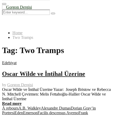
Search
for:
Primary
Menu
Search
Search
for:
Home
Two Tramps
Tag:
Two Tramps
Edebiyat
Oscar Wilde ve İntihal Üzerine
by
Gorgon Dergisi
Oscar Wilde ve İntihal Üzerine Yazar: Joseph Bristow ve Rebecca
N. Mitchell Çevirmen: Melis Fettahoğlu-Hallier Oscar Wilde ve
İntihal Üzerine
Read more
À rebours
A.B. Walkley
Alexandre Dumas
Dorian Gray’in
Portresi
Eden
Emerson
Facilis descensus Averno
Frank