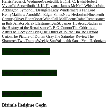
Harris
Frederick Wedmore
Gazetecilik Etiği
H. C. Irwin
Herbert
Vivian
İki Serseri
İntihal
J. K. Huysman
James McNeill Whistler
John
Addington Symond
L’Étrangère
Lady Windermere’s Fan
Lord
Henry
Matthew Arnold
Mr. Edgar Saltus
New Hedonism
Nineteenth
Century
Oliver Elton
Oscar Wilde
Pall Mall
Poems
Rafael
Renaissance
in Italy
Sanatçı olarak Eleştirmen
Şiir
St. James Tiyatrosu
Studies in
the History of the Renaissance
T. P. O’Connor
The Critic as an
Artist
The Decay of Lying
The Ethics of Journalism
The Oxford
Union
The Picture of Dorian Gray
The Saturday Review
The
Shamrock
Two Tramps
Weekly Sun
Yalancılık Sanatı
Yeni Hedonizm
Gorgon Dergisi Dergilik’te!
Gorgon Dergisi Google Play’de
Bizimle İletişime Geçin
Bizimle İletişime Geçin