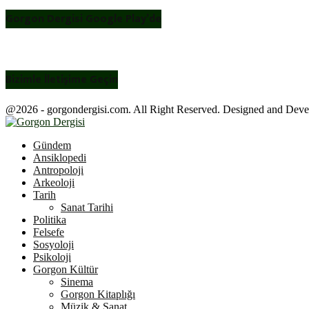
Gorgon Dergisi Google Play’de
Bizimle İletişime Geçin
@2026 - gorgondergisi.com. All Right Reserved. Designed and Dev
Facebook
Twitter
Youtube
Gündem
Ansiklopedi
Antropoloji
Arkeoloji
Tarih
Sanat Tarihi
Politika
Felsefe
Sosyoloji
Psikoloji
Gorgon Kültür
Sinema
Gorgon Kitaplığı
Müzik & Sanat