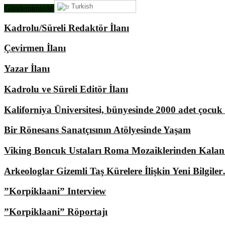
Turkish
Gündemimizde Ne Var?
Kadrolu/Süreli Redaktör İlanı
Çevirmen İlanı
Yazar İlanı
Kadrolu ve Süreli Editör İlanı
Kaliforniya Üniversitesi, bünyesinde 2000 adet çocu
Bir Rönesans Sanatçısının Atölyesinde Yaşam
Viking Boncuk Ustaları Roma Mozaiklerinden Kala
Arkeologlar Gizemli Taş Kürelere İlişkin Yeni Bilgile
”Korpiklaani” Interview
”Korpiklaani” Röportajı