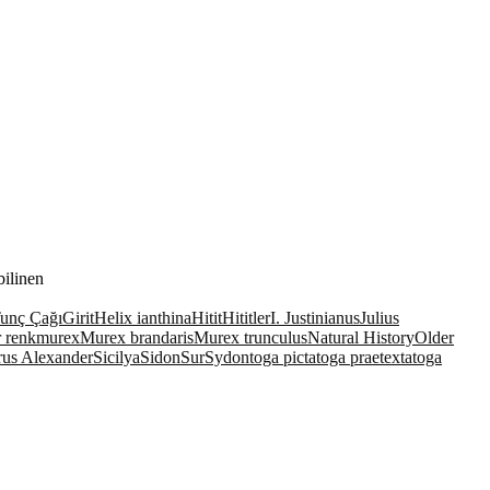
ilinen
unç Çağı
Girit
Helix ianthina
Hitit
Hititler
I. Justinianus
Julius
 renk
murex
Murex brandaris
Murex trunculus
Natural History
Older
rus Alexander
Sicilya
Sidon
Sur
Sydon
toga picta
toga praetexta
toga