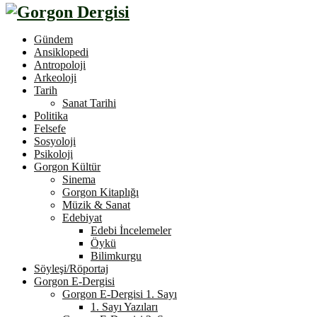
Gündem
Ansiklopedi
Antropoloji
Arkeoloji
Tarih
Sanat Tarihi
Politika
Felsefe
Sosyoloji
Psikoloji
Gorgon Kültür
Sinema
Gorgon Kitaplığı
Müzik & Sanat
Edebiyat
Edebi İncelemeler
Öykü
Bilimkurgu
Söyleşi/Röportaj
Gorgon E-Dergisi
Gorgon E-Dergisi 1. Sayı
1. Sayı Yazıları