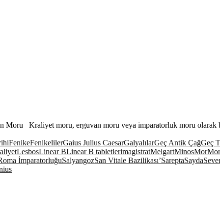
an Moru Kraliyet moru, erguvan moru veya imparatorluk moru olarak b
ihi
Fenike
Fenikeliler
Gaius Julius Caesar
Galyalılar
Geç Antik Çağ
Geç T
aliyet
Lesbos
Linear B
Linear B tabletleri
magistrat
Melgart
Minos
Mor
Mor
Roma İmparatorluğu
Salyangoz
San Vitale Bazilikası’
Sarepta
Sayda
Seve
nius