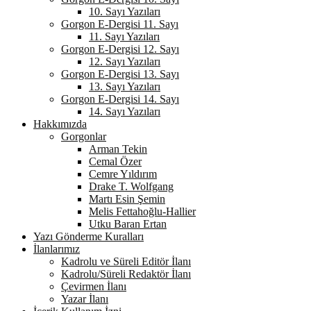
10. Sayı Yazıları
Gorgon E-Dergisi 11. Sayı
11. Sayı Yazıları
Gorgon E-Dergisi 12. Sayı
12. Sayı Yazıları
Gorgon E-Dergisi 13. Sayı
13. Sayı Yazıları
Gorgon E-Dergisi 14. Sayı
14. Sayı Yazıları
Hakkımızda
Gorgonlar
Arman Tekin
Cemal Özer
Cemre Yıldırım
Drake T. Wolfgang
Martı Esin Şemin
Melis Fettahoğlu-Hallier
Utku Baran Ertan
Yazı Gönderme Kuralları
İlanlarımız
Kadrolu ve Süreli Editör İlanı
Kadrolu/Süreli Redaktör İlanı
Çevirmen İlanı
Yazar İlanı