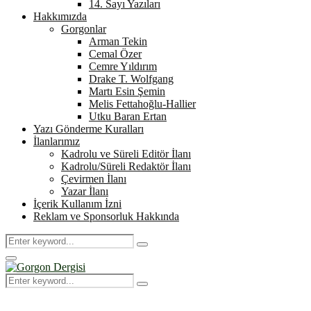
14. Sayı Yazıları
Hakkımızda
Gorgonlar
Arman Tekin
Cemal Özer
Cemre Yıldırım
Drake T. Wolfgang
Martı Esin Şemin
Melis Fettahoğlu-Hallier
Utku Baran Ertan
Yazı Gönderme Kuralları
İlanlarımız
Kadrolu ve Süreli Editör İlanı
Kadrolu/Süreli Redaktör İlanı
Çevirmen İlanı
Yazar İlanı
İçerik Kullanım İzni
Reklam ve Sponsorluk Hakkında
Search
Search
for:
Primary
Menu
Search
Search
for: