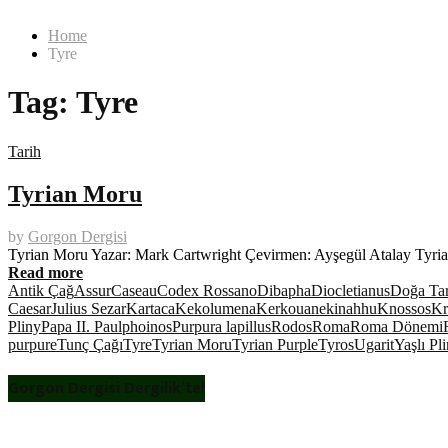
Home
Tyre
Tag:
Tyre
Tarih
Tyrian Moru
by
Gorgon Dergisi
Tyrian Moru Yazar: Mark Cartwright Çevirmen: Ayşegül Atalay Tyri
Read more
Antik Çağ
Assur
Caseau
Codex Rossano
Dibapha
Diocletianus
Doğa Tar
Caesar
Julius Sezar
Kartaca
Kekolumena
Kerkouane
kinahhu
Knossos
Kr
Pliny
Papa II. Paul
phoinos
Purpura lapillus
Rodos
Roma
Roma Dönemi
purpure
Tunç Çağı
Tyre
Tyrian Moru
Tyrian Purple
Tyros
Ugarit
Yaşlı Pli
Gorgon Dergisi Dergilik’te!