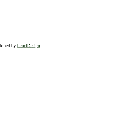
eloped by
PenciDesign