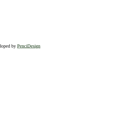
eloped by
PenciDesign