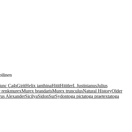
ilinen
unç Çağı
Girit
Helix ianthina
Hitit
Hititler
I. Justinianus
Julius
 renk
murex
Murex brandaris
Murex trunculus
Natural History
Older
rus Alexander
Sicilya
Sidon
Sur
Sydon
toga picta
toga praetexta
toga