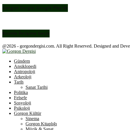
Gorgon Dergisi Google Play’de
Bizimle İletişime Geçin
@2026 - gorgondergisi.com. All Right Reserved. Designed and Dev
Facebook
Twitter
Youtube
Gündem
Ansiklopedi
Antropoloji
Arkeoloji
Tarih
Sanat Tarihi
Politika
Felsefe
Sosyoloji
Psikoloji
Gorgon Kültür
Sinema
Gorgon Kitaplığı
Müzik & Sanat