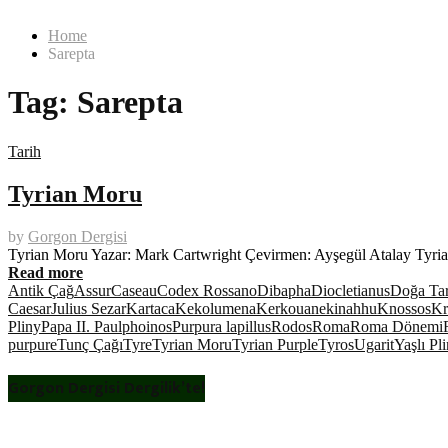
Home
Sarepta
Tag:
Sarepta
Tarih
Tyrian Moru
by
Gorgon Dergisi
Tyrian Moru Yazar: Mark Cartwright Çevirmen: Ayşegül Atalay Tyri
Read more
Antik Çağ
Assur
Caseau
Codex Rossano
Dibapha
Diocletianus
Doğa Tar
Caesar
Julius Sezar
Kartaca
Kekolumena
Kerkouane
kinahhu
Knossos
Kr
Pliny
Papa II. Paul
phoinos
Purpura lapillus
Rodos
Roma
Roma Dönemi
purpure
Tunç Çağı
Tyre
Tyrian Moru
Tyrian Purple
Tyros
Ugarit
Yaşlı Pli
Gorgon Dergisi Dergilik’te!