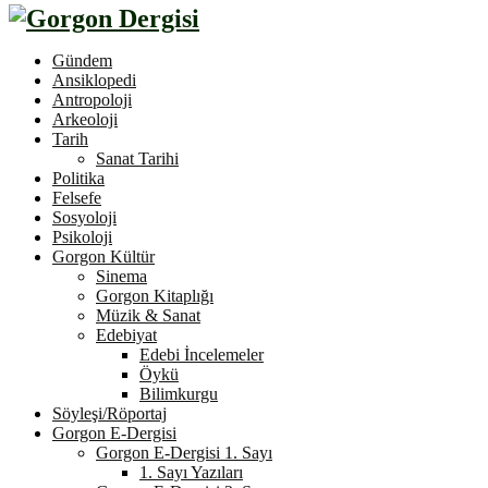
Gündem
Ansiklopedi
Antropoloji
Arkeoloji
Tarih
Sanat Tarihi
Politika
Felsefe
Sosyoloji
Psikoloji
Gorgon Kültür
Sinema
Gorgon Kitaplığı
Müzik & Sanat
Edebiyat
Edebi İncelemeler
Öykü
Bilimkurgu
Söyleşi/Röportaj
Gorgon E-Dergisi
Gorgon E-Dergisi 1. Sayı
1. Sayı Yazıları