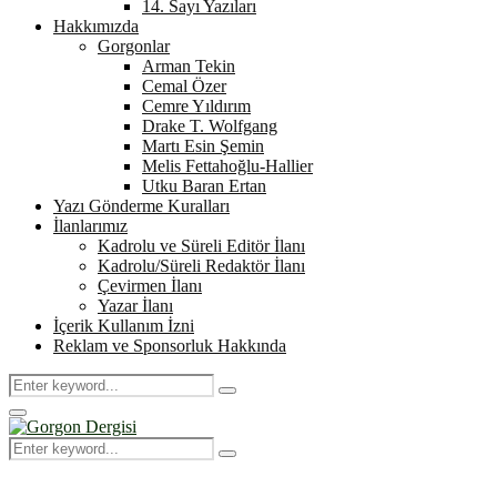
14. Sayı Yazıları
Hakkımızda
Gorgonlar
Arman Tekin
Cemal Özer
Cemre Yıldırım
Drake T. Wolfgang
Martı Esin Şemin
Melis Fettahoğlu-Hallier
Utku Baran Ertan
Yazı Gönderme Kuralları
İlanlarımız
Kadrolu ve Süreli Editör İlanı
Kadrolu/Süreli Redaktör İlanı
Çevirmen İlanı
Yazar İlanı
İçerik Kullanım İzni
Reklam ve Sponsorluk Hakkında
Search
Search
for:
Primary
Menu
Search
Search
for: