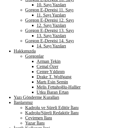
10. Sayı Yazıları
Gorgon E-Dergisi 11. Sayı
11. Sayı Yazıları
Gorgon E-Dergisi 12. Sayı
12. Sayı Yazıları
Gorgon E-Dergisi 13. Sayı
13. Sayı Yazıları
Gorgon E-Dergisi 14. Sayı
14. Sayı Yazıları
Hakkımızda
Gorgonlar
Arman Tekin
Cemal Özer
Cemre Yıldırım
Drake T. Wolfgang
Martı Esin Şemin
Melis Fettahoğlu-Hallier
Utku Baran Ertan
Yazı Gönderme Kuralları
İlanlarımız
Kadrolu ve Süreli Editör İlanı
Kadrolu/Süreli Redaktör İlanı
Çevirmen İlanı
Yazar İlanı