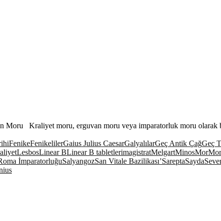
an Moru Kraliyet moru, erguvan moru veya imparatorluk moru olarak b
ihi
Fenike
Fenikeliler
Gaius Julius Caesar
Galyalılar
Geç Antik Çağ
Geç T
aliyet
Lesbos
Linear B
Linear B tabletleri
magistrat
Melgart
Minos
Mor
Mor
Roma İmparatorluğu
Salyangoz
San Vitale Bazilikası’
Sarepta
Sayda
Seve
nius