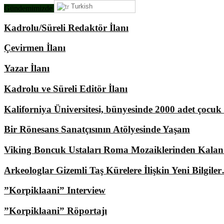
Turkish
Gündemimizde Ne Var?
Kadrolu/Süreli Redaktör İlanı
Çevirmen İlanı
Yazar İlanı
Kadrolu ve Süreli Editör İlanı
Kaliforniya Üniversitesi, bünyesinde 2000 adet çocu
Bir Rönesans Sanatçısının Atölyesinde Yaşam
Viking Boncuk Ustaları Roma Mozaiklerinden Kala
Arkeologlar Gizemli Taş Kürelere İlişkin Yeni Bilgile
”Korpiklaani” Interview
”Korpiklaani” Röportajı