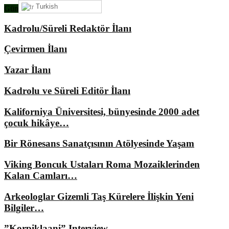
Turkish
Gündemimizde Ne Var?
Kadrolu/Süreli Redaktör İlanı
Çevirmen İlanı
Yazar İlanı
Kadrolu ve Süreli Editör İlanı
Kaliforniya Üniversitesi, bünyesinde 2000 adet
çocuk hikâye…
Bir Rönesans Sanatçısının Atölyesinde Yaşam
Viking Boncuk Ustaları Roma Mozaiklerinden
Kalan Camları…
Arkeologlar Gizemli Taş Kürelere İlişkin Yeni
Bilgiler…
”Korpiklaani” Interview