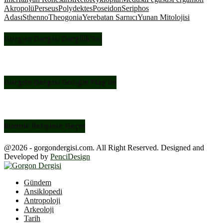
Akropolü
Perseus
Polydektes
Poseidon
Seriphos
Adası
Sthenno
Theogonia
Yerebatan Sarnıcı
Yunan Mitolojisi
Gorgon Dergisi Dergilik’te!
Gorgon Dergisi Google Play’de
Bizimle İletişime Geçin
@2026 - gorgondergisi.com. All Right Reserved. Designed and
Developed by
PenciDesign
Facebook
Twitter
Youtube
Gündem
Ansiklopedi
Antropoloji
Arkeoloji
Tarih