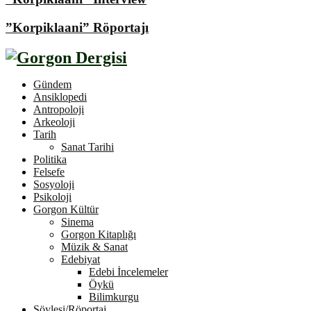
”Korpiklaani” Röportajı
Gündem
Ansiklopedi
Antropoloji
Arkeoloji
Tarih
Sanat Tarihi
Politika
Felsefe
Sosyoloji
Psikoloji
Gorgon Kültür
Sinema
Gorgon Kitaplığı
Müzik & Sanat
Edebiyat
Edebi İncelemeler
Öykü
Bilimkurgu
Söyleşi/Röportaj