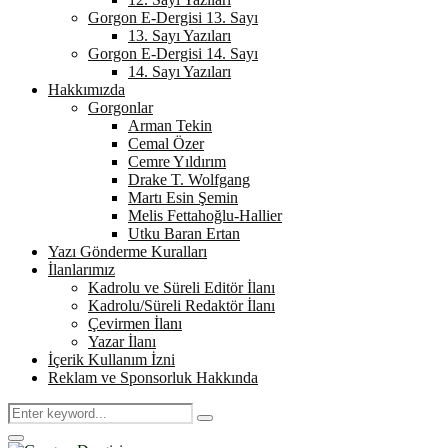
Gorgon E-Dergisi 13. Sayı
13. Sayı Yazıları
Gorgon E-Dergisi 14. Sayı
14. Sayı Yazıları
Hakkımızda
Gorgonlar
Arman Tekin
Cemal Özer
Cemre Yıldırım
Drake T. Wolfgang
Martı Esin Şemin
Melis Fettahoğlu-Hallier
Utku Baran Ertan
Yazı Gönderme Kuralları
İlanlarımız
Kadrolu ve Süreli Editör İlanı
Kadrolu/Süreli Redaktör İlanı
Çevirmen İlanı
Yazar İlanı
İçerik Kullanım İzni
Reklam ve Sponsorluk Hakkında
Search
Search
for:
Primary