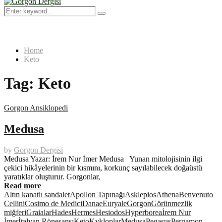
Menu
Search
Search
for:
Home
Keto
Tag:
Keto
Gorgon Ansiklopedi
Medusa
by
Gorgon Dergisi
Medusa Yazar: İrem Nur İmer Medusa Yunan mitolojisinin ilgi
çekici hikâyelerinin bir kısmını, korkunç sayılabilecek doğaüstü
yaratıklar oluşturur. Gorgonlar,
Read more
Altın kanatlı sandalet
Apollon Tapınağı
Asklepios
Athena
Benvenuto
Cellini
Cosimo de Medici
Danae
Euryale
Gorgon
Görünmezlik
miğferi
Graialar
Hades
Hermes
Hesiodos
Hyperborea
İrem Nur
İmer
İtalyan Rönesansı
Keto
Kykloplar
Medusa
Pegasus
Pergamon