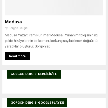
Medusa
by
Gorgon Dergisi
Medusa Yazar: İrem Nur İmer Medusa Yunan mitolojisinin ilgi
çekici hikâyelerinin bir kısmını, korkunç sayılabilecek doğaüstü
yaratıklar oluşturur. Gorgonlar,
Read more
GORGON DERGISI DERGILIK’TE!
GORGON DERGISI GOOGLE PLAY’DE