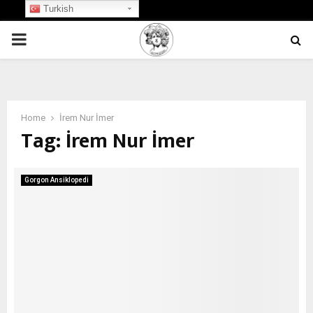
Turkish
PRIMARY
MENU
Home
İrem Nur İmer
Tag:
İrem Nur İmer
Gorgon Ansiklopedi