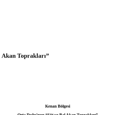
l Akan Toprakları”
Kenan Bölgesi
Orta Doğu’nun “Süt ve Bal Akan Toprakları”