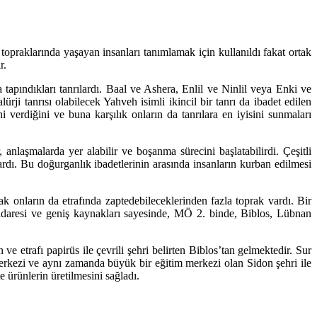
n topraklarında yaşayan insanları tanımlamak için kullanıldı fakat ortak
r.
a tapındıkları tanrılardı. Baal ve Ashera, Enlil ve Ninlil veya Enki ve
rji tanrısı olabilecek Yahveh isimli ikincil bir tanrı da ibadet edilen
ni verdiğini ve buna karşılık onların da tanrılara en iyisini sunmaları
 anlaşmalarda yer alabilir ve boşanma sürecini başlatabilirdi. Çeşitli
rdı. Bu doğurganlık ibadetlerinin arasında insanların kurban edilmesi
k onların da etrafında zaptedebileceklerinden fazla toprak vardı. Bir
t idaresi ve geniş kaynakları sayesinde, MÖ 2. binde, Biblos, Lübnan
e etrafı papirüs ile çevrili şehri belirten Biblos’tan gelmektedir. Sur
erkezi ve aynı zamanda büyük bir eğitim merkezi olan Sidon şehri ile
e ürünlerin üretilmesini sağladı.