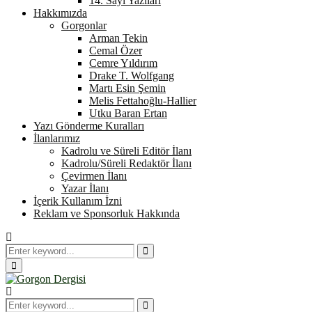
14. Sayı Yazıları
Hakkımızda
Gorgonlar
Arman Tekin
Cemal Özer
Cemre Yıldırım
Drake T. Wolfgang
Martı Esin Şemin
Melis Fettahoğlu-Hallier
Utku Baran Ertan
Yazı Gönderme Kuralları
İlanlarımız
Kadrolu ve Süreli Editör İlanı
Kadrolu/Süreli Redaktör İlanı
Çevirmen İlanı
Yazar İlanı
İçerik Kullanım İzni
Reklam ve Sponsorluk Hakkında
Search
for:
Search
Primary
Menu
Search