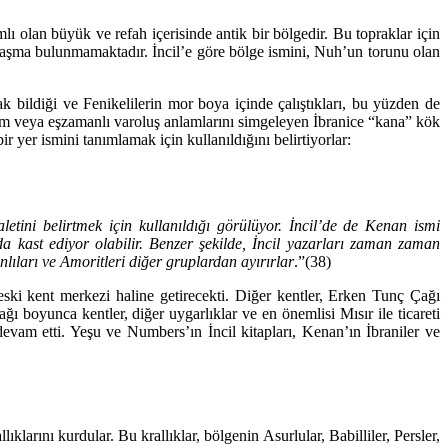
olan büyük ve refah içerisinde antik bir bölgedir. Bu topraklar için
zlaşma bulunmamaktadır. İncil’e göre bölge ismini, Nuh’un torunu olan
k bildiği ve Fenikelilerin mor boya içinde çalıştıkları, bu yüzden de
ışım veya eşzamanlı varoluş anlamlarını simgeleyen İbranice “kana” kök
r yer ismini tanımlamak için kullanıldığını belirtiyorlar:
tini belirtmek için kullanıldığı görülüyor. İncil’de de Kenan ismi
ı da kast ediyor olabilir. Benzer şekilde, İncil yazarları zaman zaman
anlıları ve Amoritleri diğer gruplardan ayırırlar
.”(38)
ski kent merkezi haline getirecekti. Diğer kentler, Erken Tunç Çağı
ağı boyunca kentler, diğer uygarlıklar ve en önemlisi Mısır ile ticareti
m etti. Yeşu ve Numbers’ın İncil kitapları, Kenan’ın İbraniler ve
arını kurdular. Bu krallıklar, bölgenin Asurlular, Babilliler, Persler,