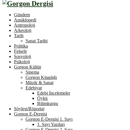
Gündem
Ansiklopedi
Antropoloji
Arkeoloji
Tarih
Sanat Tarihi
Politika
Felsefe
Sosyoloji
Psikoloji
Gorgon Kültür
Sinema
Gorgon Kitaplığı
Müzik & Sanat
Edebiyat
Edebi İncelemeler
Öykü
Bilimkurgu
Söyleşi/Röportaj
Gorgon E-Dergisi
Gorgon E-Dergisi 1. Sayı
1. Sayı Yazıları
Gorgon E-Dergisi 2. Sayı