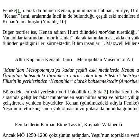
Fenike
[1]
olarak da bilinen Kenan, günümüzün Lübnan, Suriye, Ürdün v
“Kenan” ismi, aralarında İncil’in de bulunduğu çeşitli eski metinler
Kenan’dan almıştır (Yaratılış 10).
Diğer teoriler ise, Kenan adının Hurri dilindeki
mor
’dan türetildiği
Yunanlılar tarafından “mor insanlar” olarak tanımlanması, akla en yat
fiilinden geldiğini ileri sürmektedir. Bilim insanları J. Maxwell Miller
Altın Kaplama Kenanlı Tanrı – Metropolitan Museum of Art
“
Mısır’dan Mezopotamya’ya kadar çeşitli eski metinlerde Kenan adı
Ürdün’ün batısındaki İbranilerin mirası olan tüm Filistin’i belirtiyo
Filistin’in yerlilerinden ‘Kenanlılar’ olarak bahsetmektedir (Amoritler 
Bölgedeki en eski yerleşim yeri Paleolitik Çağ’da
[2]
Eriha kenti civ
sırasında geliştiler fakat muhtemelen aşırı nüfus artışı ve birkaç yıll
geliştirerek yeniden büyüdüler. Kenan (günümüzdeki adıyla Fenike
Yeşu’nun fethi karşısında yok olmasını vurgulasa da bu iddia günümüz
Fenikelilerin Kurban Etme Tasviri, Kaynak: Wikipedia
Ancak MÖ 1250-1200 çöküşünün ardından, Yeşu’nun toprakları verdiği söy