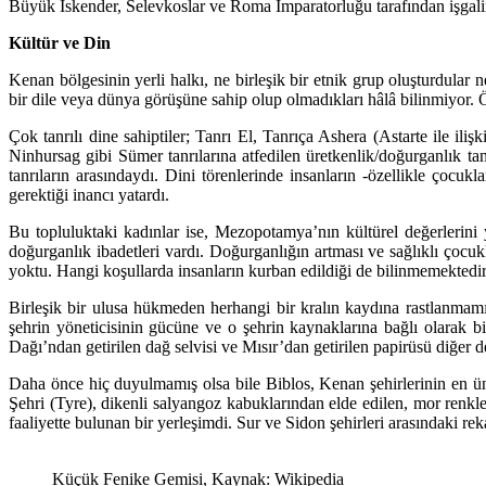
Büyük İskender, Selevkoslar ve Roma İmparatorluğu tarafından işgal
Kültür ve Din
Kenan bölgesinin yerli halkı, ne birleşik bir etnik grup oluşturdular n
bir dile veya dünya görüşüne sahip olup olmadıkları hâlâ bilinmiyor. Ö
Çok tanrılı dine sahiptiler; Tanrı El, Tanrıça Ashera (Astarte ile ilişki
Ninhursag gibi Sümer tanrılarına atfedilen üretkenlik/doğurganlık tanr
tanrıların arasındaydı. Dini törenlerinde insanların -özellikle çocukl
gerektiği inancı yatardı.
Bu topluluktaki kadınlar ise, Mezopotamya’nın kültürel değerlerini ya
doğurganlık ibadetleri vardı. Doğurganlığın artması ve sağlıklı çocu
yoktu. Hangi koşullarda insanların kurban edildiği de bilinmemektedir
Birleşik bir ulusa hükmeden herhangi bir kralın kaydına rastlanmamış
şehrin yöneticisinin gücüne ve o şehrin kaynaklarına bağlı olarak b
Dağı’ndan getirilen dağ selvisi ve Mısır’dan getirilen papirüsü diğer d
Daha önce hiç duyulmamış olsa bile Biblos, Kenan şehirlerinin en ünlüs
Şehri (Tyre), dikenli salyangoz kabuklarından elde edilen, mor renk
faaliyette bulunan bir yerleşimdi. Sur ve Sidon şehirleri arasındaki rek
Küçük Fenike Gemisi, Kaynak: Wikipedia