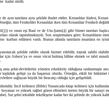
ine kadar sürdü.
e de aynı tanrılara aynı şekilde ibadet ettiler. Kenanlılar ifadesi, Kena
rneğin; tüm Fenikeliler Kenanlılar iken tüm Kenanlılar Fenikeli değildi
li
[3]
) ve onun eşi Baal ve de Utu-Şams
[4]
gibi Sümer tanrıları başlıc
ıları olarak tapınılmaktaydı. Son araştırmalara göre; Kenanlıların metalü
arın- kurban edilmesi vardı. Bunun altında tanrıların insanlara en iyisi
nsıtacak şekilde rahibe olarak hizmet edebilir, toprak sahibi olabilir,
klar için Ashera’ya ve onun vücut bulmuş hâline ekmek ve tahıl sunarla
.
 ama şehir-devletlerini yöneten erkeklerin olduğuna rastlanmıştır anca
ir topluluk gelişir ya da başarısız olurdu. Örneğin, etkili bir hüküme
evletlere sağlayan büyük bir ihracatçı olduğu için gelişebildi.
üdür. İncil kelimesi (Bible) Yunancada kitap kelimesi için kullanılan v
le boyanan ve yüksek rağbet gören elbiseleri üreten büyük bir sanayi m
abet, Sur şehri tekstilde tekelleşene kadar her iki şehirde de yüksek kalit