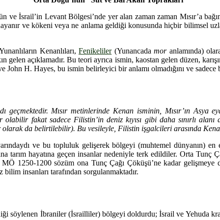
e İsrail’in Levant Bölgesi’nde yer alan zaman zaman Mısır’a bağımlı 
e dayanır ve kökeni veya ne anlama geldiği konusunda hiçbir bilimsel u
, Yunanlıların Kenanlıları,
Fenikeliler
(Yunancada
mor
anlamında) olara
kın gelen açıklamadır. Bu teori ayrıca ismin, kaostan gelen düzen, kar
 ve John H. Hayes, bu ismin belirleyici bir anlamı olmadığını ve sadece bi
 geçmektedir. Mısır metinlerinde Kenan isminin, Mısır’ın Asya eyale
r olabilir fakat sadece Filistin’in deniz kıyısı gibi daha sınırlı alan
olarak da belirtilebilir). Bu vesileyle, Filistin işgalcileri arasında Ken
arındaydı ve bu topluluk gelişerek bölgeyi (muhtemel dünyanın) en e
ığına tarım hayatına geçen insanlar nedeniyle terk edildiler. Orta Tunç Ç
) MÖ 1250-1200 sözüm ona Tunç Çağı Çöküşü’ne kadar gelişmeye deva
 bilim insanları tarafından sorgulanmaktadır.
lenen İbraniler (İsrailliler) bölgeyi doldurdu; İsrail ve Yehuda krallıkl