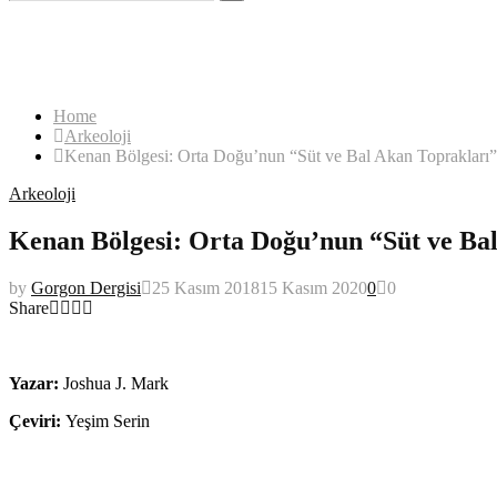
for:
Search
Home
Arkeoloji
Kenan Bölgesi: Orta Doğu’nun “Süt ve Bal Akan Toprakları”
Arkeoloji
Kenan Bölgesi: Orta Doğu’nun “Süt ve Ba
by
Gorgon Dergisi
25 Kasım 2018
15 Kasım 2020
0
0
Share
Kenan Bölgesi
Yazar:
Joshua J. Mark
Çeviri:
Yeşim Serin