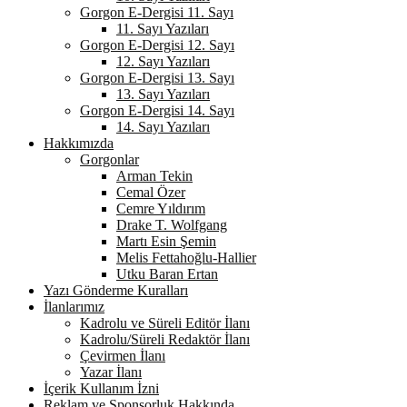
Gorgon E-Dergisi 11. Sayı
11. Sayı Yazıları
Gorgon E-Dergisi 12. Sayı
12. Sayı Yazıları
Gorgon E-Dergisi 13. Sayı
13. Sayı Yazıları
Gorgon E-Dergisi 14. Sayı
14. Sayı Yazıları
Hakkımızda
Gorgonlar
Arman Tekin
Cemal Özer
Cemre Yıldırım
Drake T. Wolfgang
Martı Esin Şemin
Melis Fettahoğlu-Hallier
Utku Baran Ertan
Yazı Gönderme Kuralları
İlanlarımız
Kadrolu ve Süreli Editör İlanı
Kadrolu/Süreli Redaktör İlanı
Çevirmen İlanı
Yazar İlanı
İçerik Kullanım İzni
Reklam ve Sponsorluk Hakkında