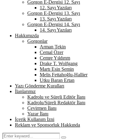
Gorgon E-Dergisi 12. Sayı
12. Sayı Yazıları
Gorgon E-Dergisi 13. Sayı
13. Sayı Yazıları
Gorgon E-Dergisi 14. Sayı
14. Sayı Yazıları
Hakkımızda
Gorgonlar
Arman Tekin
Cemal Özer
Cemre Yıldırım
Drake T. Wolfgang
Martı Esin Şemin
Melis Fettahoğlu-Hallier
Utku Baran Ertan
Yazı Gönderme Kuralları
İlanlarımız
Kadrolu ve Süreli Editör İlanı
Kadrolu/Süreli Redaktör İlanı
Çevirmen İlanı
Yazar İlanı
İçerik Kullanım İzni
Reklam ve Sponsorluk Hakkında
Search