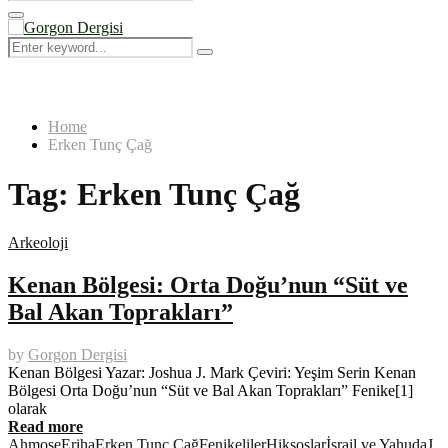
Search
for:
Primary
Menu
Search
Search
for:
Home
Erken Tunç Çağ
Tag:
Erken Tunç Çağ
Arkeoloji
Kenan Bölgesi: Orta Doğu’nun “Süt ve
Bal Akan Toprakları”
by
Gorgon Dergisi
Kenan Bölgesi Yazar: Joshua J. Mark Çeviri: Yeşim Serin Kenan
Bölgesi Orta Doğu’nun “Süt ve Bal Akan Toprakları” Fenike[1]
olarak
Read more
Ahmose
Eriha
Erken Tunç Çağ
Fenikeliler
Hiksoslar
İsrail ve Yahuda
J.