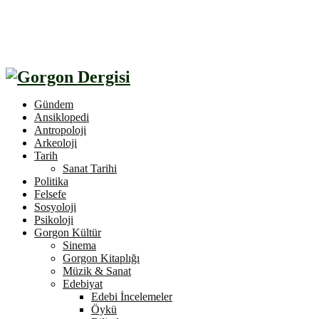
Gündem
Ansiklopedi
Antropoloji
Arkeoloji
Tarih
Sanat Tarihi
Politika
Felsefe
Sosyoloji
Psikoloji
Gorgon Kültür
Sinema
Gorgon Kitaplığı
Müzik & Sanat
Edebiyat
Edebi İncelemeler
Öykü