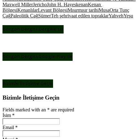
Maxwell Miller
Jericho
John H. Hayes
kenan
Kenan
Bölgesi
Kenanlılar
Levant Bölgesi
Mısır
mısır tarihi
Musa
Orta Tunç
Çağ
Paleolitik Çağ
Sümer
Teb şehri
vaat edilen topraklar
Yahveh
Yeşu
Gorgon Dergisi Dergilik’te!
Gorgon Dergisi Google Play’de
Bizimle İletişime Geçin
Bizimle İletişime Geçin
Fields marked with an
*
are required
İsim
*
Email
*