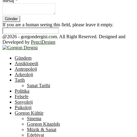
Mesaj
*
If you are a human seeing this field, please leave it empty.
@2026 - gorgondergisi.com. All Right Reserved. Designed and
Developed by
PenciDesign
Facebook
Twitter
Youtube
Gündem
Ansiklopedi
Antropoloji
Arkeoloji
Tarih
Sanat Tarihi
Politika
Felsefe
Sosyoloji
Psikoloji
Gorgon Kültür
Sinema
Gorgon Kitaplığı
Müzik & Sanat
Edebiyat