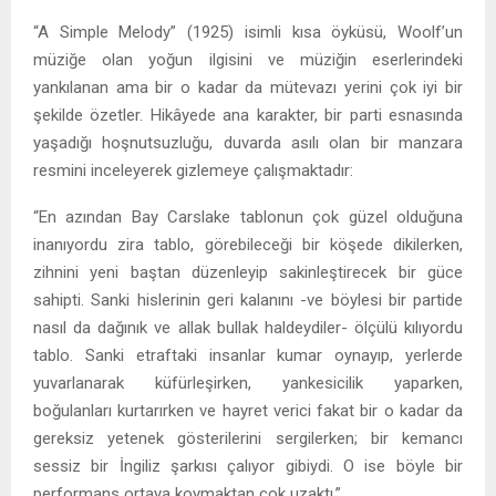
“A Simple Melody” (1925) isimli kısa öyküsü, Woolf’un
müziğe olan yoğun ilgisini ve müziğin eserlerindeki
yankılanan ama bir o kadar da mütevazı yerini çok iyi bir
şekilde özetler. Hikâyede ana karakter, bir parti esnasında
yaşadığı hoşnutsuzluğu, duvarda asılı olan bir manzara
resmini inceleyerek gizlemeye çalışmaktadır:
“En azından Bay Carslake tablonun çok güzel olduğuna
inanıyordu zira tablo, görebileceği bir köşede dikilerken,
zihnini yeni baştan düzenleyip sakinleştirecek bir güce
sahipti. Sanki hislerinin geri kalanını -ve böylesi bir partide
nasıl da dağınık ve allak bullak haldeydiler- ölçülü kılıyordu
tablo. Sanki etraftaki insanlar kumar oynayıp, yerlerde
yuvarlanarak küfürleşirken, yankesicilik yaparken,
boğulanları kurtarırken ve hayret verici fakat bir o kadar da
gereksiz yetenek gösterilerini sergilerken; bir kemancı
sessiz bir İngiliz şarkısı çalıyor gibiydi. O ise böyle bir
performans ortaya koymaktan çok uzaktı.”