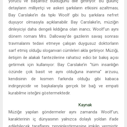
yorucu ve başarısız bulduğunu dile getiriyor. Bu gülünç
detayların milliyetçi ve askeri şarkıların etkisini azaltması;
Bay Carslake’in da tıpkı Woolf gibi bu şarkılara nefret
duyuyor olmasıyla açıklanabilir. Bay Carslake’in, müziğin
dinleyiciyi daha dengeli kıldığına olan inancı; Woolf’un aynı
dönem romanı Mrs. Dalloway’de gazilerin savaş sonrası
travmalarını tedavi etmeye çalışan duygusuz doktorların
sarf etmiş olduğu sloganvari cümleleri akla getiriyor. Müziği,
iletişim ile alakalı fantezilerine rahatsız edici bir bakış açısı
getirmek için kullanıyor: Bay Carslake’in “tüm insanlığın
özünde çok basit ve aynı olduğuna inanma” arzusu,
kendisinin de kısmen farkında olduğu gibi kabaca
indirgeyicidir ve başkalarıyla gerçek bir bağ ve empati
kurabilme isteğini göstermektedir.
Kaynak
Müziğe yapılan göndermeler aynı zamanda Woolf’un;
karakterinin iç dünyasının yalnızca dolaylı yoldan ifade
edilebilecek taraflarını zenginleştirmesine imkân vermiştir.