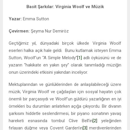
Basit Şarkılar: Virginia Woolf ve Müzik
Yazar:
Emma Sutton
Çevirmen:
Şeyma Nur Demiröz
Geçtiğimiz yıl, dünyadaki birçok ülkede Virginia Woolf
eserleri halka açık hale geldi. Bunu kutlamak isteyen Emma
Sutton, Woolf’un “A Simple Melody”
[1]
adlı öyküsünü ve de
yazarın “hakikate en yakın şey” olarak tanımladığı müziğin
onun üzerindeki etkisini yakından inceliyor.
Mektuplarından ve günlüklerinden de anlaşılabileceği üzere
müzik; Virginia Woolf ve çağdaşları için sosyal hayatın çok
önemli bir parçasıydı ve Woolf’un güldürü yazarlığının en iyi
örnekleri bu durumları anlatırken açığa çıkıyordu. Bir divanın
şarkısını hiddetle seslendirmesi, bir piyano sonatının yavaş
hareketi esnasında tombul Clive Bell’in
[2]
yeleğinden
fırlayan düğme veya Covent Garden’ın
[3]
merdivenlerinden