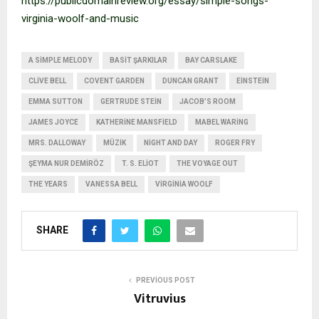
https://publicdomainreview.org/essay/simple-songs-
virginia-woolf-and-music
A SIMPLE MELODY
BASIT ŞARKILAR
BAY CARSLAKE
CLIVE BELL
COVENT GARDEN
DUNCAN GRANT
EINSTEIN
EMMA SUTTON
GERTRUDE STEIN
JACOB’S ROOM
JAMES JOYCE
KATHERINE MANSFIELD
MABEL WARING
MRS. DALLOWAY
MÜZIK
NIGHT AND DAY
ROGER FRY
ŞEYMA NUR DEMIRÖZ
T. S. ELIOT
THE VOYAGE OUT
THE YEARS
VANESSA BELL
VIRGINIA WOOLF
SHARE
PREVIOUS POST
Vitruvius