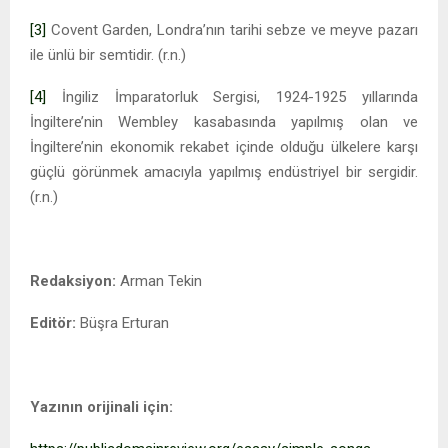
[3]
Covent Garden, Londra’nın tarihi sebze ve meyve pazarı
ile ünlü bir semtidir. (r.n.)
[4]
İngiliz İmparatorluk Sergisi, 1924-1925 yıllarında
İngiltere’nin Wembley kasabasında yapılmış olan ve
İngiltere’nin ekonomik rekabet içinde olduğu ülkelere karşı
güçlü görünmek amacıyla yapılmış endüstriyel bir sergidir.
(r.n.)
Redaksiyon:
Arman Tekin
Editör:
Büşra Erturan
Yazının orijinali için: