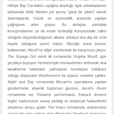
Hikâye Bay Carslake’i; uşağına duyduğu ilgisi arkadaşlarının
kafasında farklı fikirlere yol açmış “garip bir adam” olarak
tanımlayarak, müzik ve eşcinsellik arasında yapılan
çağrışımın altını çiziyor. Bu detaylar, partideki
konuşmalarının ya da insan türdeşliği konusundaki zalim
isteğinin düşündürdüğünün aksine oldukça sıra dışı bir özel
hayatı olduğuna işaret ediyor. Müziğin buna benzer
kullanımları, Woolf’un diğer eserlerinde de karşımıza çıkıyor.
The Voyage Out
isimli ilk romanında Virginia Woolf, gün
geçtikçe büyüyen feminizmiyle münasebetini arttırarak, ana
karakterine kadınların çalmasının neredeyse imkânsız
olduğu düşünülen Beethoven’in bir piyano sonatını çaldırır.
Night and Day
romanında Mozart’ın operalarına yapılan
göndermeler, ataerkil toplumun gücünü;
Jacob’s Room
romanında ise Tristan’ın performansı, Edward dönemi
İngiliz toplumunun savaş yanlılığı ve emperyal faaliyetlerini
eleştirme amacı güder. The Years romanında; antisemitist
görüşüyle nam salmış olan Wagner’in Siegfried operasına,