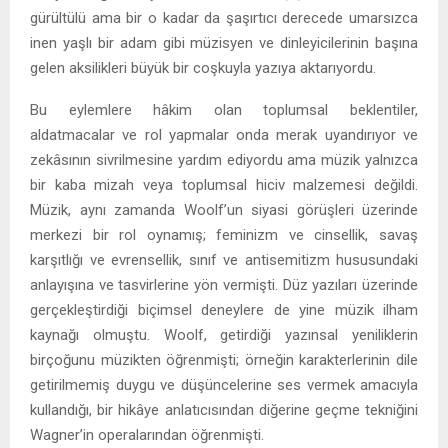
gürültülü ama bir o kadar da şaşırtıcı derecede umarsızca
inen yaşlı bir adam gibi müzisyen ve dinleyicilerinin başına
gelen aksilikleri büyük bir coşkuyla yazıya aktarıyordu.
Bu eylemlere hâkim olan toplumsal beklentiler,
aldatmacalar ve rol yapmalar onda merak uyandırıyor ve
zekâsının sivrilmesine yardım ediyordu ama müzik yalnızca
bir kaba mizah veya toplumsal hiciv malzemesi değildi.
Müzik, aynı zamanda Woolf’un siyasi görüşleri üzerinde
merkezi bir rol oynamış; feminizm ve cinsellik, savaş
karşıtlığı ve evrensellik, sınıf ve antisemitizm hususundaki
anlayışına ve tasvirlerine yön vermişti. Düz yazıları üzerinde
gerçekleştirdiği biçimsel deneylere de yine müzik ilham
kaynağı olmuştu. Woolf, getirdiği yazınsal yeniliklerin
birçoğunu müzikten öğrenmişti; örneğin karakterlerinin dile
getirilmemiş duygu ve düşüncelerine ses vermek amacıyla
kullandığı, bir hikâye anlatıcısından diğerine geçme tekniğini
Wagner’in operalarından öğrenmişti.