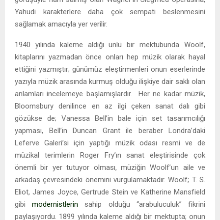
Yahudi karakterlere daha çok sempati beslenmesini
sağlamak amacıyla yer verilir.
1940 yılında kaleme aldığı ünlü bir mektubunda Woolf,
kitaplarını yazmadan önce onları hep müzik olarak hayal
ettiğini yazmıştır; günümüz eleştirmenleri onun eserlerinde
yazıyla müzik arasında kurmuş olduğu ilişkiye dair saklı olan
anlamları incelemeye başlamışlardır. Her ne kadar müzik,
Bloomsbury denilince en az ilgi çeken sanat dalı gibi
gözükse de; Vanessa Bell’in bale için set tasarımcılığı
yapması, Bell’in Duncan Grant ile beraber Londra’daki
Leferve Galeri’si için yaptığı müzik odası resmi ve de
müzikal terimlerin Roger Fry’ın sanat eleştirisinde çok
önemli bir yer tutuyor olması, müziğin Woolf’un aile ve
arkadaş çevresindeki önemini vurgulamaktadır. Woolf; T. S.
Eliot, James Joyce, Gertrude Stein ve Katherine Mansfield
gibi
modernistlerin
sahip olduğu “arabuluculuk” fikrini
paylaşıyordu. 1899 yılında kaleme aldığı bir mektupta; onun