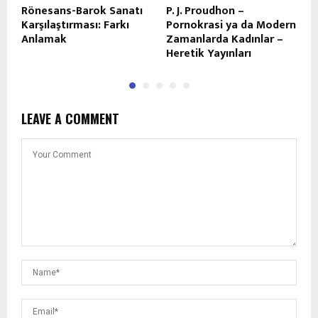
Rönesans-Barok Sanatı
P. J. Proudhon –
Y
Karşılaştırması: Farkı
Pornokrasi ya da Modern
M
Anlamak
Zamanlarda Kadınlar –
D
Heretik Yayınları
F
LEAVE A COMMENT