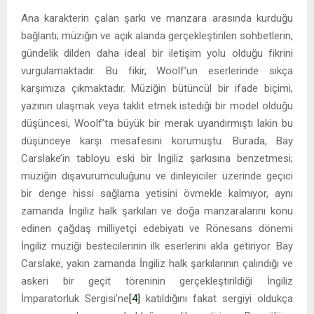
Ana karakterin çalan şarkı ve manzara arasında kurduğu
bağlantı; müziğin ve açık alanda gerçekleştirilen sohbetlerin,
gündelik dilden daha ideal bir iletişim yolu olduğu fikrini
vurgulamaktadır. Bu fikir, Woolf’un eserlerinde sıkça
karşımıza çıkmaktadır. Müziğin bütüncül bir ifade biçimi,
yazının ulaşmak veya taklit etmek istediği bir model olduğu
düşüncesi, Woolf’ta büyük bir merak uyandırmıştı lakin bu
düşünceye karşı mesafesini korumuştu. Burada, Bay
Carslake’in tabloyu eski bir İngiliz şarkısına benzetmesi;
müziğin dışavurumculuğunu ve dinleyiciler üzerinde geçici
bir denge hissi sağlama yetisini övmekle kalmıyor, aynı
zamanda İngiliz halk şarkıları ve doğa manzaralarını konu
edinen çağdaş milliyetçi edebiyatı ve Rönesans dönemi
İngiliz müziği bestecilerinin ilk eserlerini akla getiriyor. Bay
Carslake, yakın zamanda İngiliz halk şarkılarının çalındığı ve
askeri bir geçit töreninin gerçekleştirildiği İngiliz
İmparatorluk Sergisi’ne
[4]
katıldığını fakat sergiyi oldukça