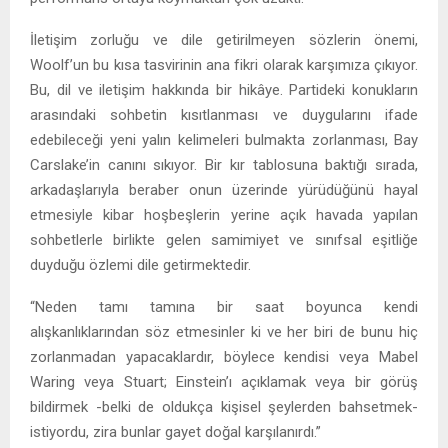
İletişim zorluğu ve dile getirilmeyen sözlerin önemi,
Woolf’un bu kısa tasvirinin ana fikri olarak karşımıza çıkıyor.
Bu, dil ve iletişim hakkında bir hikâye. Partideki konukların
arasındaki sohbetin kısıtlanması ve duygularını ifade
edebileceği yeni yalın kelimeleri bulmakta zorlanması, Bay
Carslake’in canını sıkıyor. Bir kır tablosuna baktığı sırada,
arkadaşlarıyla beraber onun üzerinde yürüdüğünü hayal
etmesiyle kibar hoşbeşlerin yerine açık havada yapılan
sohbetlerle birlikte gelen samimiyet ve sınıfsal eşitliğe
duyduğu özlemi dile getirmektedir.
“Neden tamı tamına bir saat boyunca kendi
alışkanlıklarından söz etmesinler ki ve her biri de bunu hiç
zorlanmadan yapacaklardır, böylece kendisi veya Mabel
Waring veya Stuart; Einstein’ı açıklamak veya bir görüş
bildirmek -belki de oldukça kişisel şeylerden bahsetmek-
istiyordu, zira bunlar gayet doğal karşılanırdı.”