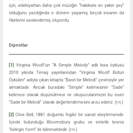
için, edebiyattan daha çok müziğin “hakikate en yakın şey”
olduğunu yazdığında o dönem yaşamış birçok insanın da
fikirlerini seslendirmiş oluyordu.
Dipnotlar
[1]
Virginia Woolf’un “A Simple Melody” adlı kısa öyküsü
2010 yılında Timaş yayınlarından “Virginia Woolf Bütün
Öyküleri” adıyla çıkan kitapta “Basit bir Melodi” çevirisiyle yer
almaktadır. Ancak buradaki “Simple” kelimesinin “Sade”
kelimesi olarak düşünülmesi ve okuyucularımızın bu eseri
“Sade bir Melodi” olarak değerlendirmesini arzu ederiz. (r.n.)
[2]
Clive Bell, 1881 doğumlu İngiliz bir sanat eleştirmenidir.
İçinde bulunduğu Bloomsbury grubu ve estetik teorisi
“belirgin form” ile bilinmektedir. (r.n.)