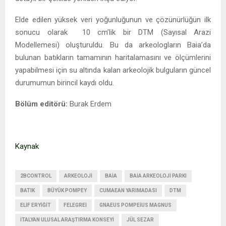
Elde edilen yüksek veri yoğunluğunun ve çözünürlüğün ilk
sonucu olarak 10 cm’lik bir DTM (Sayısal Arazi
Modellemesi) oluşturuldu. Bu da arkeologların Baia’da
bulunan batıkların tamamının haritalamasını ve ölçümlerini
yapabilmesi için su altında kalan arkeolojik bulguların güncel
durumumun birincil kaydı oldu.
Bölüm editörü:
Burak Erdem
Kaynak
2BCONTROL
ARKEOLOJI
BAIA
BAIA ARKEOLOJI PARKI
BATIK
BÜYÜK POMPEY
CUMAEAN YARIMADASI
DTM
ELIF ERYIĞIT
FELEGREI
GNAEUS POMPEIUS MAGNUS
İTALYAN ULUSAL ARAŞTIRMA KONSEYI
JÜL SEZAR