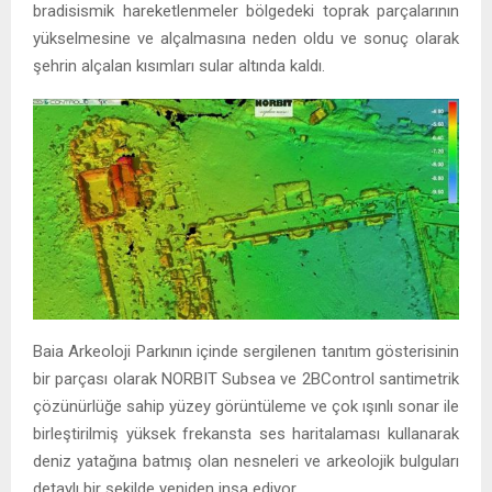
bradisismik hareketlenmeler bölgedeki toprak parçalarının
yükselmesine ve alçalmasına neden oldu ve sonuç olarak
şehrin alçalan kısımları sular altında kaldı.
Baia Arkeoloji Parkının içinde sergilenen tanıtım gösterisinin
bir parçası olarak NORBIT Subsea ve 2BControl santimetrik
çözünürlüğe sahip yüzey görüntüleme ve çok ışınlı sonar ile
birleştirilmiş yüksek frekansta ses haritalaması kullanarak
deniz yatağına batmış olan nesneleri ve arkeolojik bulguları
detaylı bir şekilde yeniden inşa ediyor.