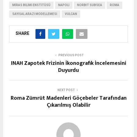
MIRAS BILIMI ENSTITÜSÜ
NAPOLI
NORBIT SUBSEA
ROMA
SAYISAL ARAZI MODELLEMESI
VULCAN
SHARE
PREVIOUS POST
INAH Zapotek Frizinin İkonografik İncelemesini
Duyurdu
NEXT POST
Roma Zümrüt Madenleri Göçebeler Tarafından
Çıkarılmış Olabilir