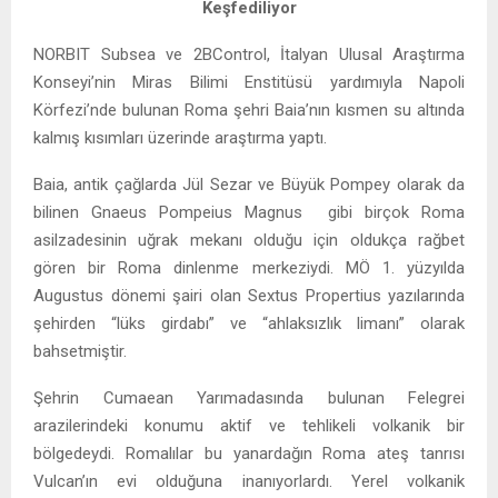
Keşfediliyor
NORBIT Subsea ve 2BControl, İtalyan Ulusal Araştırma
Konseyi’nin Miras Bilimi Enstitüsü yardımıyla Napoli
Körfezi’nde bulunan Roma şehri Baia’nın kısmen su altında
kalmış kısımları üzerinde araştırma yaptı.
Baia, antik çağlarda Jül Sezar ve Büyük Pompey olarak da
bilinen Gnaeus Pompeius Magnus gibi birçok Roma
asilzadesinin uğrak mekanı olduğu için oldukça rağbet
gören bir Roma dinlenme merkeziydi. MÖ 1. yüzyılda
Augustus dönemi şairi olan Sextus Propertius yazılarında
şehirden “lüks girdabı” ve “ahlaksızlık limanı” olarak
bahsetmiştir.
Şehrin Cumaean Yarımadasında bulunan Felegrei
arazilerindeki konumu aktif ve tehlikeli volkanik bir
bölgedeydi. Romalılar bu yanardağın Roma ateş tanrısı
Vulcan’ın evi olduğuna inanıyorlardı. Yerel volkanik