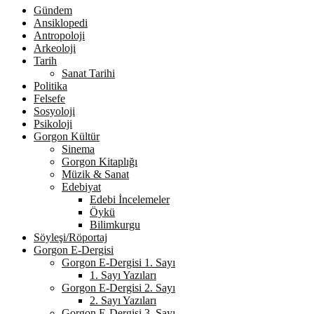
Gündem
Ansiklopedi
Antropoloji
Arkeoloji
Tarih
Sanat Tarihi
Politika
Felsefe
Sosyoloji
Psikoloji
Gorgon Kültür
Sinema
Gorgon Kitaplığı
Müzik & Sanat
Edebiyat
Edebi İncelemeler
Öykü
Bilimkurgu
Söyleşi/Röportaj
Gorgon E-Dergisi
Gorgon E-Dergisi 1. Sayı
1. Sayı Yazıları
Gorgon E-Dergisi 2. Sayı
2. Sayı Yazıları
Gorgon E-Dergisi 3. Sayı