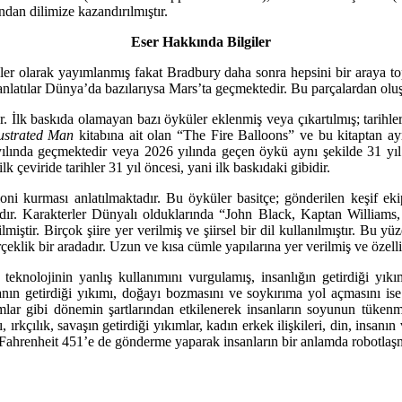
ından dilimize kazandırılmıştır.
Eser Hakkında Bilgiler
üler olarak yayımlanmış fakat Bradbury daha sonra hepsini bir araya top
anlatılar Dünya’da bazılarıysa Mars’ta geçmektedir. Bu parçalardan oluş
. İlk baskıda olamayan bazı öyküler eklenmiş veya çıkartılmış; tarihler 
lustrated Man
kitabına ait olan “The Fire Balloons” ve bu kitaptan ay
ında geçmektedir veya 2026 yılında geçen öykü aynı şekilde 31 yıl ile
lk çeviride tarihler 31 yıl öncesi, yani ilk baskıdaki gibidir.
oni kurması anlatılmaktadır. Bu öyküler basitçe; gönderilen keşif ekip
ır. Karakterler Dünyalı olduklarında “John Black, Kaptan Williams,
lmiştir. Birçok şiire yer verilmiş ve şiirsel bir dil kullanılmıştır. B
rçeklik bir aradadır. Uzun ve kısa cümle yapılarına yer verilmiş ve özelli
eknolojinin yanlış kullanımını vurgulamış, insanlığın getirdiği yıkım
anın getirdiği yıkımı, doğayı bozmasını ve soykırıma yol açmasını ise
ımlar gibi dönemin şartlarından etkilenerek insanların soyunun tüken
rkçılık, savaşın getirdiği yıkımlar, kadın erkek ilişkileri, din, insanın 
 Fahrenheit 451’e de gönderme yaparak insanların bir anlamda robotlaşmal