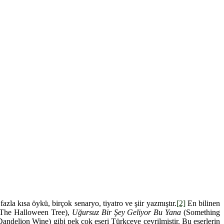
zla kısa öykü, birçok senaryo, tiyatro ve şiir yazmıştır.
[2]
En bilinen
The Halloween Tree),
Uğursuz Bir Şey Geliyor Bu Yana
(Something
Dandelion Wine) gibi pek çok eseri Türkçeye çevrilmiştir. Bu eserlerin