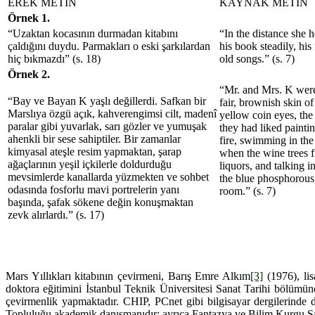
EREK METİN
KAYNAK METİN
Örnek 1.
“Uzaktan kocasının durmadan kitabını
“In the distance she 
çaldığını duydu. Parmakları o eski şarkılardan
his book steadily, his 
hiç bıkmazdı” (s. 18)
old songs.” (s. 7)
Örnek 2.
“Mr. and Mrs. K were
“Bay ve Bayan K yaşlı değillerdi. Safkan bir
fair, brownish skin of
Marslıya özgü açık, kahverengimsi cilt, madenî
yellow coin eyes, the
paralar gibi yuvarlak, sarı gözler ve yumuşak
they had liked painti
ahenkli bir sese sahiptiler. Bir zamanlar
fire, swimming in the
kimyasal ateşle resim yapmaktan, şarap
when the wine trees f
ağaçlarının yeşil içkilerle doldurduğu
liquors, and talking 
mevsimlerde kanallarda yüzmekten ve sohbet
the blue phosphorous 
odasında fosforlu mavi portrelerin yanı
room.” (s. 7)
başında, şafak sökene değin konuşmaktan
zevk alırlardı.” (s. 17)
Mars Yıllıkları kitabının çevirmeni, Barış Emre Alkım
[3]
(1976), lis
doktora eğitimini İstanbul Teknik Üniversitesi Sanat Tarihi bölümün
çevirmenlik yapmaktadır. CHIP, PCnet gibi bilgisayar dergilerinde
Topluluğu akademik danışmanıdır; ayrıca Fantazya ve Bilim Kurgu San