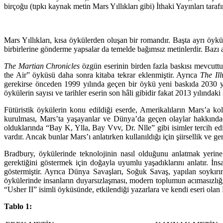
birçoğu (tıpkı kaynak metin Mars Yıllıkları gibi) İthaki Yayınları taraf
Mars Yıllıkları, kısa öykülerden oluşan bir romandır. Başta ayrı öyk
birbirlerine gönderme yapsalar da temelde bağımsız metinlerdir. Bazı 
The Martian Chronicles
özgün eserinin birden fazla baskısı mevcuttur
the Air” öyküsü daha sonra kitaba tekrar eklenmiştir. Ayrıca
The Il
gerekirse önceden 1999 yılında geçen bir öykü yeni baskıda 2030 yıl
öykülerin sayısı ve tarihler eserin son hâli gibidir fakat 2013 yılındaki i
Fütüristik öykülerin konu edildiği eserde, Amerikalıların Mars’a kol
kurulması, Mars’ta yaşayanlar ve Dünya’da geçen olaylar hakkındad
olduklarında “Bay K, Ylla, Bay Vvv, Dr. Nlle” gibi isimler tercih edi
vardır. Ancak bunlar Mars’ı anlatırken kullanıldığı için şiirsellik ve ge
Bradbury, öykülerinde teknolojinin nasıl olduğunu anlatmak yerine t
gerektiğini göstermek için doğayla uyumlu yaşadıklarını anlatır. İns
göstermiştir. Ayrıca Dünya Savaşları, Soğuk Savaş, yapılan soykır
öykülerinde insanların duyarsızlaşması, modern toplumun acımasızlığı, ı
“Usher II” isimli öyküsünde, etkilendiği yazarlara ve kendi eseri olan
Tablo 1: