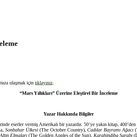
celeme
ımıza ulaşmak için
tıklayınız
.
“Mars Yıllıkları” Üzerine Eleştirel Bir İnceleme
Yazar Hakkında Bilgiler
de eserler vermiş Amerikalı bir yazardır. 50’ye yakın kitap, 400’den fa
da,
Sonbahar Ülkesi
(The October Country),
Cadılar Bayramı Ağacı
(
Altın Elmaları
(The Golden Apples of the Sun),
Karahindiba Şarabı
(