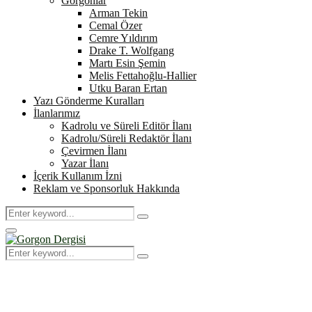
Gorgonlar
Arman Tekin
Cemal Özer
Cemre Yıldırım
Drake T. Wolfgang
Martı Esin Şemin
Melis Fettahoğlu-Hallier
Utku Baran Ertan
Yazı Gönderme Kuralları
İlanlarımız
Kadrolu ve Süreli Editör İlanı
Kadrolu/Süreli Redaktör İlanı
Çevirmen İlanı
Yazar İlanı
İçerik Kullanım İzni
Reklam ve Sponsorluk Hakkında
Search
Search
for:
Primary
Menu
Search
Search
for: