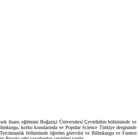
ksek lisans eğitimini Boğaziçi Üniversitesi Çeviribilim bölümünde ve
 bilimkurgu, korku konularında ve Popular Science Türkiye dergisinde
m Tercümanlık bölümünde öğretim görevlisi ve Bilimkurgu ve Fantezi
Brooks gibi yazarlardan çevirileri vardır.