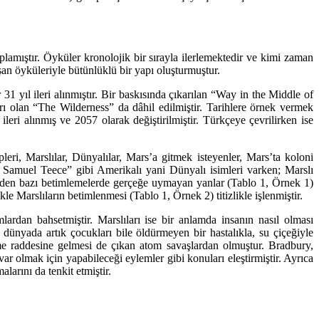
lamıştır. Öyküler kronolojik bir sırayla ilerlemektedir ve kimi zaman
an öyküleriyle bütünlüklü bir yapı oluşturmuştur.
31 yıl ileri alınmıştır. Bir baskısında çıkarılan “Way in the Middle of
rı olan “The Wilderness” da dâhil edilmiştir. Tarihlere örnek vermek
ri alınmış ve 2057 olarak değiştirilmiştir. Türkçeye çevrilirken ise
leri, Marslılar, Dünyalılar, Mars’a gitmek isteyenler, Mars’ta koloni
 Samuel Teece” gibi Amerikalı yani Dünyalı isimleri varken; Marslı
u yüzden bazı betimlemelerde gerçeğe uymayan yanlar (Tablo 1, Örnek 1)
kle Marslıların betimlenmesi (Tablo 1, Örnek 2) titizlikle işlenmiştir.
lardan bahsetmiştir. Marslıları ise bir anlamda insanın nasıl olması
 dünyada artık çocukları bile öldürmeyen bir hastalıkla, su çiçeğiyle
me raddesine gelmesi de çıkan atom savaşlardan olmuştur. Bradbury,
var olmak için yapabileceği eylemler gibi konuları eleştirmiştir. Ayrıca
arını da tenkit etmiştir.