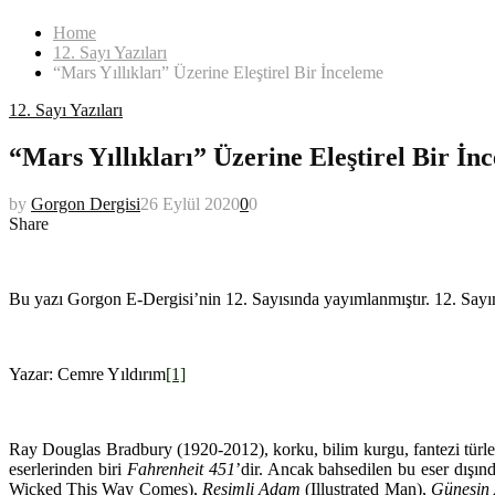
Home
12. Sayı Yazıları
“Mars Yıllıkları” Üzerine Eleştirel Bir İnceleme
12. Sayı Yazıları
“Mars Yıllıkları” Üzerine Eleştirel Bir İn
by
Gorgon Dergisi
26 Eylül 2020
0
0
Share
Mars Yıllıkları
Bu yazı Gorgon E-Dergisi’nin 12. Sayısında yayımlanmıştır. 12. Say
Yazar: Cemre Yıldırım
[1]
Ray Douglas Bradbury (1920-2012), korku, bilim kurgu, fantezi türlerin
eserlerinden biri
Fahrenheit 451
’dir. Ancak bahsedilen bu eser dışın
Wicked This Way Comes),
Resimli Adam
(Illustrated Man),
Güneşin 