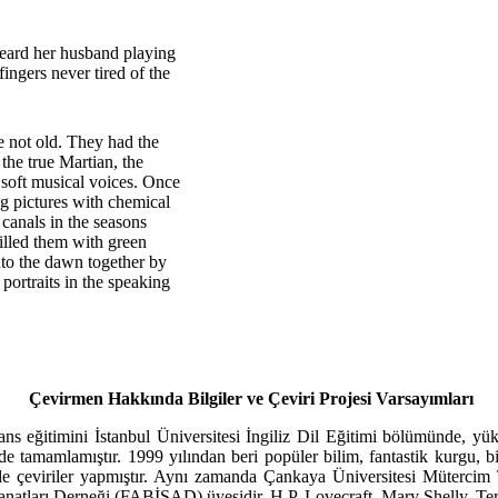
heard her husband playing
fingers never tired of the
 not old. They had the
 the true Martian, the
 soft musical voices. Once
ng pictures with chemical
 canals in the seasons
illed them with green
into the dawn together by
portraits in the speaking
Çevirmen Hakkında Bilgiler ve Çeviri Projesi Varsayımları
ans eğitimini İstanbul Üniversitesi İngiliz Dil Eğitimi bölümünde, yü
de tamamlamıştır. 1999 yılından beri popüler bilim, fantastik kurgu,
 de çeviriler yapmıştır. Aynı zamanda Çankaya Üniversitesi Müterci
atları Derneği (FABİSAD) üyesidir. H.P. Lovecraft, Mary Shelly, Terry 