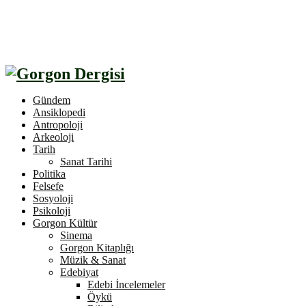
Gündem
Ansiklopedi
Antropoloji
Arkeoloji
Tarih
Sanat Tarihi
Politika
Felsefe
Sosyoloji
Psikoloji
Gorgon Kültür
Sinema
Gorgon Kitaplığı
Müzik & Sanat
Edebiyat
Edebi İncelemeler
Öykü