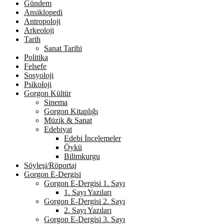
Gündem
Ansiklopedi
Antropoloji
Arkeoloji
Tarih
Sanat Tarihi
Politika
Felsefe
Sosyoloji
Psikoloji
Gorgon Kültür
Sinema
Gorgon Kitaplığı
Müzik & Sanat
Edebiyat
Edebi İncelemeler
Öykü
Bilimkurgu
Söyleşi/Röportaj
Gorgon E-Dergisi
Gorgon E-Dergisi 1. Sayı
1. Sayı Yazıları
Gorgon E-Dergisi 2. Sayı
2. Sayı Yazıları
Gorgon E-Dergisi 3. Sayı