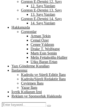
Gorgon E-Dergisi 12. Sayı
12. Sayı Yazıları
Gorgon E-Dergisi 13. Sayı
13. Sayı Yazıları
Gorgon E-Dergisi 14. Sayı
14. Sayı Yazıları
Hakkımızda
Gorgonlar
Arman Tekin
Cemal Özer
Cemre Yıldırım
Drake T. Wolfgang
Martı Esin Şemin
Melis Fettahoğlu-Hallier
Utku Baran Ertan
Yazı Gönderme Kuralları
İlanlarımız
Kadrolu ve Süreli Editör İlanı
Kadrolu/Süreli Redaktör İlanı
Çevirmen İlanı
Yazar İlanı
İçerik Kullanım İzni
Reklam ve Sponsorluk Hakkında
Search