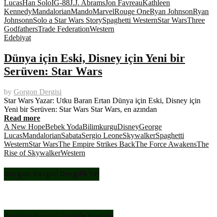
Lucas
Han Solo
IG-88
J.J. Abrams
Jon Favreau
Kathleen
Kennedy
Mandalorian
Mando
Marvel
Rouge One
Ryan Johnson
Ryan
Johnsonn
Solo a Star Wars Story
Spaghetti Western
Star Wars
Three
Godfathers
Trade Federation
Western
Edebiyat
Dünya için Eski, Disney için Yeni bir
Serüven: Star Wars
by
Gorgon Dergisi
Star Wars Yazar: Utku Baran Ertan Dünya için Eski, Disney için
Yeni bir Serüven: Star Wars Star Wars, en azından
Read more
A New Hope
Bebek Yoda
Bilimkurgu
Disney
George
Lucas
Mandalorian
Sabata
Sergio Leone
Skywalker
Spaghetti
Western
Star Wars
The Empire Strikes Back
The Force Awakens
The
Rise of Skywalker
Western
Gorgon Dergisi Dergilik’te!
Gorgon Dergisi Google Play’de