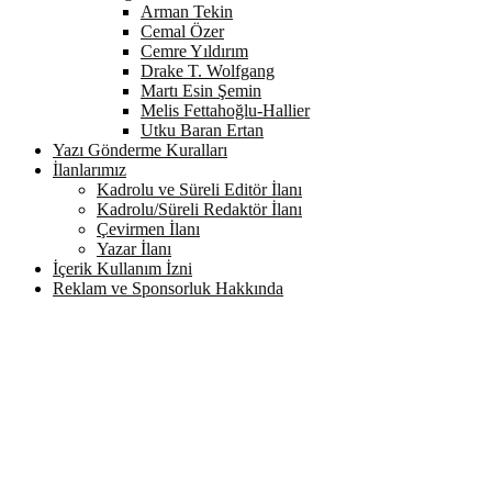
Arman Tekin
Cemal Özer
Cemre Yıldırım
Drake T. Wolfgang
Martı Esin Şemin
Melis Fettahoğlu-Hallier
Utku Baran Ertan
Yazı Gönderme Kuralları
İlanlarımız
Kadrolu ve Süreli Editör İlanı
Kadrolu/Süreli Redaktör İlanı
Çevirmen İlanı
Yazar İlanı
İçerik Kullanım İzni
Reklam ve Sponsorluk Hakkında