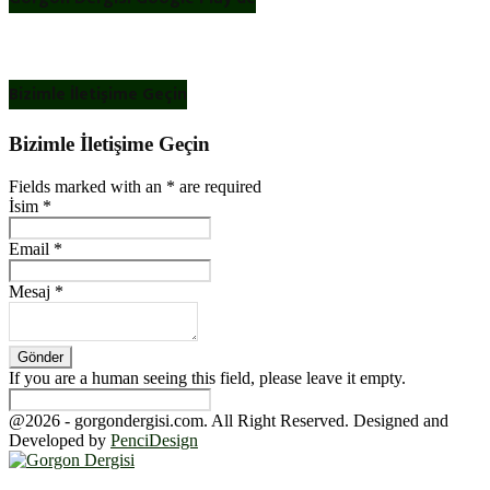
Bizimle İletişime Geçin
Bizimle İletişime Geçin
Fields marked with an
*
are required
İsim
*
Email
*
Mesaj
*
If you are a human seeing this field, please leave it empty.
@2026 - gorgondergisi.com. All Right Reserved. Designed and
Developed by
PenciDesign
Facebook
Twitter
Youtube