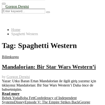
Search
for:
Primary
Menu
Search
Search
for:
Home
Spaghetti Western
Tag:
Spaghetti Western
Bilimkurgu
Mandalorian: Bir Star Wars Western’i
by
Gorgon Dergisi
Yazar: Utku Baran Ertan Mandalorian ile ilgili giriş yazımız için
tıklayınız Mandalorian: Bir Star Wars Western’i Daha önce de
bahsetmiştim.
Read more
Bebek Yoda
Boba Fett
Confederacy of Independent
Systems
Disney
Episode V: The Empire Strikes Back
George