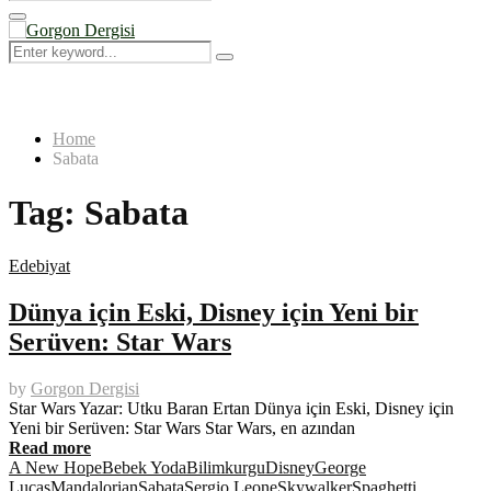
Search
for:
Primary
Menu
Search
Search
for:
Home
Sabata
Tag:
Sabata
Edebiyat
Dünya için Eski, Disney için Yeni bir
Serüven: Star Wars
by
Gorgon Dergisi
Star Wars Yazar: Utku Baran Ertan Dünya için Eski, Disney için
Yeni bir Serüven: Star Wars Star Wars, en azından
Read more
A New Hope
Bebek Yoda
Bilimkurgu
Disney
George
Lucas
Mandalorian
Sabata
Sergio Leone
Skywalker
Spaghetti