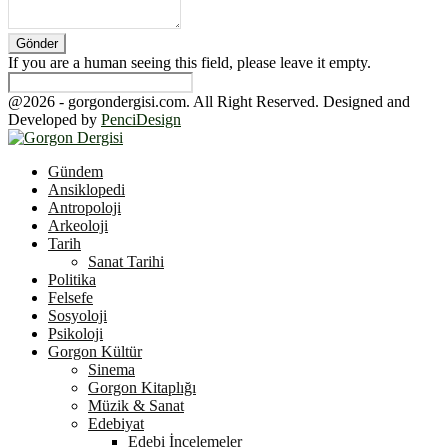
If you are a human seeing this field, please leave it empty.
@2026 - gorgondergisi.com. All Right Reserved. Designed and
Developed by
PenciDesign
Facebook
Twitter
Youtube
Gündem
Ansiklopedi
Antropoloji
Arkeoloji
Tarih
Sanat Tarihi
Politika
Felsefe
Sosyoloji
Psikoloji
Gorgon Kültür
Sinema
Gorgon Kitaplığı
Müzik & Sanat
Edebiyat
Edebi İncelemeler