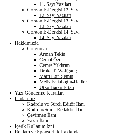
11. Sayı Yazıları
Gorgon E-Dergisi 12. Sayı
12. Sayı Yazıları
Gorgon E-Dergisi 13. Sayı
13. Sayı Yazıları
Gorgon E-Dergisi 14. Sayı
14. Sayı Yazıları
Hakkımızda
Gorgonlar
Arman Tekin
Cemal Özer
Cemre Yıldırım
Drake T. Wolfgang
Martı Esin Şemin
Melis Fettahoğlu-Hallier
Utku Baran Ertan
Yazı Gönderme Kuralları
İlanlarımız
Kadrolu ve Süreli Editör İlanı
Kadrolu/Süreli Redaktör İlanı
Çevirmen İlanı
Yazar İlanı
İçerik Kullanım İzni
Reklam ve Sponsorluk Hakkında