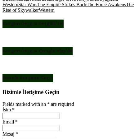
Western
Star Wars
The Empire Strikes Back
The Force Awakens
The
Rise of Skywalker
Western
Gorgon Dergisi Dergilik’te!
Gorgon Dergisi Google Play’de
Bizimle İletişime Geçin
Bizimle İletişime Geçin
Fields marked with an
*
are required
İsim
*
Email
*
Mesaj
*