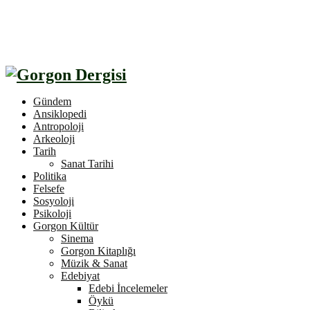
Gündem
Ansiklopedi
Antropoloji
Arkeoloji
Tarih
Sanat Tarihi
Politika
Felsefe
Sosyoloji
Psikoloji
Gorgon Kültür
Sinema
Gorgon Kitaplığı
Müzik & Sanat
Edebiyat
Edebi İncelemeler
Öykü