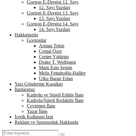
Gorgon E-Dergisi 12. Sayı
12. Sayı Yazıları
Gorgon E-Dergisi 13. Sayı
13. Sayı Yazıları
Gorgon E-Dergisi 14. Sayı
14. Sayı Yazıları
Hakkımızda
Gorgonlar
Arman Tekin
Cemal Özer
Cemre Yıldırım
Drake T. Wolfgang
Martı Esin Şemin
Melis Fettahoğlu-Hallier
Utku Baran Ertan
Yazı Gönderme Kuralları
İlanlarımız
Kadrolu ve Süreli Editör İlanı
Kadrolu/Süreli Redaktör İlanı
Çevirmen İlanı
Yazar İlanı
İçerik Kullanım İzni
Reklam ve Sponsorluk Hakkında
Search