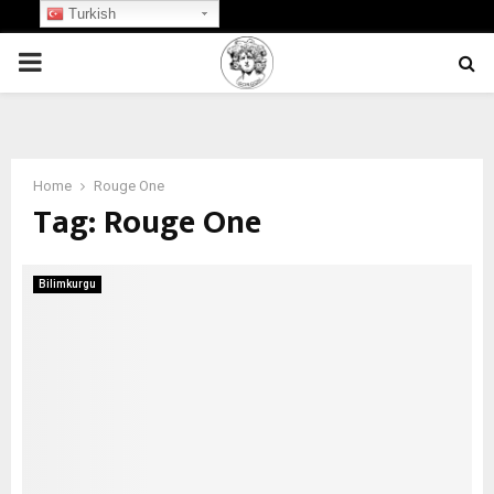
Turkish
PRIMARY
MENU
Home
Rouge One
Tag:
Rouge One
Bilimkurgu