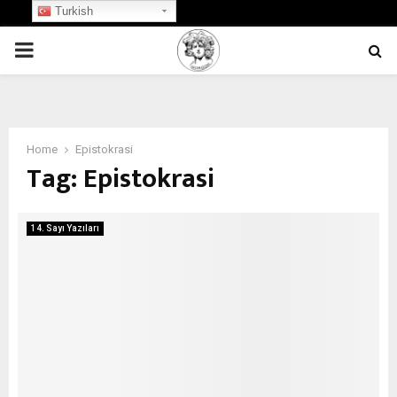
Turkish
PRIMARY
MENU
Home
Epistokrasi
Tag:
Epistokrasi
14. Sayı Yazıları