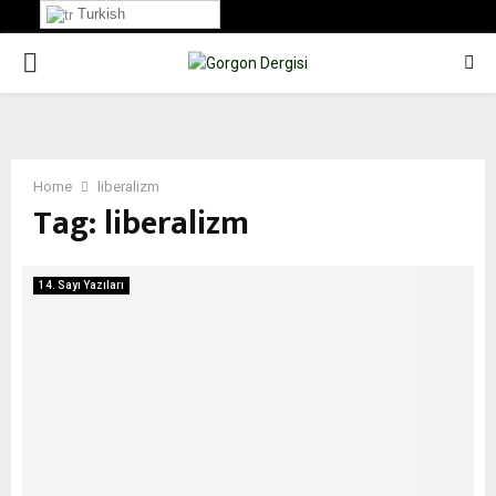
Turkish
PRIMARY
MENU
Home
liberalizm
Tag:
liberalizm
14. Sayı Yazıları