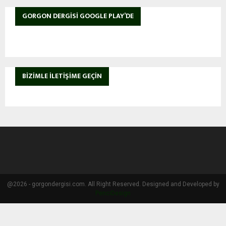
GORGON DERGISI GOOGLE PLAY’DE
BIZIMLE İLETIŞIME GEÇIN
@2026 - gorgondergisi.com. All Right Reserved. Designed and Developed by
PenciDesign