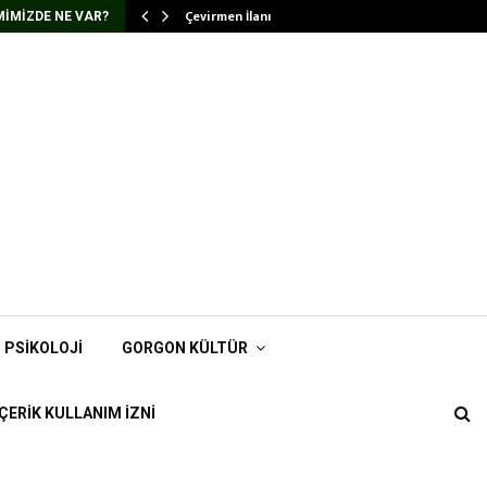
Çevirmen İlanı
IMIZDE NE VAR?
PSIKOLOJI
GORGON KÜLTÜR
İÇERIK KULLANIM İZNI