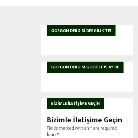
GORGON DERGISI DERGILIK’TE!
GORGON DERGISI GOOGLE PLAY’DE
BIZIMLE İLETIŞIME GEÇIN
Bizimle İletişime Geçin
Fields marked with an
*
are required
İsim
*