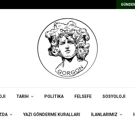
Kadrolu/Süreli Redaktör İlanı
GÜNDEM
OJI
TARIH
POLITIKA
FELSEFE
SOSYOLOJI
ZDA
YAZI GÖNDERME KURALLARI
İLANLARIMIZ