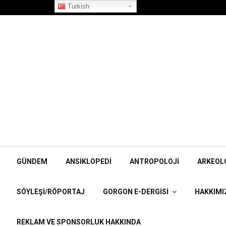
”Korpiklaani” Röportajı
Turkish
GÜNDEM
ANSIKLOPEDI
ANTROPOLOJI
ARKEOL
SÖYLEŞI/RÖPORTAJ
GORGON E-DERGISI
HAKKIMI
REKLAM VE SPONSORLUK HAKKINDA