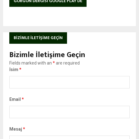
GORGON DERGISI GOOGLE PLAY’DE
BIZIMLE İLETIŞIME GEÇIN
Bizimle İletişime Geçin
Fields marked with an
*
are required
İsim
*
Email
*
Mesaj
*