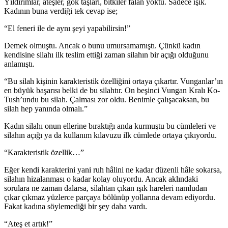
Yıldırımlar, ateşler, gök taşları, bitkiler falan yoktu. Sadece ışık.
Kadının buna verdiği tek cevap ise;
“El feneri ile de aynı şeyi yapabilirsin!”
Demek olmuştu. Ancak o bunu umursamamıştı. Çünkü kadın
kendisine silahı ilk teslim ettiği zaman silahın bir açığı olduğunu
anlamıştı.
“Bu silah kişinin karakteristik özelliğini ortaya çıkartır. Vunganlar’ın
en büyük başarısı belki de bu silahtır. On beşinci Vungan Kralı Ko-
Tush’undu bu silah. Çalması zor oldu. Benimle çalışacaksan, bu
silah hep yanında olmalı.”
Kadın silahı onun ellerine bıraktığı anda kurmuştu bu cümleleri ve
silahın açığı ya da kullanım kılavuzu ilk cümlede ortaya çıkıyordu.
“Karakteristik özellik…”
Eğer kendi karakterini yani ruh hâlini ne kadar düzenli hâle sokarsa,
silahın hizalanması o kadar kolay oluyordu. Ancak aklındaki
sorulara ne zaman dalarsa, silahtan çıkan ışık hareleri namludan
çıkar çıkmaz yüzlerce parçaya bölünüp yollarına devam ediyordu.
Fakat kadına söylemediği bir şey daha vardı.
“Ateş et artık!”