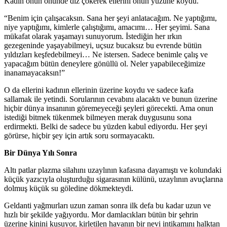
Kadın onun önünde diz çökerek ellerini onun yüzüne koydu.
“Benim için çalışacaksın. Sana her şeyi anlatacağım. Ne yaptığımı,
niye yaptığımı, kimlerle çalıştığımı, amacımı… Her şeyimi. Sana
mükafat olarak yaşamayı sunuyorum. İstediğin her ırkın
gezegeninde yaşayabilmeyi, uçsuz bucaksız bu evrende bütün
yıldızları keşfedebilmeyi… Ne istersen. Sadece benimle çalış ve
yapacağım bütün deneylere gönüllü ol. Neler yapabileceğimize
inanamayacaksın!”
O da ellerini kadının ellerinin üzerine koydu ve sadece kafa
sallamak ile yetindi. Sorularının cevabını alacaktı ve bunun üzerine
hiçbir dünya insanının göremeyeceği şeyleri görecekti. Ama onun
istediği bitmek tükenmek bilmeyen merak duygusunu sona
erdirmekti. Belki de sadece bu yüzden kabul ediyordu. Her şeyi
görürse, hiçbir şey için artık soru sormayacaktı.
Bir Dünya Yılı Sonra
Altı patlar plazma silahını uzaylının kafasına dayamıştı ve kolundaki
küçük yazıcıyla oluşturduğu sigarasının külünü, uzaylının avuçlarına
dolmuş küçük su göledine dökmekteydi.
Geldanti yağmurları uzun zaman sonra ilk defa bu kadar uzun ve
hızlı bir şekilde yağıyordu. Mor damlacıkları bütün bir şehrin
üzerine kinini kusuyor, kirletilen havanın bir nevi intikamını halktan