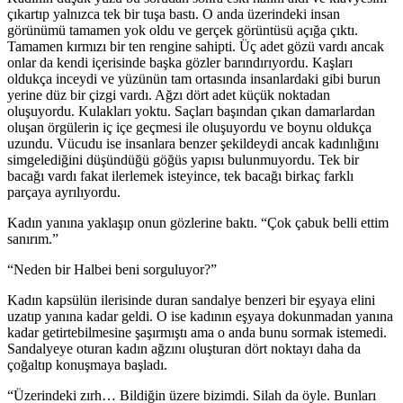
çıkartıp yalnızca tek bir tuşa bastı. O anda üzerindeki insan
görünümü tamamen yok oldu ve gerçek görüntüsü açığa çıktı.
Tamamen kırmızı bir ten rengine sahipti. Üç adet gözü vardı ancak
onlar da kendi içerisinde başka gözler barındırıyordu. Kaşları
oldukça inceydi ve yüzünün tam ortasında insanlardaki gibi burun
yerine düz bir çizgi vardı. Ağzı dört adet küçük noktadan
oluşuyordu. Kulakları yoktu. Saçları başından çıkan damarlardan
oluşan örgülerin iç içe geçmesi ile oluşuyordu ve boynu oldukça
uzundu. Vücudu ise insanlara benzer şekildeydi ancak kadınlığını
simgelediğini düşündüğü göğüs yapısı bulunmuyordu. Tek bir
bacağı vardı fakat ilerlemek isteyince, tek bacağı birkaç farklı
parçaya ayrılıyordu.
Kadın yanına yaklaşıp onun gözlerine baktı. “Çok çabuk belli ettim
sanırım.”
“Neden bir Halbei beni sorguluyor?”
Kadın kapsülün ilerisinde duran sandalye benzeri bir eşyaya elini
uzatıp yanına kadar geldi. O ise kadının eşyaya dokunmadan yanına
kadar getirtebilmesine şaşırmıştı ama o anda bunu sormak istemedi.
Sandalyeye oturan kadın ağzını oluşturan dört noktayı daha da
çoğaltıp konuşmaya başladı.
“Üzerindeki zırh… Bildiğin üzere bizimdi. Silah da öyle. Bunları