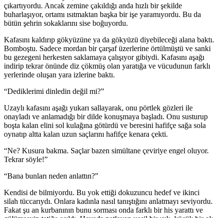
çıkartıyordu. Ancak zemine çakıldığı anda hızlı bir şekilde
buharlaşıyor, ortamı ısıtmaktan başka bir işe yaramıyordu. Bu da
bütün şehrin sokaklarını sise boğuyordu.
Kafasını kaldırıp gökyüzüne ya da gökyüzü diyebileceği alana baktı.
Bomboştu. Sadece mordan bir çarşaf üzerlerine örtülmüştü ve sanki
bu gezegeni herkesten saklamaya çalışıyor gibiydi. Kafasını aşağı
indirip tekrar önünde diz çökmüş olan yaratığa ve vücudunun farklı
yerlerinde oluşan yara izlerine baktı.
“Dediklerimi dinledin değil mi?”
Uzaylı kafasını aşağı yukarı sallayarak, onu pörtlek gözleri ile
onayladı ve anlamadığı bir dilde konuşmaya başladı. Onu susturup
boşta kalan elini sol kulağına götürdü ve beresini hafifçe sağa sola
oynatıp altta kalan uzun saçlarını hafifçe kenara çekti.
“Ne? Kusura bakma. Saçlar bazen simültane çeviriye engel oluyor.
Tekrar söyle!”
“Bana bunları neden anlattın?”
Kendisi de bilmiyordu. Bu yok ettiği dokuzuncu hedef ve ikinci
silah tüccarıydı. Onlara kadınla nasıl tanıştığını anlatmayı seviyordu.
Fakat şu an kurbanının bunu sorması onda farklı bir his yarattı ve