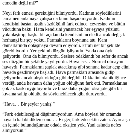
etmedin değil mi?”
Neyi fark etmesi gerektiğini bilmiyordu. Kadının söylediklerini
tamamen anlamaya çalışsa da bunu başaramıyordu. Kadının
kendisini baştan aşağı süzdüğünü fark edince, çevresine ve bütün
vücuduna baktı. Hatta kendisini yansıtacak her eşyaya yüzünü
yakınlaştırıp, başka bir açıdan da kendisini inceledi ancak değişik
herhangi bir şey yoktu. Parmaklarını boynuna attı. Kanı
damarlarında dolaşmaya devam ediyordu. Etrafı net bir şekilde
görebiliyordu. Yer çekimi düzgün işliyordu. Ya da ona öyle
geliyordu. Onu da bilmiyordu. Seslere odaklandı bu sefer de ancak
ses düzgün bir şekilde yayılıyordu. Hava ise… Normal olmayan
havaydı. Parmaklarını şaplak atacakmış gibi sonuna kadar açıp elini
havada gezdirmeye başladı. Hava parmakları arasında gidip
geliyordu ancak alışık olduğu gibi değildi. Dikkatini olabildiğince
verdiği anda havanın daha yoğun olduğunu fark etti. Parmaklarına
çok az baskı uyguluyordu ve biraz daha yoğun olsa jöle gibi bir
kıvama sahip olduğu da söylenebilecek gibi duruyordu.
“Hava… Bir şeyler yanlış!”
“Fark edebileceğini düşünmüyordum. Ama böylesi bir ortamda
hayatta kalabildikten sonra… Er geç fark edecektin zaten. Ayrıca şu
an içinde bulunduğumuz odada oksijen yok. Yani aslında nefes
almıyorsun.”