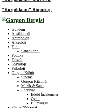
”Korpiklaani” Röportajı
Gündem
Ansiklopedi
Antropoloji
Arkeoloji
Tarih
Sanat Tarihi
Politika
Felsefe
Sosyoloji
Psikoloji
Gorgon Kültür
Sinema
Gorgon Kitaplığı
Müzik & Sanat
Edebiyat
Edebi İncelemeler
Öykü
Bilimkurgu
Söyleşi/Röportaj