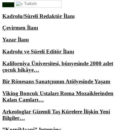
Turkish
Gündemimizde Ne Var?
Kadrolu/Süreli Redaktör İlanı
Çevirmen İlanı
Yazar İlanı
Kadrolu ve Süreli Editör İlanı
Kaliforniya Üniversitesi, bünyesinde 2000 adet
çocuk hikâye…
Bir Rönesans Sanatçısının Atölyesinde Yaşam
Viking Boncuk Ustaları Roma Mozaiklerinden
Kalan Camları…
Arkeologlar Gizemli Taş Kürelere İlişkin Yeni
Bilgiler…
”Korpiklaani” Interview