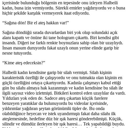
içerisinde bulunduğu bölgenin en tepesinde onu izleyen Halbeili
kadın, buna izin vermiyordu. Sürekli emirler yağdırıyordu ve o buna
hiçbir şekilde karşılık vermeyerek itaat ediyordu.
“Sağına dön! Bir el ateş hakkın var!”
Sağına döndüğü sırada duvarlardan biri yok olup solundaki açık
alanı kapattı ve önüne iki tane hologram çıkarttı. Biri kendisi gibi
insandı. Diğeri ise farklı renkte boynuzlara sahip olan bir uzaylıydı.
İnsan masum duruyordu fakat uzaylı onun yerine elinde garip bir
nesne tutuyordu.
“Kime ateş edeceksin?”
Halbeili kadın kendisine garip bir silah vermişti. Silah kişinin
karakteristik özelliği ile çalışıyordu ve onu tutmakta olan kişinin en
güçlü özelliğini ortaya çıkartıyordu. Kadınla çalışmayı kabul ettiği
gün bu silahı almaya hak kazanmıştı ve kadın kendisine bu silah ile
ilgili sayısız video izletmişti. Bitkileri kontrol eden uzaylılar da vardı.
Yıldızları yok eden de. Sadece ateş çıkartan küçük farelere
benzeyen yaratıklar da bulunuyordu bu videolar içerisinde,
yıldırımlar yağdıran şeytan görünümlü tipler de. Bu onda
olabildiğince heyecan ve istek uyandırmıştı fakat daha silahı ilk
ateşlemesinde, hedefine düz bir ışık haresi gönderebilmişti. Küçük,
silindir ve dümdüz ilerleyen bir ışık haresi… Tek yapabildiği buydu.