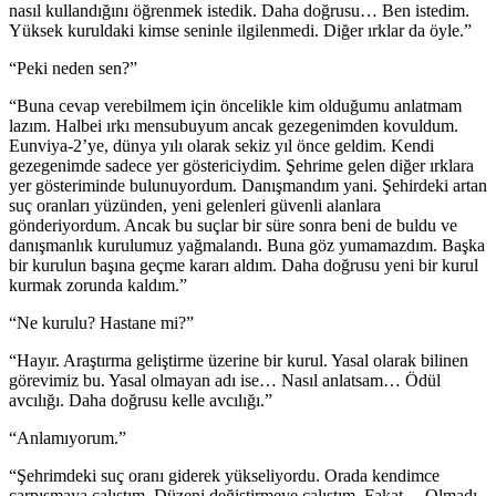
nasıl kullandığını öğrenmek istedik. Daha doğrusu… Ben istedim.
Yüksek kuruldaki kimse seninle ilgilenmedi. Diğer ırklar da öyle.”
“Peki neden sen?”
“Buna cevap verebilmem için öncelikle kim olduğumu anlatmam
lazım. Halbei ırkı mensubuyum ancak gezegenimden kovuldum.
Eunviya-2’ye, dünya yılı olarak sekiz yıl önce geldim. Kendi
gezegenimde sadece yer göstericiydim. Şehrime gelen diğer ırklara
yer gösteriminde bulunuyordum. Danışmandım yani. Şehirdeki artan
suç oranları yüzünden, yeni gelenleri güvenli alanlara
gönderiyordum. Ancak bu suçlar bir süre sonra beni de buldu ve
danışmanlık kurulumuz yağmalandı. Buna göz yumamazdım. Başka
bir kurulun başına geçme kararı aldım. Daha doğrusu yeni bir kurul
kurmak zorunda kaldım.”
“Ne kurulu? Hastane mi?”
“Hayır. Araştırma geliştirme üzerine bir kurul. Yasal olarak bilinen
görevimiz bu. Yasal olmayan adı ise… Nasıl anlatsam… Ödül
avcılığı. Daha doğrusu kelle avcılığı.”
“Anlamıyorum.”
“Şehrimdeki suç oranı giderek yükseliyordu. Orada kendimce
çarpışmaya çalıştım. Düzeni değiştirmeye çalıştım. Fakat… Olmadı.