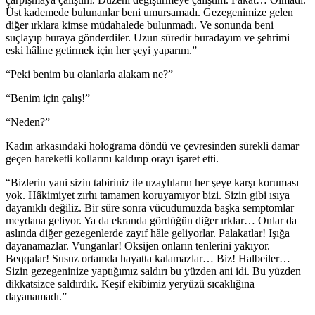
Üst kademede bulunanlar beni umursamadı. Gezegenimize gelen
diğer ırklara kimse müdahalede bulunmadı. Ve sonunda beni
suçlayıp buraya gönderdiler. Uzun süredir buradayım ve şehrimi
eski hâline getirmek için her şeyi yaparım.”
“Peki benim bu olanlarla alakam ne?”
“Benim için çalış!”
“Neden?”
Kadın arkasındaki holograma döndü ve çevresinden sürekli damar
geçen hareketli kollarını kaldırıp orayı işaret etti.
“Bizlerin yani sizin tabiriniz ile uzaylıların her şeye karşı koruması
yok. Hâkimiyet zırhı tamamen koruyamıyor bizi. Sizin gibi ısıya
dayanıklı değiliz. Bir süre sonra vücudumuzda başka semptomlar
meydana geliyor. Ya da ekranda gördüğün diğer ırklar… Onlar da
aslında diğer gezegenlerde zayıf hâle geliyorlar. Palakatlar! Işığa
dayanamazlar. Vunganlar! Oksijen onların tenlerini yakıyor.
Beqqalar! Susuz ortamda hayatta kalamazlar… Biz! Halbeiler…
Sizin gezegeninize yaptığımız saldırı bu yüzden ani idi. Bu yüzden
dikkatsizce saldırdık. Keşif ekibimiz yeryüzü sıcaklığına
dayanamadı.”