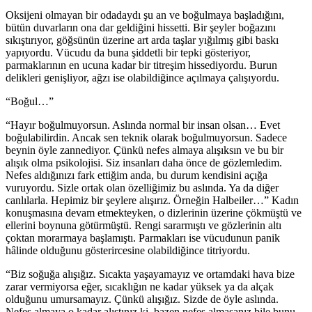
Oksijeni olmayan bir odadaydı şu an ve boğulmaya başladığını,
bütün duvarların ona dar geldiğini hissetti. Bir şeyler boğazını
sıkıştırıyor, göğsünün üzerine art arda taşlar yığılmış gibi baskı
yapıyordu. Vücudu da buna şiddetli bir tepki gösteriyor,
parmaklarının en ucuna kadar bir titreşim hissediyordu. Burun
delikleri genişliyor, ağzı ise olabildiğince açılmaya çalışıyordu.
“Boğul…”
“Hayır boğulmuyorsun. Aslında normal bir insan olsan… Evet
boğulabilirdin. Ancak sen teknik olarak boğulmuyorsun. Sadece
beynin öyle zannediyor. Çünkü nefes almaya alışıksın ve bu bir
alışık olma psikolojisi. Siz insanları daha önce de gözlemledim.
Nefes aldığınızı fark ettiğim anda, bu durum kendisini açığa
vuruyordu. Sizle ortak olan özelliğimiz bu aslında. Ya da diğer
canlılarla. Hepimiz bir şeylere alışırız. Örneğin Halbeiler…” Kadın
konuşmasına devam etmekteyken, o dizlerinin üzerine çökmüştü ve
ellerini boynuna götürmüştü. Rengi sararmıştı ve gözlerinin altı
çoktan morarmaya başlamıştı. Parmakları ise vücudunun panik
hâlinde olduğunu gösterircesine olabildiğince titriyordu.
“Biz soğuğa alışığız. Sıcakta yaşayamayız ve ortamdaki hava bize
zarar vermiyorsa eğer, sıcaklığın ne kadar yüksek ya da alçak
olduğunu umursamayız. Çünkü alışığız. Sizde de öyle aslında.
Nefes almaya o kadar alıştınız ki, bazen nefes almasanız bile bunu