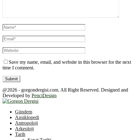
Save my name, email, and website in this browser for the next
time I comment.
@2026 - gorgondergisi.com. All Right Reserved. Designed and
Developed by
PenciDesign
Facebook
Twitter
Youtube
Gündem
Ansiklopedi
Antropoloji
Arkeoloji
Tarih
Sanat Tarihi