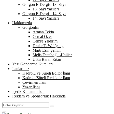
Gorgon E-Dergisi 13. Sayı
13. Sayı Yazıları
Gorgon E-Dergisi 14. Sayı
14. Sayı Yazıları
Hakkımızda
Gorgonlar
Arman Tekin
Cemal Özer
Cemre Yıldırım
Drake T. Wolfgang
Martı Esin Şemin
Melis Fettahoğlu-Hallier
Utku Baran Ertan
Yazı Gönderme Kuralları
İlanlarımız
Kadrolu ve Süreli Editör İlanı
Kadrolu/Süreli Redaktör İlanı
Çevirmen İlanı
Yazar İlanı
İçerik Kullanım İzni
Reklam ve Sponsorluk Hakkında
Search
Search
for:
Primary