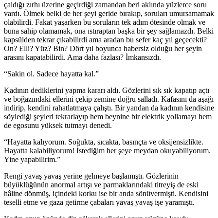
çaldığı zırhı üzerine geçirdiği zamandan beri aklında yüzlerce soru
vardı. Ölmek belki de her şeyi geride bırakıp, soruları umursamamak
olabilirdi. Fakat yaşarken bu soruların tek adım ötesinde olmak ve
buna sahip olamamak, ona ıstıraptan başka bir şey sağlamazdı. Belki
kapsülden tekrar çıkabilirdi ama aradan bu sefer kaç yıl geçecekti?
On? Elli? Yüz? Bin? Dört yıl boyunca habersiz olduğu her şeyin
arasını kapatabilirdi. Ama daha fazlası? İmkansızdı.
“Sakin ol. Sadece hayatta kal.”
Kadının dediklerini yapma kararı aldı. Gözlerini sık sık kapatıp açtı
ve boğazındaki ellerini çekip zemine doğru salladı. Kafasını da aşağı
indirip, kendini rahatlatmaya çalıştı. Bir yandan da kadının kendisine
söylediği şeyleri tekrarlayıp hem beynine bir elektrik yollamayı hem
de egosunu yüksek tutmayı denedi.
“Hayatta kalıyorum. Soğukta, sıcakta, basınçta ve oksijensizlikte.
Hayatta kalabiliyorum! İstediğim her şeye meydan okuyabiliyorum.
Yine yapabilirim.”
Rengi yavaş yavaş yerine gelmeye başlamıştı. Gözlerinin
büyüklüğünün anormal artışı ve parmaklarındaki titreyiş de eski
hâline dönmüş, içindeki korku ise bir anda sönüvermişti. Kendisini
teselli etme ve gaza getirme çabaları yavaş yavaş işe yaramıştı.