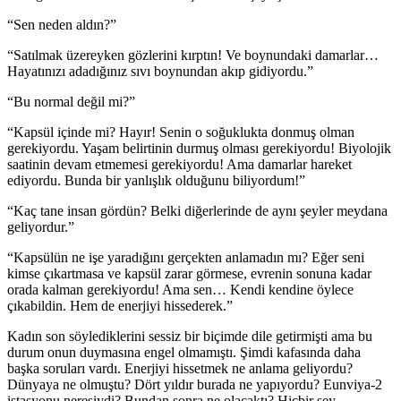
“Sen neden aldın?”
“Satılmak üzereyken gözlerini kırptın! Ve boynundaki damarlar…
Hayatınızı adadığınız sıvı boynundan akıp gidiyordu.”
“Bu normal değil mi?”
“Kapsül içinde mi? Hayır! Senin o soğuklukta donmuş olman
gerekiyordu. Yaşam belirtinin durmuş olması gerekiyordu! Biyolojik
saatinin devam etmemesi gerekiyordu! Ama damarlar hareket
ediyordu. Bunda bir yanlışlık olduğunu biliyordum!”
“Kaç tane insan gördün? Belki diğerlerinde de aynı şeyler meydana
geliyordur.”
“Kapsülün ne işe yaradığını gerçekten anlamadın mı? Eğer seni
kimse çıkartmasa ve kapsül zarar görmese, evrenin sonuna kadar
orada kalman gerekiyordu! Ama sen… Kendi kendine öylece
çıkabildin. Hem de enerjiyi hissederek.”
Kadın son söylediklerini sessiz bir biçimde dile getirmişti ama bu
durum onun duymasına engel olmamıştı. Şimdi kafasında daha
başka soruları vardı. Enerjiyi hissetmek ne anlama geliyordu?
Dünyaya ne olmuştu? Dört yıldır burada ne yapıyordu? Eunviya-2
istasyonu neresiydi? Bundan sonra ne olacaktı? Hiçbir şey