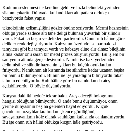
Kadının seslenmesi ile kendine geldi ve hızla belindeki yerinden
silahını çıkarttı. Dünyada kullandıkları altı patlara oldukça
benziyordu fakat yapısı
teknolojinin gelişmişliğini gözler önüne seriyordu. Mermi haznesinin
olduğu yerde sadece altı tane deliği bulunan yuvarlak bir silindir
vardı. Fakat içi boştu ve delikleri parlıyordu. Onun ruh hâline göre
delikler renk değiştiriyordu. Kabzanın üzerinde ise parmak izi
tarayıcısı gibi bir tarayıcı vardı ve kabzayı eline alır almaz bileğinin
altına kadar onu saran bir metal protez oluşturuyordu. Bu işlem bir
saniyenin altında gerçekleşiyordu. Namlu ise bazı yerlerinden
delinmişti ve silindir haznenin ışıkları bu küçük oyuklardan
fırlıyordu. Namlunun alt kısmında ise silindire kadar uzanan başka
bir namlu bulunuyordu. Bunun ne işe yaradığını bilmiyordu fakat
tahmin edebiliyordu. Ruh hâline göre bu namludan da ateş
açılabiliyordu. O böyle düşünüyordu.
Karşısındaki iki hedefe tekrar baktı. Ateş edeceği hologramın
hangisi olduğunu bilmiyordu. O anda bunu düşünmüyor, onun
yerine dünyasının başına gelenleri hayal ediyordu. Küçük
çocukların uzaylılar tarafından işkence gördüğünü,
savaşamayanların köle olarak satıldığını kafasında canlandırıyordu.
Bu işe onun ruh hâlini oldukça kızgın hâle getiriyordu.