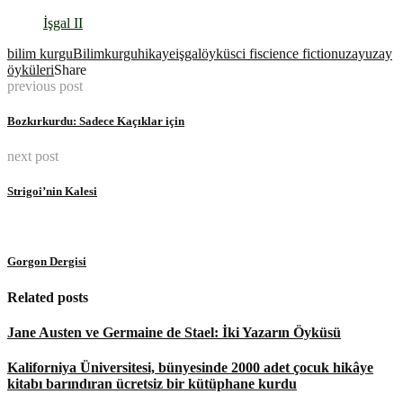
İşgal II
bilim kurgu
Bilimkurgu
hikaye
işgal
öykü
sci fi
science fiction
uzay
uzay
öyküleri
Share
previous post
Bozkırkurdu: Sadece Kaçıklar için
next post
Strigoi’nin Kalesi
Gorgon Dergisi
Related posts
Jane Austen ve Germaine de Stael: İki Yazarın Öyküsü
Kaliforniya Üniversitesi, bünyesinde 2000 adet çocuk hikâye
kitabı barındıran ücretsiz bir kütüphane kurdu