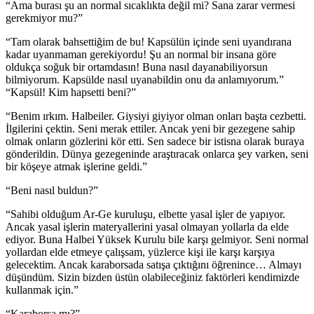
“Ama burası şu an normal sıcaklıkta değil mi? Sana zarar vermesi
gerekmiyor mu?”
“Tam olarak bahsettiğim de bu! Kapsülün içinde seni uyandırana
kadar uyanmaman gerekiyordu! Şu an normal bir insana göre
oldukça soğuk bir ortamdasın! Buna nasıl dayanabiliyorsun
bilmiyorum. Kapsülde nasıl uyanabildin onu da anlamıyorum.”
“Kapsül! Kim hapsetti beni?”
“Benim ırkım. Halbeiler. Giysiyi giyiyor olman onları başta cezbetti.
İlgilerini çektin. Seni merak ettiler. Ancak yeni bir gezegene sahip
olmak onların gözlerini kör etti. Sen sadece bir istisna olarak buraya
gönderildin. Dünya gezegeninde araştıracak onlarca şey varken, seni
bir köşeye atmak işlerine geldi.”
“Beni nasıl buldun?”
“Sahibi olduğum Ar-Ge kuruluşu, elbette yasal işler de yapıyor.
Ancak yasal işlerin materyallerini yasal olmayan yollarla da elde
ediyor. Buna Halbei Yüksek Kurulu bile karşı gelmiyor. Seni normal
yollardan elde etmeye çalışsam, yüzlerce kişi ile karşı karşıya
gelecektim. Ancak karaborsada satışa çıktığını öğrenince… Almayı
düşündüm. Sizin bizden üstün olabileceğiniz faktörleri kendimizde
kullanmak için.”
“Karaborsa mı?”