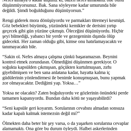
düşünmüyorsunuz. Bak. Sana söyleyene kadar umurunda bile
değildi. Şimdi boğulduğunu düşünüyorsun.”
Rengi giderek mora dönüşüyordu ve parmakları titremeyi kesmişti.
Göz bebekleri büyümüş, yüzündeki kemikler de derisini yırtıp
geçecek gibi gün yüzüne çıkmıştı. Öleceğini düşünüyordu. Hiçbir
şeyi bilmediği, yabancı bir yerde ve gezegeninin dışında ölüp
gidecekti. Her zaman olduğu gibi, kimse onu hatırlamayacaktı ve
tanımayacaktı bile.
“Sakin ol. Nefes almaya çalışma çünkü başaramazsın. Beynini
kontrol etmek zorundasın. Ölmediğini düşünmen gerekiyor. O
soğukta kapsülden çıkmışsan, göçükten kurtulmuşsan, zırhı
giyebilmişsen ve ben sana anlatana kadar, hayatta kalma iç
güdülerinin yönlendirmesi ile benimle konuşmuşsan, bunu yapmak
zor olmayacaktır. Dediğimi yap. Yoksa…”
Yoksa ne olacaktı? Zaten boğuluyordu ve gözlerinin önündeki perde
tamamen kapanıyordu. Bundan daha kötü ne yaşayabilirdi?
“Seni kapsüle geri koyarım. Sorularının cevabını almadan sonsuza
kadar kapalı kalmak istemezsin değil mi?”
Ölmekten daha beter bir şey varsa, o da yaşarken sorularına cevaplar
alamamaktı. Ona göre bu durum öyleydi. Halbei askerlerinden