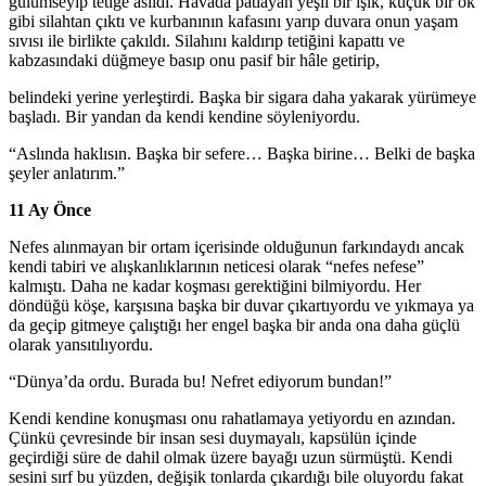
gülümseyip tetiğe asıldı. Havada patlayan yeşil bir ışık, küçük bir ok
gibi silahtan çıktı ve kurbanının kafasını yarıp duvara onun yaşam
sıvısı ile birlikte çakıldı. Silahını kaldırıp tetiğini kapattı ve
kabzasındaki düğmeye basıp onu pasif bir hâle getirip,
belindeki yerine yerleştirdi. Başka bir sigara daha yakarak yürümeye
başladı. Bir yandan da kendi kendine söyleniyordu.
“Aslında haklısın. Başka bir sefere… Başka birine… Belki de başka
şeyler anlatırım.”
11 Ay Önce
Nefes alınmayan bir ortam içerisinde olduğunun farkındaydı ancak
kendi tabiri ve alışkanlıklarının neticesi olarak “nefes nefese”
kalmıştı. Daha ne kadar koşması gerektiğini bilmiyordu. Her
döndüğü köşe, karşısına başka bir duvar çıkartıyordu ve yıkmaya ya
da geçip gitmeye çalıştığı her engel başka bir anda ona daha güçlü
olarak yansıtılıyordu.
“Dünya’da ordu. Burada bu! Nefret ediyorum bundan!”
Kendi kendine konuşması onu rahatlamaya yetiyordu en azından.
Çünkü çevresinde bir insan sesi duymayalı, kapsülün içinde
geçirdiği süre de dahil olmak üzere bayağı uzun sürmüştü. Kendi
sesini sırf bu yüzden, değişik tonlarda çıkardığı bile oluyordu fakat