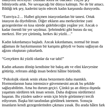
bilmiyordu artık. Ne savaşacağı bir dünya kalmıştı. Ne de bir amacı.
Bildiği tek şey, kaderini tayin edecek kadın karşısında duruyordu.
“Eunviya-2… Halbei göçmen istasyonlardan bir tanesi. Ortak
istasyon da diyebilirsin. Diğer ırkların ana merkezlerine yani
gezegenlerine en kısa sürede gidebileceğin yegâne yer. Ancak o
kadar önemli bir yer sayılmaz. Şehrimdeki gibi burası da suç
merkezi. Her yer çürümüş, herkes iki yüzlü…”
Kadın kıkırdamaya başladı. Ancak kıkırdaması, normal bir insan
ağlaması ile haykırmasının bir karışımı gibiydi ve bunu sağlayan da
ağzını oluşturan çukurlardı.
“Gerçekten iki yüzlü olanlar da var tabi!”
Kadın arkasını dönüp kendisine bir bakış attı ve elini klavyesine
götürüp, referans aldığı insan bedeni hâline büründü.
“Psikolojik olarak senin ırkına benzemem daha mantıklı.
Hormonlarının bana istemsizce güvenmesini ancak bu şekilde
sağlayabilirim. Ama bu durum geçici. Çünkü şu an dünya dışında
yaşamını sürdüren tek insan sensin. Daha doğrusu sürdürmeyi
başaran. Bu yüzden sadece senin için böyle görünmeyi tercih
ediyorum. Başka biri tarafından görülmek istemem. Sonuçta
insanların kendi gezegenlerinden çıkması yasak. Bu arada hâlen fark