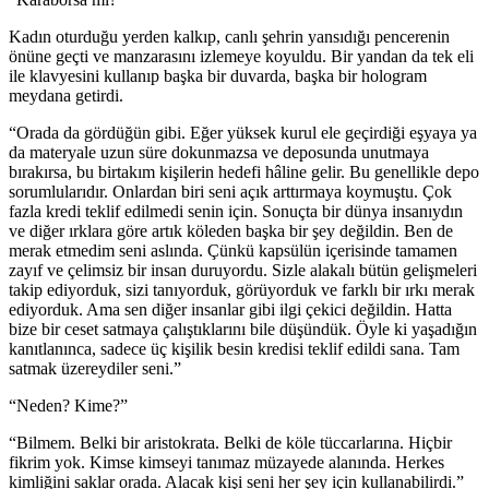
Kadın oturduğu yerden kalkıp, canlı şehrin yansıdığı pencerenin
önüne geçti ve manzarasını izlemeye koyuldu. Bir yandan da tek eli
ile klavyesini kullanıp başka bir duvarda, başka bir hologram
meydana getirdi.
“Orada da gördüğün gibi. Eğer yüksek kurul ele geçirdiği eşyaya ya
da materyale uzun süre dokunmazsa ve deposunda unutmaya
bırakırsa, bu birtakım kişilerin hedefi hâline gelir. Bu genellikle depo
sorumlularıdır. Onlardan biri seni açık arttırmaya koymuştu. Çok
fazla kredi teklif edilmedi senin için. Sonuçta bir dünya insanıydın
ve diğer ırklara göre artık köleden başka bir şey değildin. Ben de
merak etmedim seni aslında. Çünkü kapsülün içerisinde tamamen
zayıf ve çelimsiz bir insan duruyordu. Sizle alakalı bütün gelişmeleri
takip ediyorduk, sizi tanıyorduk, görüyorduk ve farklı bir ırkı merak
ediyorduk. Ama sen diğer insanlar gibi ilgi çekici değildin. Hatta
bize bir ceset satmaya çalıştıklarını bile düşündük. Öyle ki yaşadığın
kanıtlanınca, sadece üç kişilik besin kredisi teklif edildi sana. Tam
satmak üzereydiler seni.”
“Neden? Kime?”
“Bilmem. Belki bir aristokrata. Belki de köle tüccarlarına. Hiçbir
fikrim yok. Kimse kimseyi tanımaz müzayede alanında. Herkes
kimliğini saklar orada. Alacak kişi seni her şey için kullanabilirdi.”