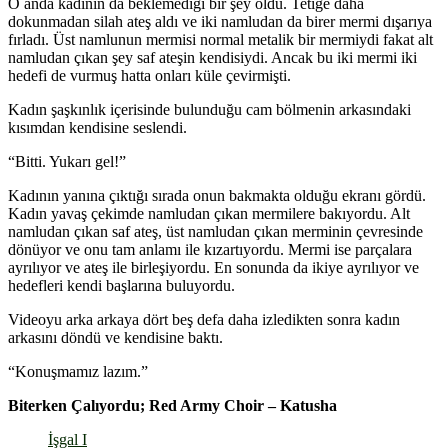
O anda kadının da beklemediği bir şey oldu. Tetiğe daha
dokunmadan silah ateş aldı ve iki namludan da birer mermi dışarıya
fırladı. Üst namlunun mermisi normal metalik bir mermiydi fakat alt
namludan çıkan şey saf ateşin kendisiydi. Ancak bu iki mermi iki
hedefi de vurmuş hatta onları küle çevirmişti.
Kadın şaşkınlık içerisinde bulunduğu cam bölmenin arkasındaki
kısımdan kendisine seslendi.
“Bitti. Yukarı gel!”
Kadının yanına çıktığı sırada onun bakmakta olduğu ekranı gördü.
Kadın yavaş çekimde namludan çıkan mermilere bakıyordu. Alt
namludan çıkan saf ateş, üst namludan çıkan merminin çevresinde
dönüyor ve onu tam anlamı ile kızartıyordu. Mermi ise parçalara
ayrılıyor ve ateş ile birleşiyordu. En sonunda da ikiye ayrılıyor ve
hedefleri kendi başlarına buluyordu.
Videoyu arka arkaya dört beş defa daha izledikten sonra kadın
arkasını döndü ve kendisine baktı.
“Konuşmamız lazım.”
Biterken Çalıyordu; Red Army Choir – Katusha
İşgal I