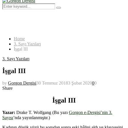
Menu
Search
Search
for:
Home
3. Sayı Yazıları
İşgal III
3. Sayı Yazıları
İşgal III
by
Gorgon Dergisi
30 Temmuz 2018
3 Şubat 2020
0
0
Share
İşgal III
Yazar:
Drake T. Wolfgang (Bu yazı
Gorgon e-Dergisi’nin 3.
Sayısı
’nda yayınlanmıştır.)
Kadının düşük yüzü bu sorudan sonra eski hâlini aldı ve klavyesini