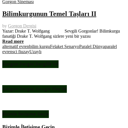
Gorgon Sineması
Bilimkurgunun Temel Taşları II
by
Gorgon Dergisi
Yazar: Drake T. Wolfgang Sevgili Gorgonlar! Bilimkurgu
fanatiği Drake T. Wolfgang sizlere yeni bir yazısı
Read more
alternatif evren
bilim kurgu
Felaket Senaryo
Paralel Dünya
paralel
evren
sci fi
uzay
Uzaylı
Gorgon Dergisi Dergilik’te!
Gorgon Dergisi Google Play’de
Bizimle İletişime Geçin
Bizimle İletişime Geçin