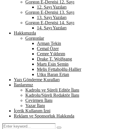
Gorgon E-Dergisi 12. Sayı
12. Sayı Yazıları
Gorgon E-Dergisi 13. Sayı
13. Sayı Yazıları
Gorgon E-Dergisi 14. Sayı
14. Sayı Yazıları
Hakkımızda
Gorgonlar
Arman Tekin
Cemal Özer
Cemre Yıldırım
Drake T. Wolfgang
Martı Esin Şemin
Melis Fettahoğlu-Hallier
Utku Baran Ertan
Yazı Gönderme Kuralları
İlanlarımız
Kadrolu ve Süreli Editör İlanı
Kadrolu/Süreli Redaktör İlanı
Çevirmen İlanı
Yazar İlanı
İçerik Kullanım İzni
Reklam ve Sponsorluk Hakkında
Search