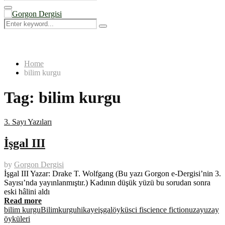
Search
for:
Primary
Menu
Search
Search
for:
Home
bilim kurgu
Tag:
bilim kurgu
3. Sayı Yazıları
İşgal III
by
Gorgon Dergisi
İşgal III Yazar: Drake T. Wolfgang (Bu yazı Gorgon e-Dergisi’nin 3.
Sayısı’nda yayınlanmıştır.) Kadının düşük yüzü bu sorudan sonra
eski hâlini aldı
Read more
bilim kurgu
Bilimkurgu
hikaye
işgal
öykü
sci fi
science fiction
uzay
uzay
öyküleri