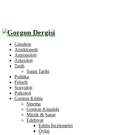
Gündem
Ansiklopedi
Antropoloji
Arkeoloji
Tarih
Sanat Tarihi
Politika
Felsefe
Sosyoloji
Psikoloji
Gorgon Kültür
Sinema
Gorgon Kitaplığı
Müzik & Sanat
Edebiyat
Edebi İncelemeler
Öykü