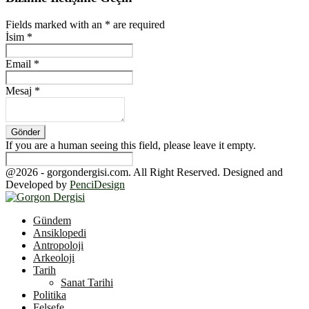
Fields marked with an
*
are required
İsim
*
Email
*
Mesaj
*
If you are a human seeing this field, please leave it empty.
@2026 - gorgondergisi.com. All Right Reserved. Designed and
Developed by
PenciDesign
Facebook
Twitter
Youtube
Gündem
Ansiklopedi
Antropoloji
Arkeoloji
Tarih
Sanat Tarihi
Politika
Felsefe