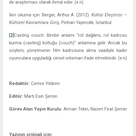
de araştırmacı olarak ihmal eder. (e.n)
İleri okuma için: Berger, Arthur A. (2012).
Kültür Eleştirisi –
Kültürel Kavramlara Giriş,
Pinhan Yayıncılık, İstanbul.
[2]
Casting couch: Birebir anlamı “rol dağılımı, rol kadrosu
kurma (casting) koltuğu (couch)” anlamına gelir. Ancak bu
söylem, yönetmenin film kadrosuna alma vaadiyle kadın
oyunculara uyguladığı cinsel istismarı ifade etmektedir. (e.n)
Redaktör:
Cemre Yıldırım
Editör:
Martı Esin Şemin
Görev Alan Yayın Kurulu:
Arman Tekin, Nazım Fırat Şemin
Yazının orijinali için: