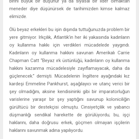
birini büyük bir düşünür ya da siyasal bir lider olmaktan
meneder diye düşünürsek de tarihimizden kimse kalmaz
elimizde.
Ölü beyaz erkekleri bu işin dışında tuttuğunuzda problem bir
yere gitmiyor. Irkçılık, Atlantik’in her iki yakasında kadınların
oy kullanma hakkı için verdikleri mücadelede yaygındı.
Kadınların oy kullanma hakkını savunan Amerikalı Carrie
Chapman Catt “Beyaz ırk üstünlüğü, kadınların oy kullanma
hakkını kazanma mücadelesiyle zayıflamayacak, daha da
güçlenecek.” demişti. Mücadelenin İngiltere ayağındaki kız
kardeşi Emmeline Pankhurst, aşağılayıcı ve utanç verici bir
şey olmadığını, aksine kendisininki gibi bir imparatorluğun
varislerine yaraşır bir şey yaptığını savunup koloniciliğin
gürültücü bir destekçisi olmuştu. Cinsiyetçilik ve yabancı
düşmanlığı sendikal harekette de görülüyordu; bu, işçi
haklarını, daha doğrusu erkek, göçmen olmayan işçilerin
haklarını savunmak adına yapılıyordu.