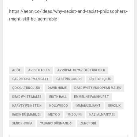
https://aeon.co/ideas/why-sexist-and-racist-philosophers-
might-still-be-admirable
MeToo MeToo MeToo MeToo MeToo MeToo MeToo
MeToo MeToo
ABÖE
ARISTOTELES
AVRUPALI BEYAZ ÖLÜ ERKEKLER
CARRIE CHAPMAN CATT
CASTING COUCH
CINSIYETÇILIK
ÇOKKÜLTÜRCÜLÜK
DAVID HUME
DEAD WHITE EUROPEAN MALES
DEAD WHITE MALES
EDITH HALL
EMMELINE PANKHURST
HARVEY WEINSTEIN
HOLLYWOOD
IMMANUEL KANT
IRKÇILIK
KADIN DÜŞMANLIĞI
METOO
MIZOJINI
NAZI ALMANYASI
XENOPHOBIA
YABANCI DÜŞMANLIĞI
ZENOFOBI