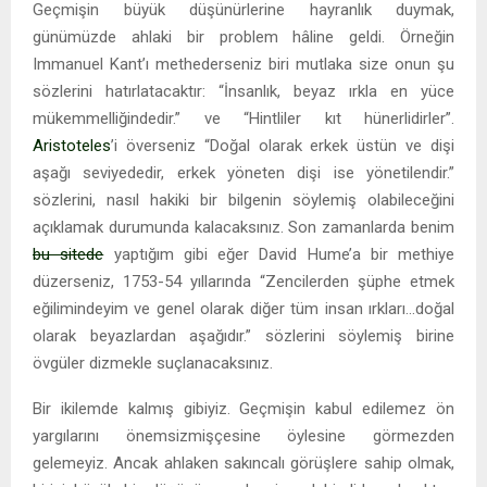
Geçmişin büyük düşünürlerine hayranlık duymak,
günümüzde ahlaki bir problem hâline geldi. Örneğin
Immanuel Kant’ı methederseniz biri mutlaka size onun şu
sözlerini hatırlatacaktır: “İnsanlık, beyaz ırkla en yüce
mükemmelliğindedir.” ve “Hintliler kıt hünerlidirler”.
Aristoteles
’i överseniz “Doğal olarak erkek üstün ve dişi
aşağı seviyededir, erkek yöneten dişi ise yönetilendir.”
sözlerini, nasıl hakiki bir bilgenin söylemiş olabileceğini
açıklamak durumunda kalacaksınız. Son zamanlarda benim
bu sitede
yaptığım gibi eğer David Hume’a bir methiye
düzerseniz, 1753-54 yıllarında “Zencilerden şüphe etmek
eğilimindeyim ve genel olarak diğer tüm insan ırkları…doğal
olarak beyazlardan aşağıdır.” sözlerini söylemiş birine
övgüler dizmekle suçlanacaksınız.
Bir ikilemde kalmış gibiyiz. Geçmişin kabul edilemez ön
yargılarını önemsizmişçesine öylesine görmezden
gelemeyiz. Ancak ahlaken sakıncalı görüşlere sahip olmak,