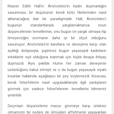
Klasist Edith Hall’ın Aristoteles’in kadın düşmanlığını
savunması, bir düşünürün kendi kötü fikirlerinden nasıl
aklanacağına dair bir paradigmadır. Hall, Aristoteles’i
bugünün standartlarıyla yargılamaktansa onun
düşüncelerinin temellerinin, onu bugün ön yargılı olmaya itip
itmeyeceğini sormanın daha iyi bir ölçüt olduğunu
savunuyor. Aristoteles’in kanıtlara ve deneyime karşı olan
açıklığı dolayısıyla, şüphesiz bugün yaşasaydı kadınların
erkeklerle eşit olduğuna inanmak için hiçbir iknaya ihtiyaç
duymazdı. Aynı şekilde Hume her zaman deneyimin
üstünlüğünü kabul etmişti ve o da bugün yaşasaydı siyahi
insanlar hakkında aşağılayıcı bir şey söylemezdi. Kısacası,
kendi felsefelerini nasıl uyguladıklarıyla ilgili yanlışlarını
görmek için sadece felsefelerinin temellerini bilmemiz
yeterlidir.
Geçmişin düşünürlerini mazur görmeye karşı isteksiz
olmamızın bir nedeni de ölmüşleri affetmenin yaşayanları