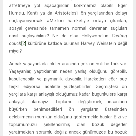
affetmeye yol açacağından korkmamız olabilir. Eğer
Hume’u, Kant’ı ya da Aristoteles’i ön yargılarından dolayı
suçlayamıyorsak #MeToo hareketiyle ortaya çıkarılan,
sosyal çevresinde tamamen normal davranan suçluları
nasıl suçlayabiliriz? Ne de olsa Hollywood’un
Casting
couch
[2]
kültürüne katkıda bulunan Harvey Weinstein değil
miydi?
Ancak yaşayanlarla ölüler arasında çok önemli bir fark var.
Yaşayanlar, yaptıklarının neden yanlış olduğunu görebilir,
kabullenebilir ve pişmanlık duyabilir. Hareketleri eğer suç
teşkil ediyorsa adaletle yüzleşebilirler. Geçmişteki ön
yargılara karşı anlayışlı olduğumuz kadar bugünkülere karşı
anlayışlı olamayız. Toplumu değiştirmek, insanların
büyürken benimsedikleri ön yargıların üstesinden
gelebilmenin mümkün olduğunu göstermekle başlar. Bizi ve
toplumumuzu şekillendirmiş olan bozuk değerler
yaratmaktan sorumlu değiliz ancak günümüzde bu bozuk