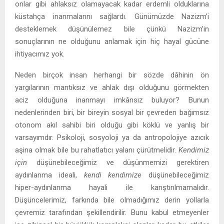
onlar gibi ahlaksız olamayacak kadar erdemli olduklarına
küstahça inanmalarını sağlardı. Günümüzde Nazizm’i
desteklemek düşünülemez bile çünkü Nazizm’in
sonuçlarının ne olduğunu anlamak için hiç hayal gücüne
ihtiyacımız yok.
Neden birçok insan herhangi bir sözde dâhinin ön
yargılarının mantıksız ve ahlak dışı olduğunu görmekten
aciz olduğuna inanmayı imkânsız buluyor? Bunun
nedenlerinden biri, bir bireyin sosyal bir çevreden bağımsız
otonom akıl sahibi biri olduğu gibi köklü ve yanlış bir
varsayımdır. Psikoloji, sosyoloji ya da antropolojiye azıcık
aşina olmak bile bu rahatlatıcı yalanı çürütmelidir.
Kendimiz
için
düşünebileceğimiz ve düşünmemizi gerektiren
aydınlanma ideali,
kendi kendimize
düşünebileceğimiz
hiper-aydınlanma hayali ile karıştırılmamalıdır.
Düşüncelerimiz, farkında bile olmadığımız derin yollarla
çevremiz tarafından şekillendirilir. Bunu kabul etmeyenler