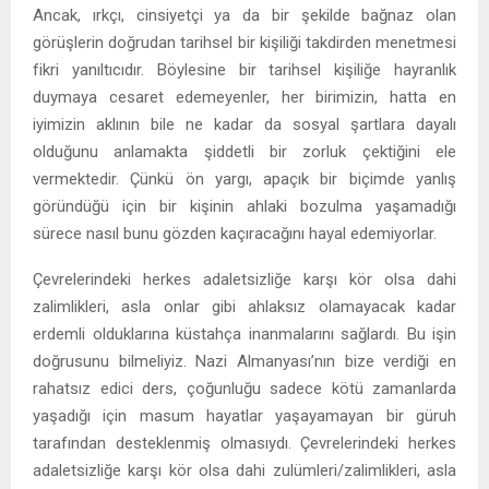
Ancak, ırkçı, cinsiyetçi ya da bir şekilde bağnaz olan
görüşlerin doğrudan tarihsel bir kişiliği takdirden menetmesi
fikri yanıltıcıdır. Böylesine bir tarihsel kişiliğe hayranlık
duymaya cesaret edemeyenler, her birimizin, hatta en
iyimizin aklının bile ne kadar da sosyal şartlara dayalı
olduğunu anlamakta şiddetli bir zorluk çektiğini ele
vermektedir. Çünkü ön yargı, apaçık bir biçimde yanlış
göründüğü için bir kişinin ahlaki bozulma yaşamadığı
sürece nasıl bunu gözden kaçıracağını hayal edemiyorlar.
Çevrelerindeki herkes adaletsizliğe karşı kör olsa dahi
zalimlikleri, asla onlar gibi ahlaksız olamayacak kadar
erdemli olduklarına küstahça inanmalarını sağlardı. Bu işin
doğrusunu bilmeliyiz. Nazi Almanyası’nın bize verdiği en
rahatsız edici ders, çoğunluğu sadece kötü zamanlarda
yaşadığı için masum hayatlar yaşayamayan bir güruh
tarafından desteklenmiş olmasıydı. Çevrelerindeki herkes
adaletsizliğe karşı kör olsa dahi zulümleri/zalimlikleri, asla