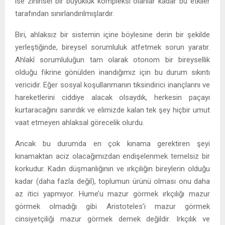
ise zihinsel bir büyüklük kompleksi olanlar kadar bu etkiler
tarafından sınırlandırılmışlardır.
Biri, ahlaksız bir sistemin içine böylesine derin bir şekilde
yerleştiğinde, bireysel sorumluluk atfetmek sorun yaratır.
Ahlakî sorumluluğun tam olarak otonom bir bireysellik
olduğu fikrine gönülden inandığımız için bu durum sıkıntı
vericidir. Eğer sosyal koşullanmanın tiksindirici inançlarını ve
hareketlerini ciddiye alacak olsaydık, herkesin paçayı
kurtaracağını sanırdık ve elimizde kalan tek şey hiçbir umut
vaat etmeyen ahlaksal görecelik olurdu.
Ancak bu durumda en çok kınama gerektiren şeyi
kınamaktan aciz olacağımızdan endişelenmek temelsiz bir
korkudur. Kadın düşmanlığının ve ırkçılığın bireylerin olduğu
kadar (daha fazla değil), toplumun ürünü olması onu daha
az itici yapmıyor. Hume’u mazur görmek ırkçılığı mazur
görmek olmadığı gibi Aristoteles’i mazur görmek
cinsiyetçiliği mazur görmek demek değildir. Irkçılık ve