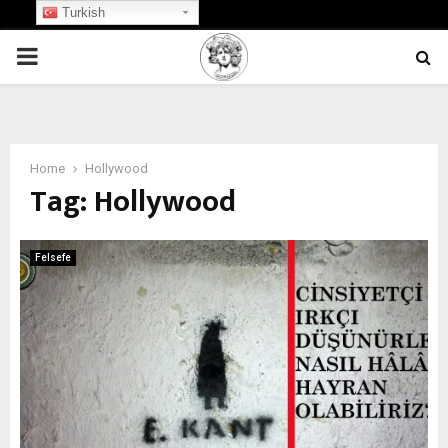
Turkish
PRIMARY
MENU
Home
Hollywood
Tag:
Hollywood
Felsefe