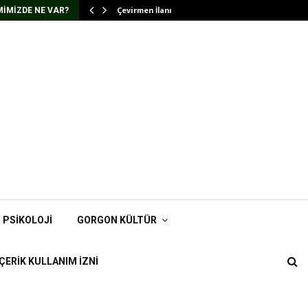
Çevirmen İlanı
IMIZDE NE VAR?
PSIKOLOJI
GORGON KÜLTÜR
İÇERIK KULLANIM İZNI