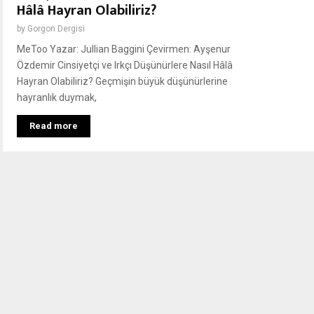
Hâlâ Hayran Olabiliriz?
by
Gorgon Dergisi
MeToo Yazar: Jullian Baggini Çevirmen: Ayşenur
Özdemir Cinsiyetçi ve Irkçı Düşünürlere Nasıl Hâlâ
Hayran Olabiliriz? Geçmişin büyük düşünürlerine
hayranlık duymak,
Read more