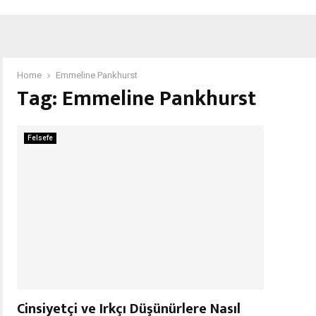
Home
Emmeline Pankhurst
Tag:
Emmeline Pankhurst
Felsefe
Cinsiyetçi ve Irkçı Düşünürlere Nasıl