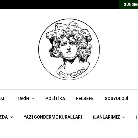
Kadrolu/Süreli Redaktör İlanı
GÜNDEM
OJI
TARIH
POLITIKA
FELSEFE
SOSYOLOJI
ZDA
YAZI GÖNDERME KURALLARI
İLANLARIMIZ