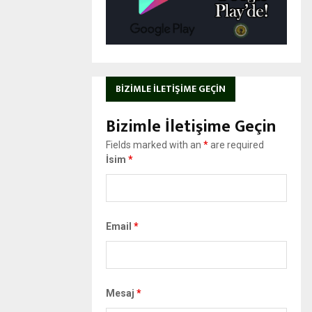
BIZIMLE İLETIŞIME GEÇIN
Bizimle İletişime Geçin
Fields marked with an
*
are required
İsim
*
Email
*
Mesaj
*