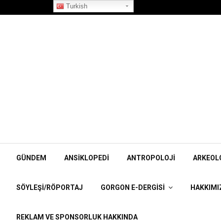
”Korpiklaani” Röportajı
Turkish
GÜNDEM
ANSIKLOPEDI
ANTROPOLOJI
ARKEOL
SÖYLEŞI/RÖPORTAJ
GORGON E-DERGISI
HAKKIMI
REKLAM VE SPONSORLUK HAKKINDA