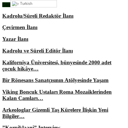
Turkish
Gündemimizde Ne Var?
Kadrolu/Süreli Redaktör İlanı
Çevirmen İlanı
Yazar İlanı
Kadrolu ve Süreli Editör İlanı
Kaliforniya Üniversitesi, bünyesinde 2000 adet
çocuk hikâye…
Bir Rönesans Sanatçısının Atölyesinde Yaşam
Viking Boncuk Ustaları Roma Mozaiklerinden
Kalan Camları…
Arkeologlar Gizemli Taş Kürelere İlişkin Yeni
Bilgiler…
”Korpiklaani” Interview