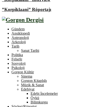
”Korpiklaani” Röportajı
Gündem
Ansiklopedi
Antropoloji
Arkeoloji
Tarih
Sanat Tarihi
Politika
Felsefe
Sosyoloji
Psikoloji
Gorgon Kültür
Sinema
Gorgon Kitaplığı
Müzik & Sanat
Edebiyat
Edebi İncelemeler
Öykü
Bilimkurgu
Söyleşi/Röportaj