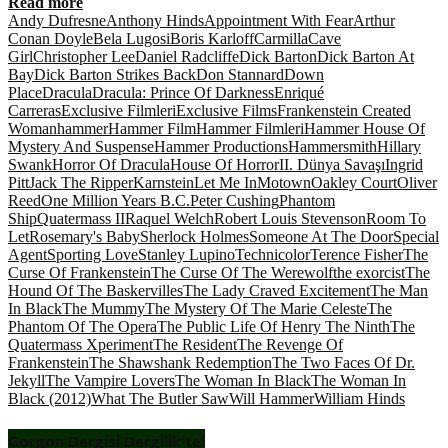
Read more
Andy Dufresne
Anthony Hinds
Appointment With Fear
Arthur
Conan Doyle
Bela Lugosi
Boris Karloff
Carmilla
Cave
Girl
Christopher Lee
Daniel Radcliffe
Dick Barton
Dick Barton At
Bay
Dick Barton Strikes Back
Don Stannard
Down
Place
Dracula
Dracula: Prince Of Darkness
Enriqué
Carreras
Exclusive Filmleri
Exclusive Films
Frankenstein Created
Woman
hammer
Hammer Film
Hammer Filmleri
Hammer House Of
Mystery And Suspense
Hammer Productions
Hammersmith
Hillary
Swank
Horror Of Dracula
House Of Horror
II. Dünya Savaşı
Ingrid
Pitt
Jack The Ripper
Karnstein
Let Me In
Motown
Oakley Court
Oliver
Reed
One Million Years B.C.
Peter Cushing
Phantom
Ship
Quatermass II
Raquel Welch
Robert Louis Stevenson
Room To
Let
Rosemary's Baby
Sherlock Holmes
Someone At The Door
Special
Agent
Sporting Love
Stanley Lupino
Technicolor
Terence Fisher
The
Curse Of Frankenstein
The Curse Of The Werewolf
the exorcist
The
Hound Of The Baskervilles
The Lady Craved Excitement
The Man
In Black
The Mummy
The Mystery Of The Marie Celeste
The
Phantom Of The Opera
The Public Life Of Henry The Ninth
The
Quatermass Xperiment
The Resident
The Revenge Of
Frankenstein
The Shawshank Redemption
The Two Faces Of Dr.
Jekyll
The Vampire Lovers
The Woman In Black
The Woman In
Black (2012)
What The Butler Saw
Will Hammer
William Hinds
Gorgon Dergisi Dergilik’te!