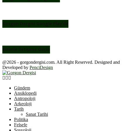
Gorgon Dergisi Google Play’de
Bizimle İletişime Geçin
@2026 - gorgondergisi.com. All Right Reserved. Designed and
Developed by
PenciDesign
Facebook
Twitter
Youtube
Gündem
Ansiklopedi
Antropoloji
Arkeoloji
Tarih
Sanat Tarihi
Politika
Felsefe
Sosyoloji