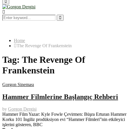
Primary
Menu
Search
for:
Search
Home
The Revenge Of Frankenstein
Tag:
The Revenge Of
Frankenstein
Gorgon Sineması
Hammer Filmlerine Başlangıç Rehberi
by
Gorgon Dergisi
Hammer Film Yazar: Kyle Fowle Çevirmen: Büşra Erturan Hammer
Korku 101 İngiliz prodüksiyon evi “Hammer Filmleri”nin etkileyici
işlerini gösteren, BBC