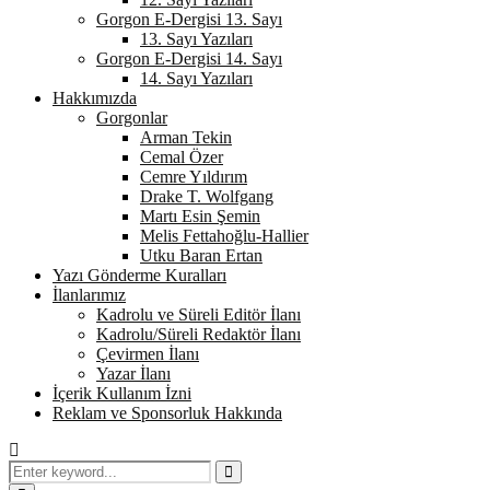
Gorgon E-Dergisi 13. Sayı
13. Sayı Yazıları
Gorgon E-Dergisi 14. Sayı
14. Sayı Yazıları
Hakkımızda
Gorgonlar
Arman Tekin
Cemal Özer
Cemre Yıldırım
Drake T. Wolfgang
Martı Esin Şemin
Melis Fettahoğlu-Hallier
Utku Baran Ertan
Yazı Gönderme Kuralları
İlanlarımız
Kadrolu ve Süreli Editör İlanı
Kadrolu/Süreli Redaktör İlanı
Çevirmen İlanı
Yazar İlanı
İçerik Kullanım İzni
Reklam ve Sponsorluk Hakkında
Search
for:
Search