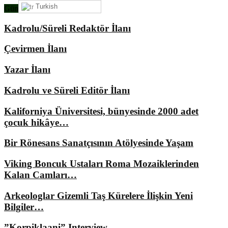
Turkish
Gündemimizde Ne Var?
Kadrolu/Süreli Redaktör İlanı
Çevirmen İlanı
Yazar İlanı
Kadrolu ve Süreli Editör İlanı
Kaliforniya Üniversitesi, bünyesinde 2000 adet
çocuk hikâye…
Bir Rönesans Sanatçısının Atölyesinde Yaşam
Viking Boncuk Ustaları Roma Mozaiklerinden
Kalan Camları…
Arkeologlar Gizemli Taş Kürelere İlişkin Yeni
Bilgiler…
”Korpiklaani” Interview