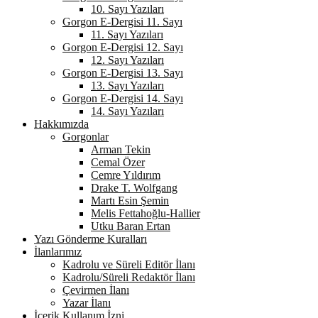
10. Sayı Yazıları
Gorgon E-Dergisi 11. Sayı
11. Sayı Yazıları
Gorgon E-Dergisi 12. Sayı
12. Sayı Yazıları
Gorgon E-Dergisi 13. Sayı
13. Sayı Yazıları
Gorgon E-Dergisi 14. Sayı
14. Sayı Yazıları
Hakkımızda
Gorgonlar
Arman Tekin
Cemal Özer
Cemre Yıldırım
Drake T. Wolfgang
Martı Esin Şemin
Melis Fettahoğlu-Hallier
Utku Baran Ertan
Yazı Gönderme Kuralları
İlanlarımız
Kadrolu ve Süreli Editör İlanı
Kadrolu/Süreli Redaktör İlanı
Çevirmen İlanı
Yazar İlanı
İçerik Kullanım İzni