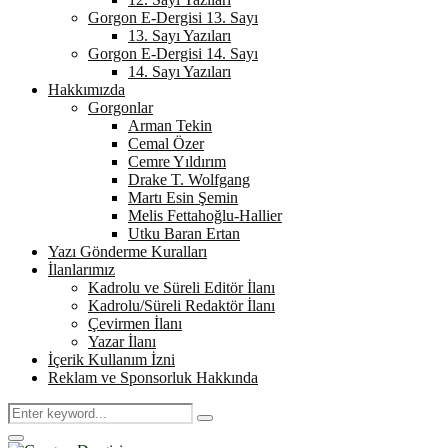
Gorgon E-Dergisi 13. Sayı
13. Sayı Yazıları
Gorgon E-Dergisi 14. Sayı
14. Sayı Yazıları
Hakkımızda
Gorgonlar
Arman Tekin
Cemal Özer
Cemre Yıldırım
Drake T. Wolfgang
Martı Esin Şemin
Melis Fettahoğlu-Hallier
Utku Baran Ertan
Yazı Gönderme Kuralları
İlanlarımız
Kadrolu ve Süreli Editör İlanı
Kadrolu/Süreli Redaktör İlanı
Çevirmen İlanı
Yazar İlanı
İçerik Kullanım İzni
Reklam ve Sponsorluk Hakkında
Search
Search
for:
Primary