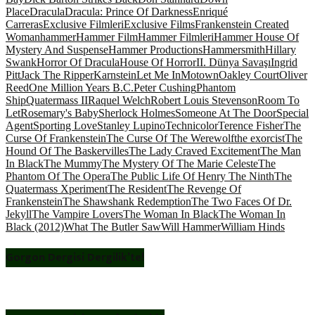
Place
Dracula
Dracula: Prince Of Darkness
Enriqué
Carreras
Exclusive Filmleri
Exclusive Films
Frankenstein Created
Woman
hammer
Hammer Film
Hammer Filmleri
Hammer House Of
Mystery And Suspense
Hammer Productions
Hammersmith
Hillary
Swank
Horror Of Dracula
House Of Horror
II. Dünya Savaşı
Ingrid
Pitt
Jack The Ripper
Karnstein
Let Me In
Motown
Oakley Court
Oliver
Reed
One Million Years B.C.
Peter Cushing
Phantom
Ship
Quatermass II
Raquel Welch
Robert Louis Stevenson
Room To
Let
Rosemary's Baby
Sherlock Holmes
Someone At The Door
Special
Agent
Sporting Love
Stanley Lupino
Technicolor
Terence Fisher
The
Curse Of Frankenstein
The Curse Of The Werewolf
the exorcist
The
Hound Of The Baskervilles
The Lady Craved Excitement
The Man
In Black
The Mummy
The Mystery Of The Marie Celeste
The
Phantom Of The Opera
The Public Life Of Henry The Ninth
The
Quatermass Xperiment
The Resident
The Revenge Of
Frankenstein
The Shawshank Redemption
The Two Faces Of Dr.
Jekyll
The Vampire Lovers
The Woman In Black
The Woman In
Black (2012)
What The Butler Saw
Will Hammer
William Hinds
Gorgon Dergisi Dergilik’te!