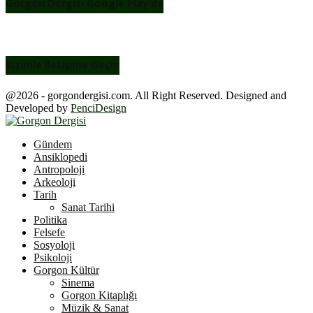
Gorgon Dergisi Google Play’de
Bizimle İletişime Geçin
@2026 - gorgondergisi.com. All Right Reserved. Designed and
Developed by
PenciDesign
Facebook
Twitter
Youtube
Gündem
Ansiklopedi
Antropoloji
Arkeoloji
Tarih
Sanat Tarihi
Politika
Felsefe
Sosyoloji
Psikoloji
Gorgon Kültür
Sinema
Gorgon Kitaplığı
Müzik & Sanat