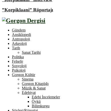
”Korpiklaani” Röportajı
Gündem
Ansiklopedi
Antropoloji
Arkeoloji
Tarih
Sanat Tarihi
Politika
Felsefe
Sosyoloji
Psikoloji
Gorgon Kültür
Sinema
Gorgon Kitaplığı
Müzik & Sanat
Edebiyat
Edebi İncelemeler
Öykü
Bilimkurgu
Söyleşi/Röportaj