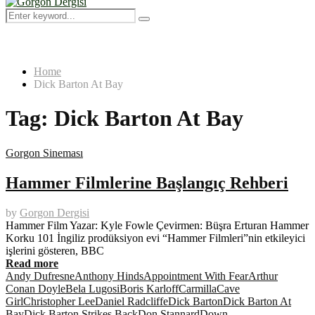
Menu
Search
Search
for:
Home
Dick Barton At Bay
Tag:
Dick Barton At Bay
Gorgon Sineması
Hammer Filmlerine Başlangıç Rehberi
by
Gorgon Dergisi
Hammer Film Yazar: Kyle Fowle Çevirmen: Büşra Erturan Hammer
Korku 101 İngiliz prodüksiyon evi “Hammer Filmleri”nin etkileyici
işlerini gösteren, BBC
Read more
Andy Dufresne
Anthony Hinds
Appointment With Fear
Arthur
Conan Doyle
Bela Lugosi
Boris Karloff
Carmilla
Cave
Girl
Christopher Lee
Daniel Radcliffe
Dick Barton
Dick Barton At
Bay
Dick Barton Strikes Back
Don Stannard
Down