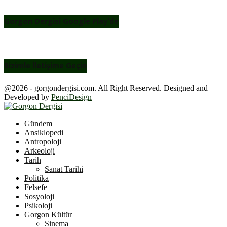
Gorgon Dergisi Google Play’de
Bizimle İletişime Geçin
@2026 - gorgondergisi.com. All Right Reserved. Designed and
Developed by
PenciDesign
Facebook
Twitter
Youtube
Gündem
Ansiklopedi
Antropoloji
Arkeoloji
Tarih
Sanat Tarihi
Politika
Felsefe
Sosyoloji
Psikoloji
Gorgon Kültür
Sinema