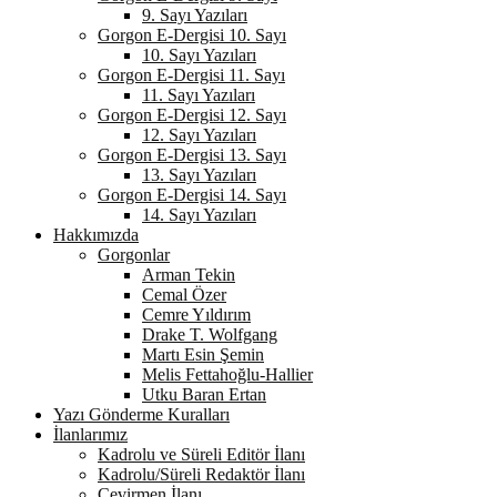
9. Sayı Yazıları
Gorgon E-Dergisi 10. Sayı
10. Sayı Yazıları
Gorgon E-Dergisi 11. Sayı
11. Sayı Yazıları
Gorgon E-Dergisi 12. Sayı
12. Sayı Yazıları
Gorgon E-Dergisi 13. Sayı
13. Sayı Yazıları
Gorgon E-Dergisi 14. Sayı
14. Sayı Yazıları
Hakkımızda
Gorgonlar
Arman Tekin
Cemal Özer
Cemre Yıldırım
Drake T. Wolfgang
Martı Esin Şemin
Melis Fettahoğlu-Hallier
Utku Baran Ertan
Yazı Gönderme Kuralları
İlanlarımız
Kadrolu ve Süreli Editör İlanı
Kadrolu/Süreli Redaktör İlanı
Çevirmen İlanı