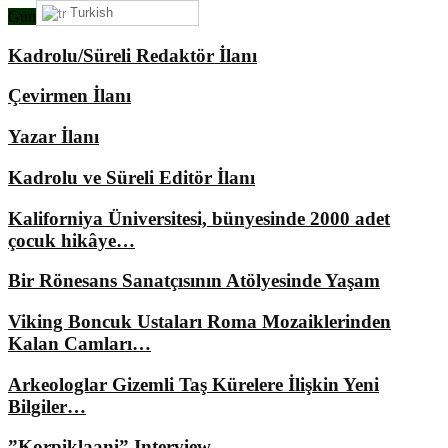
Turkish
Gündemimizde Ne Var?
Kadrolu/Süreli Redaktör İlanı
Çevirmen İlanı
Yazar İlanı
Kadrolu ve Süreli Editör İlanı
Kaliforniya Üniversitesi, bünyesinde 2000 adet
çocuk hikâye…
Bir Rönesans Sanatçısının Atölyesinde Yaşam
Viking Boncuk Ustaları Roma Mozaiklerinden
Kalan Camları…
Arkeologlar Gizemli Taş Kürelere İlişkin Yeni
Bilgiler…
”Korpiklaani” Interview