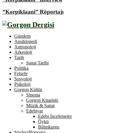
”Korpiklaani” Röportajı
Gündem
Ansiklopedi
Antropoloji
Arkeoloji
Tarih
Sanat Tarihi
Politika
Felsefe
Sosyoloji
Psikoloji
Gorgon Kültür
Sinema
Gorgon Kitaplığı
Müzik & Sanat
Edebiyat
Edebi İncelemeler
Öykü
Bilimkurgu
Söyleşi/Röportaj