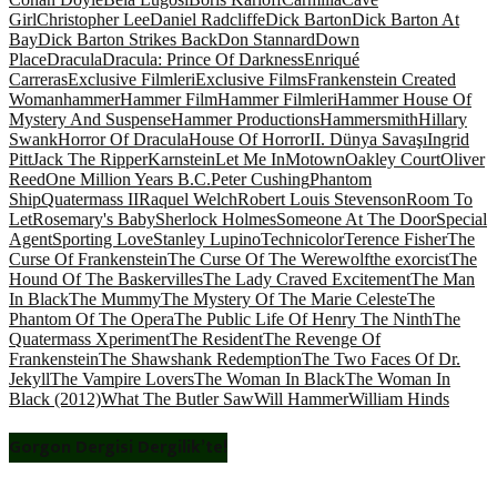
Girl
Christopher Lee
Daniel Radcliffe
Dick Barton
Dick Barton At
Bay
Dick Barton Strikes Back
Don Stannard
Down
Place
Dracula
Dracula: Prince Of Darkness
Enriqué
Carreras
Exclusive Filmleri
Exclusive Films
Frankenstein Created
Woman
hammer
Hammer Film
Hammer Filmleri
Hammer House Of
Mystery And Suspense
Hammer Productions
Hammersmith
Hillary
Swank
Horror Of Dracula
House Of Horror
II. Dünya Savaşı
Ingrid
Pitt
Jack The Ripper
Karnstein
Let Me In
Motown
Oakley Court
Oliver
Reed
One Million Years B.C.
Peter Cushing
Phantom
Ship
Quatermass II
Raquel Welch
Robert Louis Stevenson
Room To
Let
Rosemary's Baby
Sherlock Holmes
Someone At The Door
Special
Agent
Sporting Love
Stanley Lupino
Technicolor
Terence Fisher
The
Curse Of Frankenstein
The Curse Of The Werewolf
the exorcist
The
Hound Of The Baskervilles
The Lady Craved Excitement
The Man
In Black
The Mummy
The Mystery Of The Marie Celeste
The
Phantom Of The Opera
The Public Life Of Henry The Ninth
The
Quatermass Xperiment
The Resident
The Revenge Of
Frankenstein
The Shawshank Redemption
The Two Faces Of Dr.
Jekyll
The Vampire Lovers
The Woman In Black
The Woman In
Black (2012)
What The Butler Saw
Will Hammer
William Hinds
Gorgon Dergisi Dergilik’te!