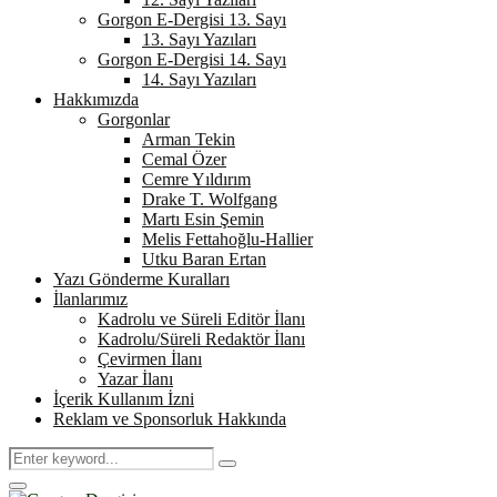
Gorgon E-Dergisi 13. Sayı
13. Sayı Yazıları
Gorgon E-Dergisi 14. Sayı
14. Sayı Yazıları
Hakkımızda
Gorgonlar
Arman Tekin
Cemal Özer
Cemre Yıldırım
Drake T. Wolfgang
Martı Esin Şemin
Melis Fettahoğlu-Hallier
Utku Baran Ertan
Yazı Gönderme Kuralları
İlanlarımız
Kadrolu ve Süreli Editör İlanı
Kadrolu/Süreli Redaktör İlanı
Çevirmen İlanı
Yazar İlanı
İçerik Kullanım İzni
Reklam ve Sponsorluk Hakkında
Search
Search
for:
Primary