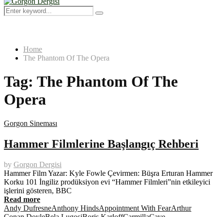
Menu
Search
Search
for:
Home
The Phantom Of The Opera
Tag:
The Phantom Of The
Opera
Gorgon Sineması
Hammer Filmlerine Başlangıç Rehberi
by
Gorgon Dergisi
Hammer Film Yazar: Kyle Fowle Çevirmen: Büşra Erturan Hammer
Korku 101 İngiliz prodüksiyon evi “Hammer Filmleri”nin etkileyici
işlerini gösteren, BBC
Read more
Andy Dufresne
Anthony Hinds
Appointment With Fear
Arthur
Conan Doyle
Bela Lugosi
Boris Karloff
Carmilla
Cave