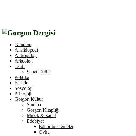
Gündem
Ansiklopedi
Antropoloji
Arkeoloji
Tarih
Sanat Tarihi
Politika
Felsefe
Sosyoloji
Psikoloji
Gorgon Kültür
Sinema
Gorgon Kitaplığı
Müzik & Sanat
Edebiyat
Edebi İncelemeler
Öykü