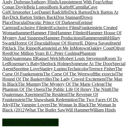
Andy Dufresne
Anthony Hinds
Appointment With Fear
Arthur
Conan Doyle
Bela Lugosi
Boris Karloff
Carmilla
Cave
Girl
Christopher Lee
Daniel Radcliffe
Dick Barton
Dick Barton At
Bay
Dick Barton Strikes Back
Don Stannard
Down
Place
Dracula
Dracula: Prince Of Darkness
Enriqué
Carreras
Exclusive Filmleri
Exclusive Films
Frankenstein Created
Woman
hammer
Hammer Film
Hammer Filmleri
Hammer House Of
Mystery And Suspense
Hammer Productions
Hammersmith
Hillary
Swank
Horror Of Dracula
House Of Horror
II. Dünya Savaşı
Ingrid
Pitt
Jack The Ripper
Karnstein
Let Me In
Motown
Oakley Court
Oliver
Reed
One Million Years B.C.
Peter Cushing
Phantom
Ship
Quatermass II
Raquel Welch
Robert Louis Stevenson
Room To
Let
Rosemary's Baby
Sherlock Holmes
Someone At The Door
Special
Agent
Sporting Love
Stanley Lupino
Technicolor
Terence Fisher
The
Curse Of Frankenstein
The Curse Of The Werewolf
the exorcist
The
Hound Of The Baskervilles
The Lady Craved Excitement
The Man
In Black
The Mummy
The Mystery Of The Marie Celeste
The
Phantom Of The Opera
The Public Life Of Henry The Ninth
The
Quatermass Xperiment
The Resident
The Revenge Of
Frankenstein
The Shawshank Redemption
The Two Faces Of Dr.
Jekyll
The Vampire Lovers
The Woman In Black
The Woman In
Black (2012)
What The Butler Saw
Will Hammer
William Hinds
Gorgon Dergisi Dergilik’te!