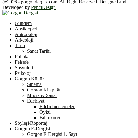
@2026 - gorgondergisi.com. All Right Reserved. Designed and
Developed by
PenciDesign
Facebook
Twitter
Youtube
Gündem
Ansiklopedi
Antropoloji
Arkeoloji
Tarih
Sanat Tarihi
Politika
Felsefe
Sosyoloji
Psikoloji
Gorgon Kültür
Sinema
Gorgon Kitaplığı
Müzik & Sanat
Edebiyat
Edebi İncelemeler
Öykü
Bilimkurgu
Söyleşi/Röportaj
Gorgon E-Dergisi
Gorgon E-Dergisi 1. Sayı