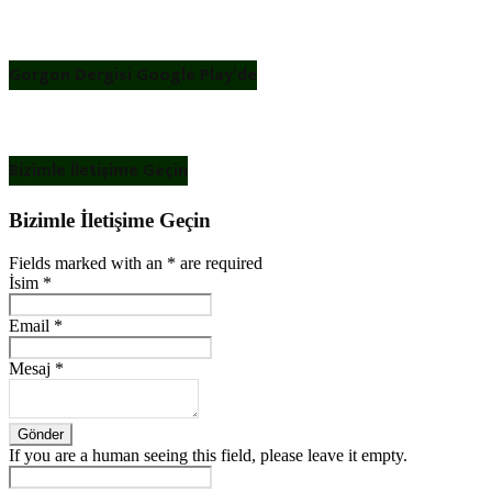
Gorgon Dergisi Google Play’de
Bizimle İletişime Geçin
Bizimle İletişime Geçin
Fields marked with an
*
are required
İsim
*
Email
*
Mesaj
*
If you are a human seeing this field, please leave it empty.