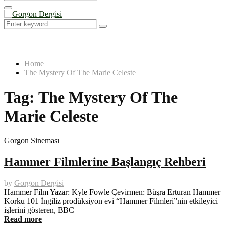
Search
for:
Primary
Menu
Search
Search
for:
Home
The Mystery Of The Marie Celeste
Tag:
The Mystery Of The
Marie Celeste
Gorgon Sineması
Hammer Filmlerine Başlangıç Rehberi
by
Gorgon Dergisi
Hammer Film Yazar: Kyle Fowle Çevirmen: Büşra Erturan Hammer
Korku 101 İngiliz prodüksiyon evi “Hammer Filmleri”nin etkileyici
işlerini gösteren, BBC
Read more