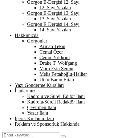
Gorgon E-Dergisi 12. Sayı
12. Sayı Yazıları
Gorgon E-Dergisi 13. Sayı
13. Sayı Yazıları
Gorgon E-Dergisi 14. Sayı
14. Sayı Yazıları
Hakkımızda
Gorgonlar
Arman Tekin
Cemal Özer
Cemre Yıldırım
Drake T. Wolfgang
Martı Esin Şemin
Melis Fettahoğlu-Hallier
Utku Baran Ertan
Yazı Gönderme Kuralları
İlanlarımız
Kadrolu ve Süreli Editör İlanı
Kadrolu/Süreli Redaktör İlanı
Çevirmen İlanı
Yazar İlanı
İçerik Kullanım İzni
Reklam ve Sponsorluk Hakkında
Search