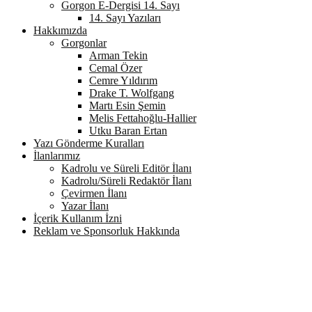
Gorgon E-Dergisi 14. Sayı
14. Sayı Yazıları
Hakkımızda
Gorgonlar
Arman Tekin
Cemal Özer
Cemre Yıldırım
Drake T. Wolfgang
Martı Esin Şemin
Melis Fettahoğlu-Hallier
Utku Baran Ertan
Yazı Gönderme Kuralları
İlanlarımız
Kadrolu ve Süreli Editör İlanı
Kadrolu/Süreli Redaktör İlanı
Çevirmen İlanı
Yazar İlanı
İçerik Kullanım İzni
Reklam ve Sponsorluk Hakkında