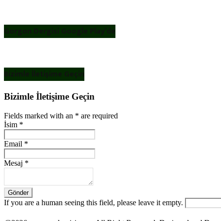
Gorgon Dergisi Google Play’de
Bizimle İletişime Geçin
Bizimle İletişime Geçin
Fields marked with an
*
are required
İsim
*
Email
*
Mesaj
*
If you are a human seeing this field, please leave it empty.