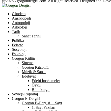
@2026 - gorgondergisi.com. All Right Reserved. Designed and Dev
Facebook
Twitter
Youtube
Gündem
Ansiklopedi
Antropoloji
Arkeoloji
Tarih
Sanat Tarihi
Politika
Felsefe
Sosyoloji
Psikoloji
Gorgon Kültür
Sinema
Gorgon Kitaplığı
Müzik & Sanat
Edebiyat
Edebi İncelemeler
Öykü
Bilimkurgu
Söyleşi/Röportaj
Gorgon E-Dergisi
Gorgon E-Dergisi 1. Sayı
1. Sayı Yazıları