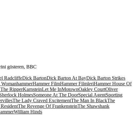
rini gösteren, BBC
l Radcliffe
Dick Barton
Dick Barton At Bay
Dick Barton Strikes
ed Woman
hammer
Hammer Film
Hammer Filmleri
Hammer House Of
 The Ripper
Karnstein
Let Me In
Motown
Oakley Court
Oliver
Sherlock Holmes
Someone At The Door
Special Agent
Sporting
villes
The Lady Craved Excitement
The Man In Black
The
 Resident
The Revenge Of Frankenstein
The Shawshank
Hammer
William Hinds