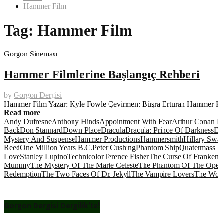
Hammer Film
Tag:
Hammer Film
Gorgon Sineması
Hammer Filmlerine Başlangıç Rehberi
by
Gorgon Dergisi
Hammer Film Yazar: Kyle Fowle Çevirmen: Büşra Erturan Hammer Kork
Read more
Andy Dufresne
Anthony Hinds
Appointment With Fear
Arthur Conan 
Back
Don Stannard
Down Place
Dracula
Dracula: Prince Of Darkness
E
Mystery And Suspense
Hammer Productions
Hammersmith
Hillary Sw
Reed
One Million Years B.C.
Peter Cushing
Phantom Ship
Quatermass 
Love
Stanley Lupino
Technicolor
Terence Fisher
The Curse Of Franken
Mummy
The Mystery Of The Marie Celeste
The Phantom Of The Ope
Redemption
The Two Faces Of Dr. Jekyll
The Vampire Lovers
The Wo
Gorgon Dergisi Dergilik’te!