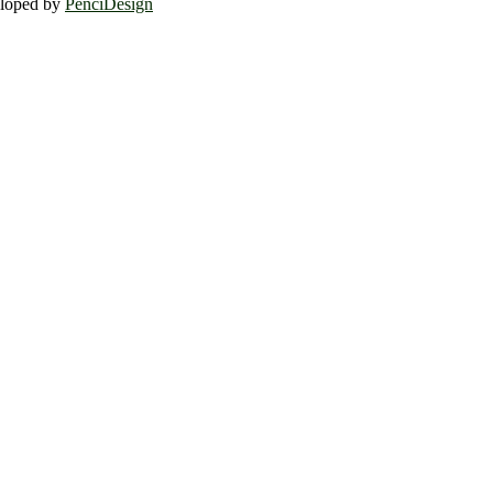
eloped by
PenciDesign