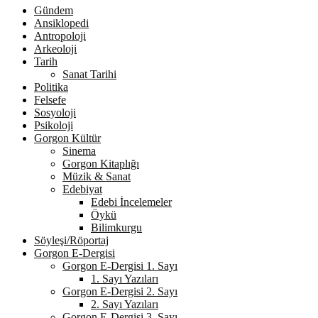
Gündem
Ansiklopedi
Antropoloji
Arkeoloji
Tarih
Sanat Tarihi
Politika
Felsefe
Sosyoloji
Psikoloji
Gorgon Kültür
Sinema
Gorgon Kitaplığı
Müzik & Sanat
Edebiyat
Edebi İncelemeler
Öykü
Bilimkurgu
Söyleşi/Röportaj
Gorgon E-Dergisi
Gorgon E-Dergisi 1. Sayı
1. Sayı Yazıları
Gorgon E-Dergisi 2. Sayı
2. Sayı Yazıları
Gorgon E-Dergisi 3. Sayı