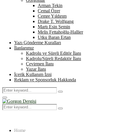
Gorgonlar
Arman Tekin
Cemal Özer
Cemre Yıldırım
Drake T. Wolfgang
Martı Esin Şemin
Melis Fettahoğlu-Hallier
Utku Baran Ertan
Yazı Gönderme Kuralları
İlanlarımız
Kadrolu ve Süreli Editör İlanı
Kadrolu/Süreli Redaktör İlanı
Çevirmen İlanı
Yazar İlanı
İçerik Kullanım İzni
Reklam ve Sponsorluk Hakkında
Search
Search
for:
Primary
Menu
Search
Search
for:
Home