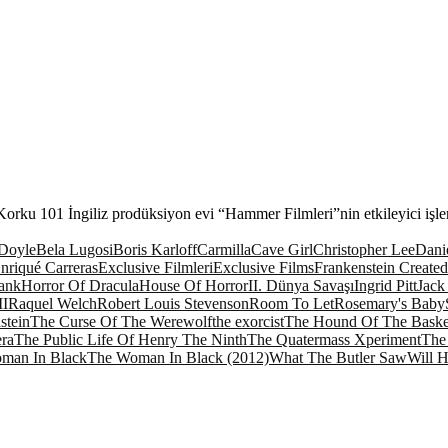
u 101 İngiliz prodüksiyon evi “Hammer Filmleri”nin etkileyici işle
Doyle
Bela Lugosi
Boris Karloff
Carmilla
Cave Girl
Christopher Lee
Danie
nriqué Carreras
Exclusive Filmleri
Exclusive Films
Frankenstein Creat
ank
Horror Of Dracula
House Of Horror
II. Dünya Savaşı
Ingrid Pitt
Jack
II
Raquel Welch
Robert Louis Stevenson
Room To Let
Rosemary's Baby
stein
The Curse Of The Werewolf
the exorcist
The Hound Of The Basker
ra
The Public Life Of Henry The Ninth
The Quatermass Xperiment
The
man In Black
The Woman In Black (2012)
What The Butler Saw
Will 